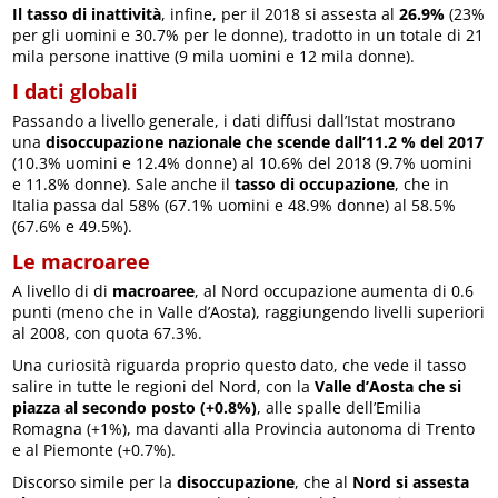
Il tasso di inattività
, infine, per il 2018 si assesta al
26.9%
(23%
per gli uomini e 30.7% per le donne), tradotto in un totale di 21
mila persone inattive (9 mila uomini e 12 mila donne).
I dati globali
Passando a livello generale, i dati diffusi dall’Istat mostrano
una
disoccupazione nazionale che scende dall’11.2 % del 2017
(10.3% uomini e 12.4% donne) al 10.6% del 2018 (9.7% uomini
e 11.8% donne). Sale anche il
tasso di occupazione
, che in
Italia passa dal 58% (67.1% uomini e 48.9% donne) al 58.5%
(67.6% e 49.5%).
Le macroaree
A livello di di
macroaree
, al Nord occupazione aumenta di 0.6
punti (meno che in Valle d’Aosta), raggiungendo livelli superiori
al 2008, con quota 67.3%.
Una curiosità riguarda proprio questo dato, che vede il tasso
salire in tutte le regioni del Nord, con la
Valle d’Aosta che si
piazza al secondo posto (+0.8%)
, alle spalle dell’Emilia
Romagna (+1%), ma davanti alla Provincia autonoma di Trento
e al Piemonte (+0.7%).
Discorso simile per la
disoccupazione
, che al
Nord si assesta