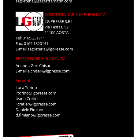
segreteria@gazzettamatin.com
CONCESSIONARIA DI PUBBLICITÀ
LG PRESSE S.R.L.
via Festaz, 52
11100 AOSTA
Tel: 0165.231711
Fax: 0165.1820141
E-mail
segreteria@lgpresse.com
RESPONSABILE DI AGENZIA
Arianna Gori Chisari
E-mail
a.chisari@lgpresse.com
Account
Luca Torino
l.torino@lgpresse.com
Ivana Cretier
i.cretier@lgpresse.com
Daniele Fimiano
d.fimiano@lgpresse.com