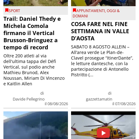
SPORT
APPUNTAMENTI
,
OGGI &
DOMANI
Trail: Daniel Thedy e
COSA FARE NEL FINE
Michela Comola
SETTIMANA IN VALLE
firmano il Vertical
D’AOSTA
Brusson-Bringuez a
tempo di record
SABATO 8 AGOSTO ALLEIN –
All’area verde Le Plan-de-
Oltre 200 atleti al via
Clavel prosegue “ItinerDante”,
dell'ultima tappa del Défì
le letture dantesche, con la
Vertical, sul podio anche
partecipazione di Antonello
Mathieu Brunod, Alex
Pistritto (...
Noussan, Miriam Di Vincenzo
e Kaitlin Allen
di
di
Davide Pellegrino
gazzettamatin
il 08/08/2026
il 07/08/2026