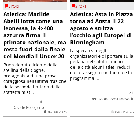
SPORT
SPORT
Atletica: Matilde
Atletica: Asta in Piazza
Abelli lotta come una
torna ad Aosta il 22
leonessa, la 4×400
agosto e strizza
azzurra firma il
l’occhio agli Europei di
primato nazionale, ma
Birmingham
resta fuori dalla finale
La speranza degli
dei Mondiali Under 20
organizzatori è di portare sulla
pedana del salotto buono
Buon debutto iridato della
della città alcuni atleti reduci
stellina della Cogne,
dalla rassegna continentale in
protagonista di una prova
programma ...
coraggiosa nell'ultima frazione
della seconda batteria della
staffetta mist...
di
Redazione Aostanews.it
di
Davide Pellegrino
il 06/08/2026
il 06/08/2026