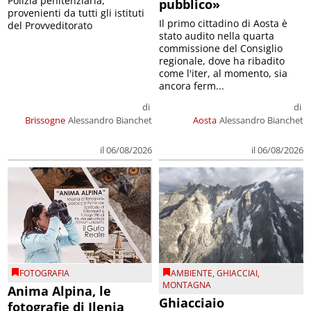
Polizia penitenziaria,
pubblico»
provenienti da tutti gli istituti
Il primo cittadino di Aosta è
del Provveditorato
stato audito nella quarta
commissione del Consiglio
regionale, dove ha ribadito
come l'iter, al momento, sia
ancora ferm...
di
di
Brissogne
Alessandro Bianchet
Aosta
Alessandro Bianchet
il 06/08/2026
il 06/08/2026
FOTOGRAFIA
AMBIENTE
,
GHIACCIAI
,
MONTAGNA
Anima Alpina, le
Ghiacciaio
fotografie di Ilenia