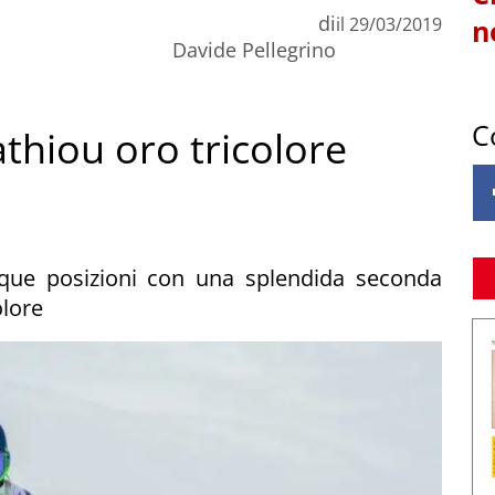
di
il
29/03/2019
n
Davide Pellegrino
C
athiou oro tricolore
inque posizioni con una splendida seconda
olore