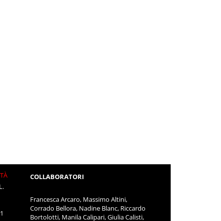
ITÀ
COLLABORATORI
L.
Francesca Arcaro, Massimo Altini,
Corrado Bellora, Nadine Blanc, Riccardo
11
Bortolotti, Manila Calipari, Giulia Calisti,