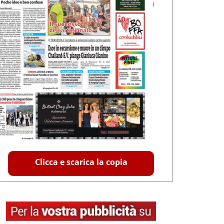
Clicca e scarica la copia