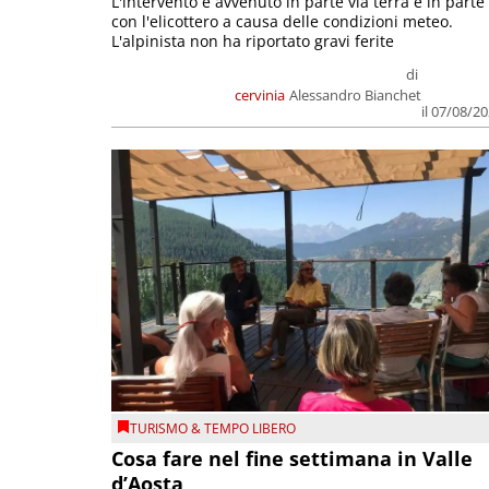
L'intervento è avvenuto in parte via terra e in parte
con l'elicottero a causa delle condizioni meteo.
L'alpinista non ha riportato gravi ferite
di
cervinia
Alessandro Bianchet
il 07/08/2
TURISMO & TEMPO LIBERO
Cosa fare nel fine settimana in Valle
d’Aosta