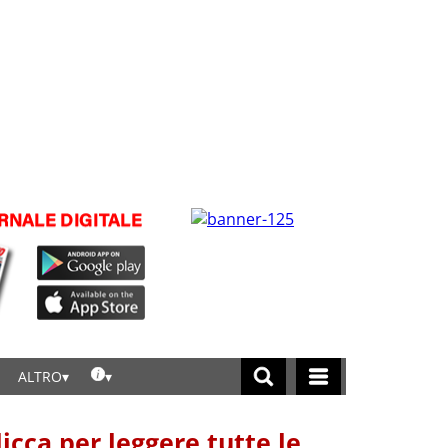
ALTRO
licca per leggere tutte le