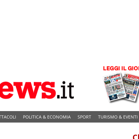
TTACOLI
POLITICA & ECONOMIA
SPORT
TURISMO & EVENTI
C