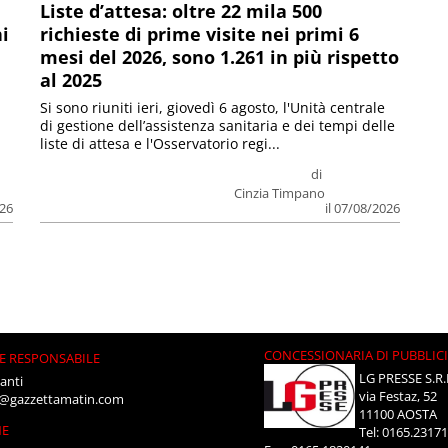
Liste d’attesa: oltre 22 mila 500
ni
richieste di prime visite nei primi 6
mesi del 2026, sono 1.261 in più rispetto
al 2025
Si sono riuniti ieri, giovedì 6 agosto, l'Unità centrale
di gestione dell’assistenza sanitaria e dei tempi delle
liste di attesa e l'Osservatorio regi...
di
Cinzia Timpano
026
il 07/08/2026
CONCESSIONARIA DI PUBBLIC
E RESPONSABILE
LG PRESSE S.R.
anti
via Festaz, 52
i@gazzettamatin.com
11100 AOSTA
NE
Tel: 0165.2317