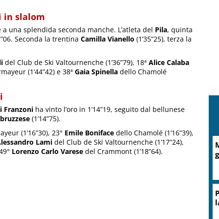
i in slalom
e a una splendida seconda manche. L’atleta del
Pila
, quinta
35”06. Seconda la trentina
Camilla Vianello
(1’35”25), terza la
i
del Club de Ski Valtournenche (1’36”79), 18ª
Alice Calaba
mayeur (1’44”42) e 38ª
Gaia Spinella
dello Chamolé
i
 Franzoni
ha vinto l’oro in 1’14”19, seguito dal bellunese
bruzzese
(1’14”75).
yeur (1’16”30), 23°
Emile Boniface
dello Chamolé (1’16”39),
lessandro Lami
del Club de Ski Valtournenche (1’17”24),
M
 49°
Lorenzo Carlo Varese
del Crammont (1’18”64).
g
P
l