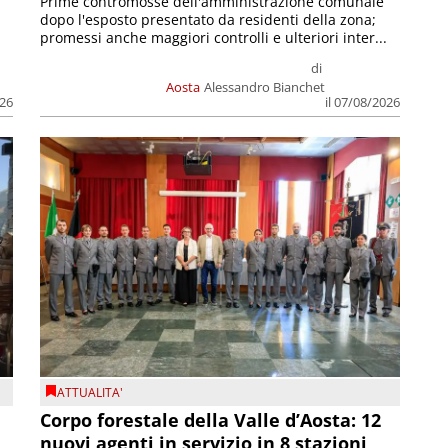
Prime contromosse dell'amministrazione comunale
dopo l'esposto presentato da residenti della zona;
promessi anche maggiori controlli e ulteriori inter...
di
Aosta
Alessandro Bianchet
026
il 07/08/2026
ATTUALITA'
Corpo forestale della Valle d’Aosta: 12
nuovi agenti in servizio in 8 stazioni