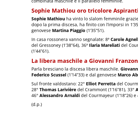
combinata maschile e il parallelo femminile.
Sophie Mathiou oro tricolore Aspirant
Sophie Mathiou
ha vinto lo slalom femminile grazi
dopo la prima discesa, ha finito con l’imporsi in 1’
genovese
Martina Piaggio
(1’35”51).
In casa rossonera vanno segnalate: 8ª
Carole Agnell
del Gressoney (1’38”64), 36ª
Ilaria Mareliati
del Cour
(1’44”61).
La libera maschile a Giovanni Franzon
Parla bresciano la discesa libera maschile.
Giovanni
Federico Scussel
(1’14”33) e dal genovese
Marco Ab
Sul fronte valdostano: 22°
Elliot Perretta
del Courma
28°
Thomas Larivière
del Crammont (1’16”81), 33°
A
46°
Alessandro Arnaldi
del Courmayeur (1’18”26) e
(d.p.)