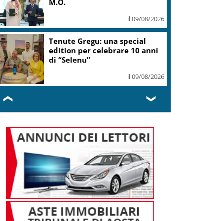
M.O.
il 09/08/2026
Tenute Gregu: una special
edition per celebrare 10 anni
di “Selenu”
il 09/08/2026
❮
❯