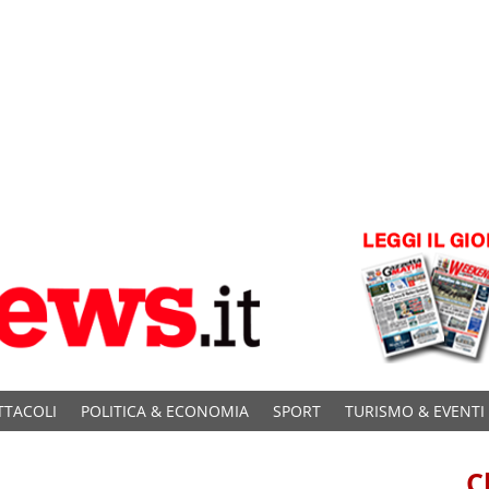
TTACOLI
POLITICA & ECONOMIA
SPORT
TURISMO & EVENTI
C