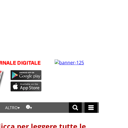
ALTRO
licca per leggere tutte le