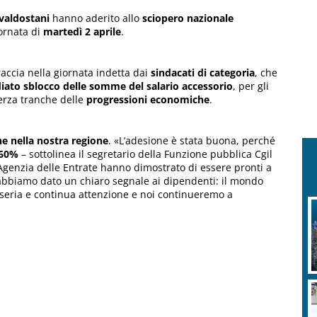
valdostani
hanno aderito allo
sciopero nazionale
iornata di
martedì 2 aprile
.
accia nella giornata indetta dai
sindacati di categoria
, che
iato sblocco delle somme del salario accessorio
, per gli
erza tranche delle
progressioni economiche
.
he nella nostra regione
. «L’adesione è stata buona, perché
l 60%
– sottolinea il segretario della Funzione pubblica Cgil
l’Agenzia delle Entrate hanno dimostrato di essere pronti a
abbiamo dato un chiaro segnale ai dipendenti: il mondo
a seria e continua attenzione e noi continueremo a