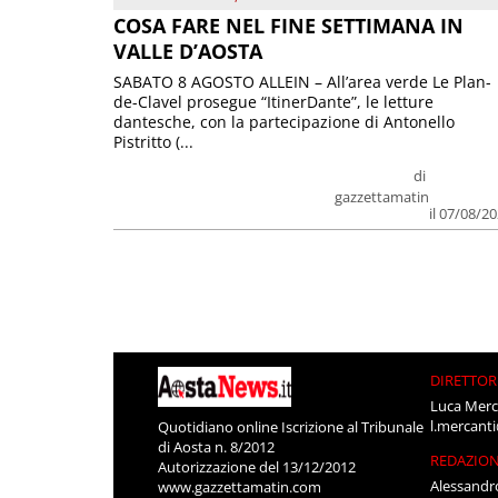
COSA FARE NEL FINE SETTIMANA IN
VALLE D’AOSTA
SABATO 8 AGOSTO ALLEIN – All’area verde Le Plan-
de-Clavel prosegue “ItinerDante”, le letture
dantesche, con la partecipazione di Antonello
Pistritto (...
di
gazzettamatin
il 07/08/2
DIRETTOR
Luca Merc
l.mercant
Quotidiano online Iscrizione al Tribunale
di Aosta n. 8/2012
REDAZIO
Autorizzazione del 13/12/2012
Alessandr
www.gazzettamatin.com