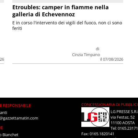
Etroubles: camper in fiamme nella
galleria di Echevennoz
E in corso l'intervento dei vigili del fuoco, non ci sono
feriti
di
Cinzia Timpano
026
il 07/08/2026
CONCESSIONARIA DI PUBBLIC
E RESPONSABILE
LG PRESSE S.R.
anti
via Festaz, 52
i@gazzettamatin.com
11100 AOSTA
NE
Tel: 0165.2317
Fax: 0165.1820141
o Bianchet