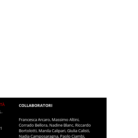
ITÀ
COLLABORATORI
L.
Francesca Arcaro, Massimo Altini,
Corrado Bellora, Nadine Blanc, Riccardo
11
Bortolotti, Manila Calipari, Giulia Calisti,
Nadia Camposaragna, Paolo Ciambi,