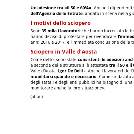
Un’adesione tra «il 50 e 60%»
. Anche i dipendenti
dell’Agenzia delle Entrate
, andato in scena nella g
I motivi dello sciopero
Sono
35 mila i lavoratori
che hanno incrociato le br
hanno deciso di protestare per rivendicare
l’immed
anni 2016 e 2017, e l’immediata conclusione della t
Sciopero in Valle d’Aosta
Come detto, sono state
consistenti le adesioni anc
a seconda delle strutture si è attestata
tra il 50 e i
Valle d’Aosta,
Igor De Belli
-. Anche i lavoratori del
mobilitarsi quando è necessario
. Come sindacato 
degli statali e degli enti pubblici ha bisogno di un
monitorare anche la loro situazione».
(al.bi.)