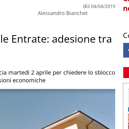
di
il
04/04/2019
n
Alessandro Bianchet
C
le Entrate: adesione tra
cia martedì 2 aprile per chiedere lo sblocco
ssioni economiche