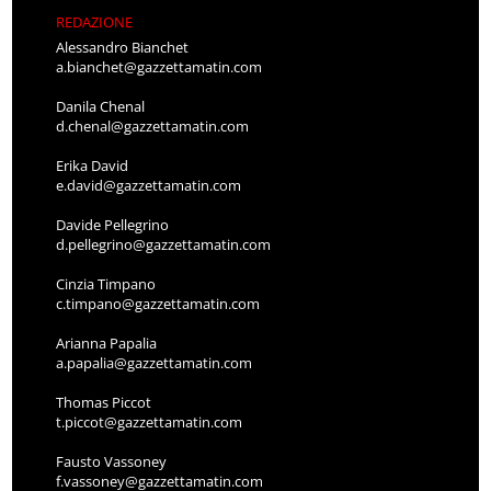
REDAZIONE
Alessandro Bianchet
a.bianchet@gazzettamatin.com
Danila Chenal
d.chenal@gazzettamatin.com
Erika David
e.david@gazzettamatin.com
Davide Pellegrino
d.pellegrino@gazzettamatin.com
Cinzia Timpano
c.timpano@gazzettamatin.com
Arianna Papalia
a.papalia@gazzettamatin.com
Thomas Piccot
t.piccot@gazzettamatin.com
Fausto Vassoney
f.vassoney@gazzettamatin.com