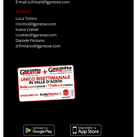
E-mail
a.chisari@lgpresse.com
Account
Luca Torino
l.torino@lgpresse.com
Ivana Cretier
i.cretier@lgpresse.com
Daniele Fimiano
d.fimiano@lgpresse.com