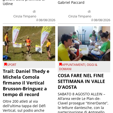
Gabriel Paccard
Udine
di
di
Cinzia Timpano
Cinzia Timpano
il 08/08/2026
il 08/08/2026
SPORT
APPUNTAMENTI
,
OGGI &
DOMANI
Trail: Daniel Thedy e
COSA FARE NEL FINE
Michela Comola
SETTIMANA IN VALLE
firmano il Vertical
D’AOSTA
Brusson-Bringuez a
tempo di record
SABATO 8 AGOSTO ALLEIN –
All’area verde Le Plan-de-
Oltre 200 atleti al via
Clavel prosegue “ItinerDante”,
dell'ultima tappa del Défì
le letture dantesche, con la
Vertical, sul podio anche
partecipazione di Antonello