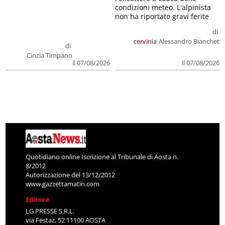
condizioni meteo. L'alpinista
non ha riportato gravi ferite
di
cervinia
Alessandro Bianchet
di
Cinzia Timpano
il 07/08/2026
il 07/08/2026
Quotidiano online Iscrizione al Tribunale di Aosta n.
8/2012
Autorizzazione del 13/12/2012
www.gazzettamatin.com
Editore
LG PRESSE S.R.L.
via Festaz, 52 11100 AOSTA