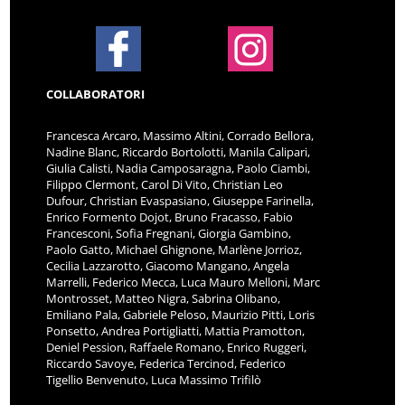
COLLABORATORI
Francesca Arcaro, Massimo Altini, Corrado Bellora,
Nadine Blanc, Riccardo Bortolotti, Manila Calipari,
Giulia Calisti, Nadia Camposaragna, Paolo Ciambi,
Filippo Clermont, Carol Di Vito, Christian Leo
Dufour, Christian Evaspasiano, Giuseppe Farinella,
Enrico Formento Dojot, Bruno Fracasso, Fabio
Francesconi, Sofia Fregnani, Giorgia Gambino,
Paolo Gatto, Michael Ghignone, Marlène Jorrioz,
Cecilia Lazzarotto, Giacomo Mangano, Angela
Marrelli, Federico Mecca, Luca Mauro Melloni, Marc
Montrosset, Matteo Nigra, Sabrina Olibano,
Emiliano Pala, Gabriele Peloso, Maurizio Pitti, Loris
Ponsetto, Andrea Portigliatti, Mattia Pramotton,
Deniel Pession, Raffaele Romano, Enrico Ruggeri,
Riccardo Savoye, Federica Tercinod, Federico
Tigellio Benvenuto, Luca Massimo Trifilò