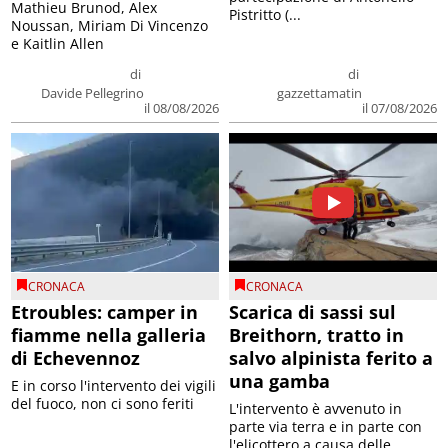
Mathieu Brunod, Alex
Pistritto (...
Noussan, Miriam Di Vincenzo
e Kaitlin Allen
di
di
Davide Pellegrino
gazzettamatin
il 08/08/2026
il 07/08/2026
CRONACA
CRONACA
Etroubles: camper in
Scarica di sassi sul
fiamme nella galleria
Breithorn, tratto in
di Echevennoz
salvo alpinista ferito a
una gamba
E in corso l'intervento dei vigili
del fuoco, non ci sono feriti
L'intervento è avvenuto in
parte via terra e in parte con
l'elicottero a causa delle