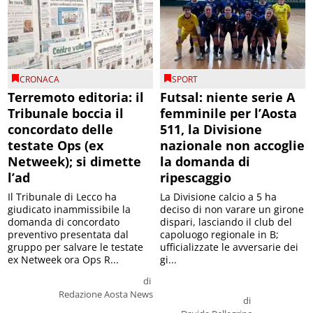
CRONACA
SPORT
Terremoto editoria: il
Futsal: niente serie A
Tribunale boccia il
femminile per l’Aosta
concordato delle
511, la Divisione
testate Ops (ex
nazionale non accoglie
Netweek); si dimette
la domanda di
l’ad
ripescaggio
Il Tribunale di Lecco ha
La Divisione calcio a 5 ha
giudicato inammissibile la
deciso di non varare un girone
domanda di concordato
dispari, lasciando il club del
preventivo presentata dal
capoluogo regionale in B;
gruppo per salvare le testate
ufficializzate le avversarie dei
ex Netweek ora Ops R...
gi...
di
Redazione Aosta News
di