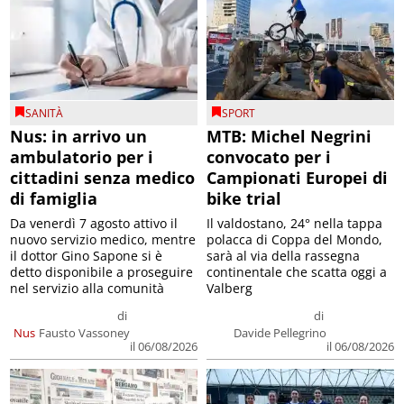
SANITÀ
SPORT
Nus: in arrivo un
MTB: Michel Negrini
ambulatorio per i
convocato per i
cittadini senza medico
Campionati Europei di
di famiglia
bike trial
Da venerdì 7 agosto attivo il
Il valdostano, 24° nella tappa
nuovo servizio medico, mentre
polacca di Coppa del Mondo,
il dottor Gino Sapone si è
sarà al via della rassegna
detto disponibile a proseguire
continentale che scatta oggi a
nel servizio alla comunità
Valberg
di
di
Nus
Fausto Vassoney
Davide Pellegrino
il 06/08/2026
il 06/08/2026