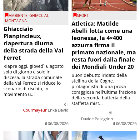
AMBIENTE
,
GHIACCIAI
,
SPORT
MONTAGNA
Atletica: Matilde
Ghiacciaio
Abelli lotta come una
Planpincieux,
leonessa, la 4×400
riapertura diurna
azzurra firma il
della strada della Val
primato nazionale, ma
Ferret
resta fuori dalla finale
dei Mondiali Under 20
Riapre oggi, giovedì 6 agosto,
solo di giorno e solo in
Buon debutto iridato della
discesa, la strada comunale
stellina della Cogne,
della Val Ferret; si riduce lo
protagonista di una prova
scenario di rischio, in
coraggiosa nell'ultima frazione
movimento u...
della seconda batteria della
staffetta mist...
di
Courmayeur
Erika David
di
Davide Pellegrino
il 06/08/2026
il 06/08/2026