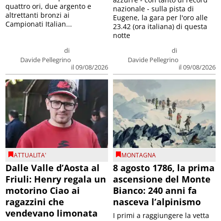
quattro ori, due argento e
nazionale - sulla pista di
altrettanti bronzi ai
Eugene, la gara per l'oro alle
Campionati Italian...
23.42 (ora italiana) di questa
notte
di
di
Davide Pellegrino
Davide Pellegrino
il 09/08/2026
il 09/08/2026
ATTUALITA'
MONTAGNA
Dalle Valle d’Aosta al
8 agosto 1786, la prima
Friuli: Henry regala un
ascensione del Monte
motorino Ciao ai
Bianco: 240 anni fa
ragazzini che
nasceva l’alpinismo
vendevano limonata
I primi a raggiungere la vetta