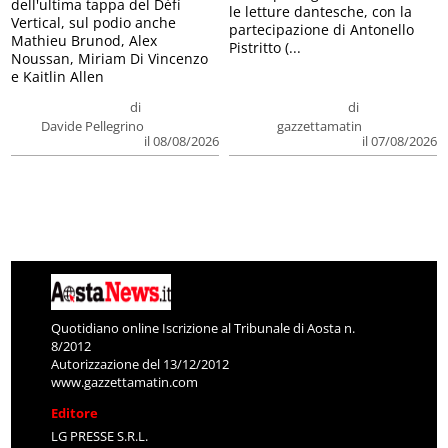
dell'ultima tappa del Défì
le letture dantesche, con la
Vertical, sul podio anche
partecipazione di Antonello
Mathieu Brunod, Alex
Pistritto (...
Noussan, Miriam Di Vincenzo
e Kaitlin Allen
di
di
Davide Pellegrino
gazzettamatin
il 08/08/2026
il 07/08/2026
Quotidiano online Iscrizione al Tribunale di Aosta n.
8/2012
Autorizzazione del 13/12/2012
www.gazzettamatin.com
Editore
LG PRESSE S.R.L.