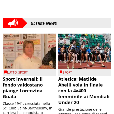
ULTIME NEWS
LUTTO
,
SPORT
SPORT
Sport invernali: il
Atletica: Matilde
fondo valdostano
Abelli vola in finale
piange Lorenzina
con la 4×400
Guala
femminile ai Mondiali
Under 20
Classe 1941, cresciuta nello
Sci Club Saint-Barthélemy, in
Grande prestazione delle
carriera ha conquistato
azzurre - con tanto di record