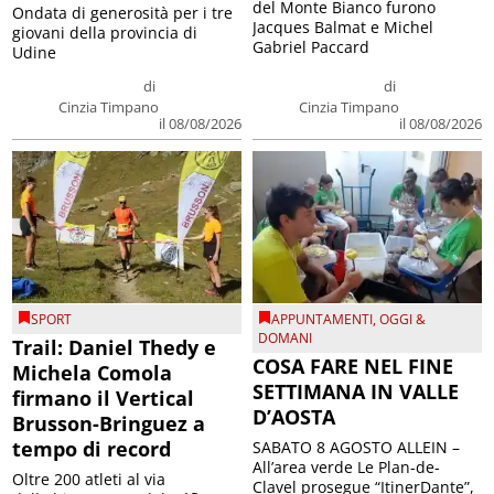
del Monte Bianco furono
Ondata di generosità per i tre
Jacques Balmat e Michel
giovani della provincia di
Gabriel Paccard
Udine
di
di
Cinzia Timpano
Cinzia Timpano
il 08/08/2026
il 08/08/2026
SPORT
APPUNTAMENTI
,
OGGI &
DOMANI
Trail: Daniel Thedy e
COSA FARE NEL FINE
Michela Comola
SETTIMANA IN VALLE
firmano il Vertical
D’AOSTA
Brusson-Bringuez a
tempo di record
SABATO 8 AGOSTO ALLEIN –
All’area verde Le Plan-de-
Oltre 200 atleti al via
Clavel prosegue “ItinerDante”,