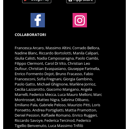
COLLABORATORI
Francesca Arcaro, Massimo Altini, Corrado Bellora,
Nadine Blanc, Riccardo Bortolotti, Manila Calipari,
Giulia Calisti, Nadia Camposaragna, Paolo Ciambi,
Filippo Clermont, Carol Di Vito, Christian Leo
Dufour, Christian Evaspasiano, Giuseppe Farinella,
Enrico Formento Dojot, Bruno Fracasso, Fabio
Francesconi, Sofia Fregnani, Giorgia Gambino,
Paolo Gatto, Michael Ghignone, Marlène Jorrioz,
Cecilia Lazzarotto, Giacomo Mangano, Angela
Marrelli, Federico Mecca, Luca Mauro Melloni, Marc
Montrosset, Matteo Nigra, Sabrina Olibano,
Emiliano Pala, Gabriele Peloso, Maurizio Pitti, Loris
Ponsetto, Andrea Portigliatti, Mattia Pramotton,
Deniel Pession, Raffaele Romano, Enrico Ruggeri,
Riccardo Savoye, Federica Tercinod, Federico
Tigellio Benvenuto, Luca Massimo Trifilò