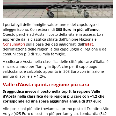
I portafogli delle famiglie valdostane e del capoluogo si
alleggeriscono. Con esborsi di
308 Euro in più, all’anno
.
Questo perché ad Aosta il costo della vita è in ascesa. Lo si
apprende dalla classifica stilata dall’Unione Nazionale
Consumatori
sulla base dei dati aggiornati dall’
Istat
,
dell’inflazione delle regioni e dei capoluoghi di regione e dei
comuni con più di 150 mila famiglie.
A collocare Aosta nella classifica delle città più care d’Italia, è il
rincaro annuo per “famiglia tipo”, che per il capoluogo
valdostano, è calcolato appunto in 308 Euro con inflazione
annua di aprile a + 1,2%.
Valle d’Aosta quinta regione più cara
Si aggiudica invece il posto nella top 5, la regione Valle
d’Aosta nella classifica delle regioni più care con +1,2 che
corrisponde ad una spesa aggiuntiva annua di 317 euro
.
Alle posizioni più alte troviamo al primo posto il Trentino Alto
Adige (425 Euro di costi in più per famiglia), Lombardia (342