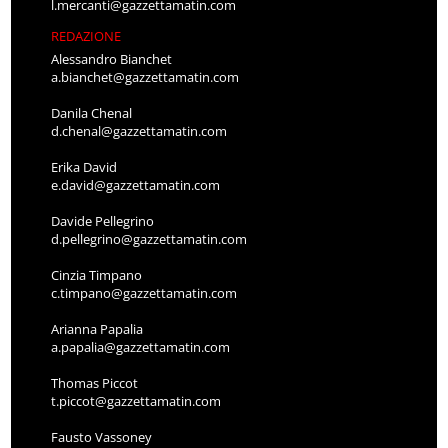
l.mercanti@gazzettamatin.com
REDAZIONE
Alessandro Bianchet
a.bianchet@gazzettamatin.com
Danila Chenal
d.chenal@gazzettamatin.com
Erika David
e.david@gazzettamatin.com
Davide Pellegrino
d.pellegrino@gazzettamatin.com
Cinzia Timpano
c.timpano@gazzettamatin.com
Arianna Papalia
a.papalia@gazzettamatin.com
Thomas Piccot
t.piccot@gazzettamatin.com
Fausto Vassoney