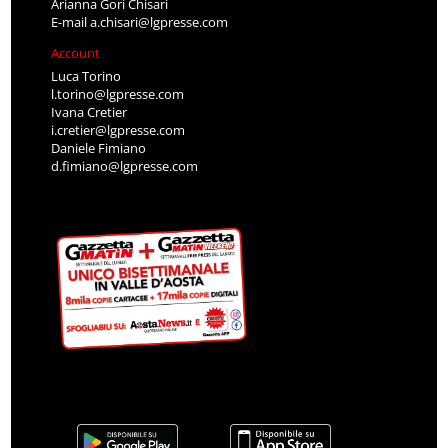
Arianna Gori Chisari
E-mail
a.chisari@lgpresse.com
Account
Luca Torino
l.torino@lgpresse.com
Ivana Cretier
i.cretier@lgpresse.com
Daniele Fimiano
d.fimiano@lgpresse.com