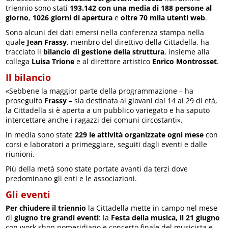
triennio sono stati
193.142 con una media di 188 persone al
giorno
,
1026 giorni di apertura
e
oltre 70 mila utenti web
.
Sono alcuni dei dati emersi nella conferenza stampa nella
quale
Jean Frassy
, membro del direttivo della Cittadella, ha
tracciato il
bilancio di gestione della struttura
, insieme alla
collega
Luisa Trione
e al direttore artistico
Enrico Montrosset
.
Il bilancio
«Sebbene la maggior parte della programmazione – ha
proseguito
Frassy
– sia destinata ai giovani dai 14 ai 29 di età,
la Cittadella si è aperta a un pubblico variegato e ha saputo
intercettare anche i ragazzi dei comuni circostanti».
In media sono state
229 le attività organizzate ogni mese
con
corsi e laboratori a primeggiare, seguiti dagli eventi e dalle
riunioni.
Più della metà sono state portate avanti da terzi dove
predominano gli enti e le associazioni.
Gli eventi
Per chiudere il triennio
la Cittadella mette in campo nel mese
di
giugno tre grandi eventi
: la
Festa della musica, il 21 giugno
con work shop pomeridiano e concerto finale del musicista e