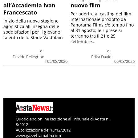
all’Accademia Ivan
nuovo film
Francescato
Per aderire al casting del film
internazionale prodotto da
Inizio della nuova stagione
Panorama Films c'è tempo fino
agonistica all'insegna delle
al 31 agosto; le riprese si
soddisfazioni per il giovane
terranno tra il 21 e 25
talento dello Stade Valdôtain
settembre...
di
di
Davide Pellegrino
Erika David
il 05/08/2026
il 05/08/2026
Quotidiano online Iscrizione al Tribunale di Aosta n.
8/2012
Autorizzazione del 13/12/2012
www.gazzettamatin.com