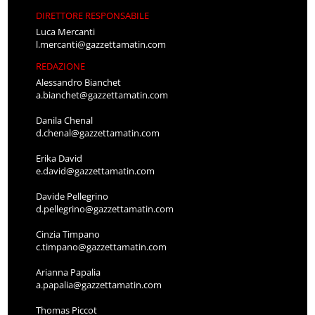
DIRETTORE RESPONSABILE
Luca Mercanti
l.mercanti@gazzettamatin.com
REDAZIONE
Alessandro Bianchet
a.bianchet@gazzettamatin.com
Danila Chenal
d.chenal@gazzettamatin.com
Erika David
e.david@gazzettamatin.com
Davide Pellegrino
d.pellegrino@gazzettamatin.com
Cinzia Timpano
c.timpano@gazzettamatin.com
Arianna Papalia
a.papalia@gazzettamatin.com
Thomas Piccot