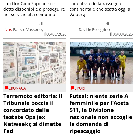
il dottor Gino Sapone si è
sarà al via della rassegna
detto disponibile a proseguire
continentale che scatta oggi a
nel servizio alla comunità
Valberg
di
di
Nus
Fausto Vassoney
Davide Pellegrino
il 06/08/2026
il 06/08/2026
CRONACA
SPORT
Terremoto editoria: il
Futsal: niente serie A
Tribunale boccia il
femminile per l’Aosta
concordato delle
511, la Divisione
testate Ops (ex
nazionale non accoglie
Netweek); si dimette
la domanda di
l’ad
ripescaggio