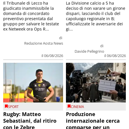
Il Tribunale di Lecco ha
La Divisione calcio a 5 ha
giudicato inammissibile la
deciso di non varare un girone
domanda di concordato
dispari, lasciando il club del
preventivo presentata dal
capoluogo regionale in B;
gruppo per salvare le testate
ufficializzate le avversarie dei
ex Netweek ora Ops R...
gi...
di
Redazione Aosta News
di
Davide Pellegrino
il 06/08/2026
il 06/08/2026
SPORT
CINEMA
Rugby: Matteo
Produzione
Sebastiani, dal ritiro
internazionale cerca
con le Zebre
comparse per un