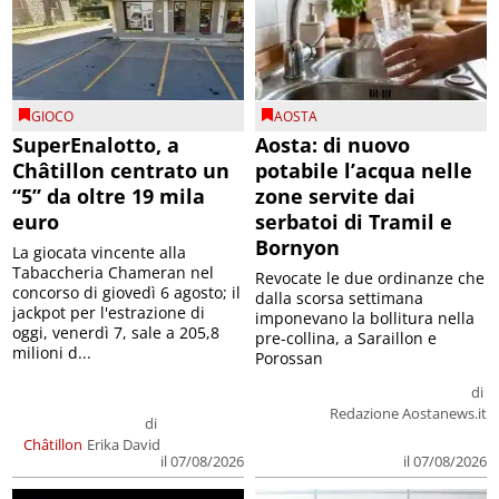
GIOCO
AOSTA
SuperEnalotto, a
Aosta: di nuovo
Châtillon centrato un
potabile l’acqua nelle
“5” da oltre 19 mila
zone servite dai
euro
serbatoi di Tramil e
Bornyon
La giocata vincente alla
Tabaccheria Chameran nel
Revocate le due ordinanze che
concorso di giovedì 6 agosto; il
dalla scorsa settimana
jackpot per l'estrazione di
imponevano la bollitura nella
oggi, venerdì 7, sale a 205,8
pre-collina, a Saraillon e
milioni d...
Porossan
di
Redazione Aostanews.it
di
Châtillon
Erika David
il 07/08/2026
il 07/08/2026