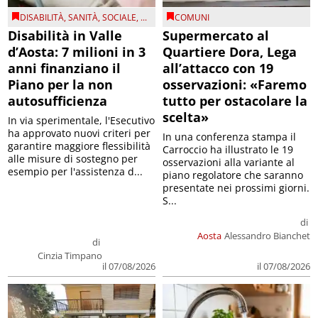
DISABILITÀ
,
SANITÀ
,
SOCIALE
, ...
COMUNI
Disabilità in Valle
Supermercato al
d’Aosta: 7 milioni in 3
Quartiere Dora, Lega
anni finanziano il
all’attacco con 19
Piano per la non
osservazioni: «Faremo
autosufficienza
tutto per ostacolare la
scelta»
In via sperimentale, l'Esecutivo
ha approvato nuovi criteri per
In una conferenza stampa il
garantire maggiore flessibilità
Carroccio ha illustrato le 19
alle misure di sostegno per
osservazioni alla variante al
esempio per l'assistenza d...
piano regolatore che saranno
presentate nei prossimi giorni.
S...
di
Aosta
Alessandro Bianchet
di
Cinzia Timpano
il 07/08/2026
il 07/08/2026