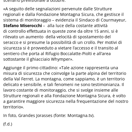
scenario previsionale a ottobre.
«A seguito delle segnalazioni pervenute dalle Strutture
regionali e dalla Fondazione Montagna Sicura, che gestisce il
sistema di monitoraggio
–
evidenzia il Sindaco di Courmayeur,
Stefano Miserocchi
–
alla luce della costante attività
di controllo effettuata in queste zone da oltre 15 anni, si è
rilevato un aumento della velocità di spostamento del
seracco e si presume la possibilità di un crollo. Per motivi di
sicurezza si è provveduto a vietare l’accesso e il transito al
sentiero che porta al Rifugio Boccalatte-Piolti e all’area
sottostante il ghiacciaio Whymper».
Aggiunge il primo cittadino: «Tale azione rappresenta una
misura di sicurezza che coinvolge la parte alpina del territorio
della Val Ferret. La montagna, come sappiamo, è un territorio
delicato e sensibile, e tali fenomeni ne sono testimonianza. Il
lavoro costante di monitoraggio, che si svolge insieme alle
Strutture regionali e alla Fondazione Montagna Sicura, è volto
a garantire maggiore sicurezza nella frequentazione del nostro
territorio»
.
In foto, Grandes Jorasses (fonte: Montagna.tv).
(f.d.)