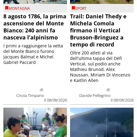
MONTAGNA
SPORT
8 agosto 1786, la prima
Trail: Daniel Thedy e
ascensione del Monte
Michela Comola
Bianco: 240 anni fa
firmano il Vertical
nasceva l’alpinismo
Brusson-Bringuez a
tempo di record
I primi a raggiungere la vetta
del Monte Bianco furono
Oltre 200 atleti al via
Jacques Balmat e Michel
dell'ultima tappa del Défì
Gabriel Paccard
Vertical, sul podio anche
Mathieu Brunod, Alex
Noussan, Miriam Di Vincenzo
e Kaitlin Allen
di
di
Cinzia Timpano
Davide Pellegrino
il 08/08/2026
il 08/08/2026