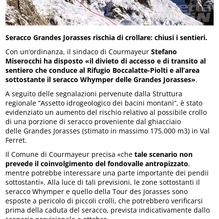
Seracco Grandes Jorasses rischia di crollare: chiusi i sentieri.
Con un’ordinanza, il sindaco di Courmayeur
Stefano
Miserocchi
ha disposto «il divieto di accesso e di transito al
sentiero che conduce al Rifugio Boccalatte-Piolti e all’area
sottostante il seracco Whymper delle Grandes Jorasses»
.
A seguito delle segnalazioni pervenute dalla Struttura
regionale “Assetto idrogeologico dei bacini montani”, è stato
evidenziato un aumento del rischio relativo al possibile crollo
di una porzione di seracco proveniente dal ghiacciaio
delle Grandes Jorasses (stimato in massimo 175.000 m3) in Val
Ferret.
Il Comune di Courmayeur precisa «che
tale scenario non
prevede il coinvolgimento del fondovalle antropizzato
,
mentre potrebbe interessare una parte importante dei pendii
sottostanti». Alla luce di tali previsioni, le zone sottostanti il
seracco Whymper e quello della Tour des Jorasses sono
esposte a pericolo di piccoli crolli, che potrebbero verificarsi
prima della caduta del seracco, prevista indicativamente dallo