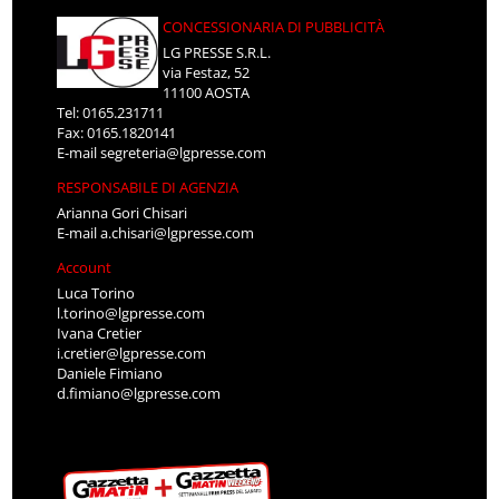
CONCESSIONARIA DI PUBBLICITÀ
LG PRESSE S.R.L.
via Festaz, 52
11100 AOSTA
Tel: 0165.231711
Fax: 0165.1820141
E-mail
segreteria@lgpresse.com
RESPONSABILE DI AGENZIA
Arianna Gori Chisari
E-mail
a.chisari@lgpresse.com
Account
Luca Torino
l.torino@lgpresse.com
Ivana Cretier
i.cretier@lgpresse.com
Daniele Fimiano
d.fimiano@lgpresse.com