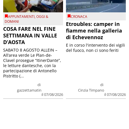
APPUNTAMENTI
,
OGGI &
CRONACA
DOMANI
Etroubles: camper in
COSA FARE NEL FINE
fiamme nella galleria
SETTIMANA IN VALLE
di Echevennoz
D’AOSTA
E in corso l'intervento dei vigili
SABATO 8 AGOSTO ALLEIN –
del fuoco, non ci sono feriti
All’area verde Le Plan-de-
Clavel prosegue “ItinerDante”,
le letture dantesche, con la
partecipazione di Antonello
Pistritto (...
di
di
gazzettamatin
Cinzia Timpano
il 07/08/2026
il 07/08/2026