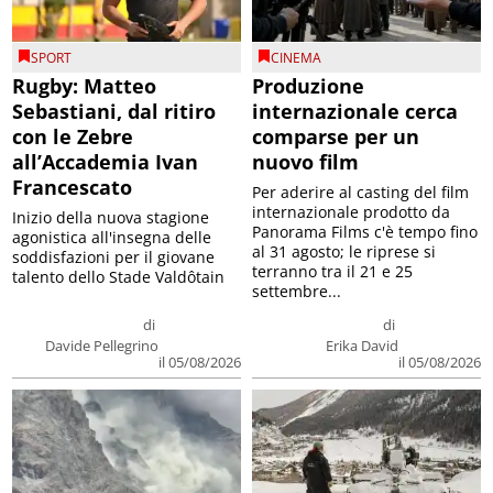
SPORT
CINEMA
Rugby: Matteo
Produzione
Sebastiani, dal ritiro
internazionale cerca
con le Zebre
comparse per un
all’Accademia Ivan
nuovo film
Francescato
Per aderire al casting del film
internazionale prodotto da
Inizio della nuova stagione
Panorama Films c'è tempo fino
agonistica all'insegna delle
al 31 agosto; le riprese si
soddisfazioni per il giovane
terranno tra il 21 e 25
talento dello Stade Valdôtain
settembre...
di
di
Davide Pellegrino
Erika David
il 05/08/2026
il 05/08/2026