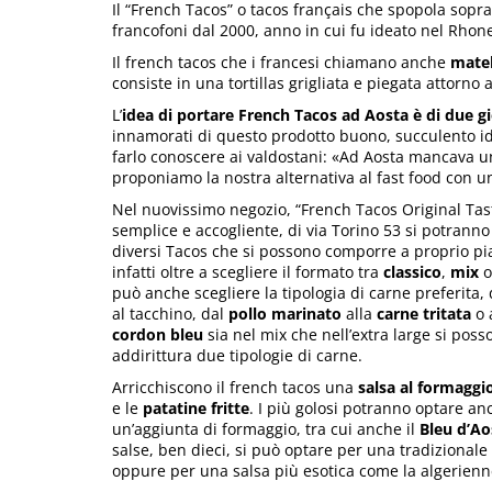
Il “French Tacos” o tacos français che spopola soprat
francofoni dal 2000, anno in cui fu ideato nel Rhon
Il french tacos che i francesi chiamano anche
mate
consiste in una tortillas grigliata e piegata attorno 
L’
idea di portare French Tacos ad Aosta è di due 
innamorati di questo prodotto buono, succulento id
farlo conoscere ai valdostani: «Ad Aosta mancava un
proponiamo la nostra alternativa al fast food con u
Nel nuovissimo negozio, “French Tacos Original Tast
semplice e accogliente, di via Torino 53 si potranno
diversi Tacos che si possono comporre a proprio pi
infatti oltre a scegliere il formato tra
classico
,
mix
può anche scegliere la tipologia di carne preferita, 
al tacchino, dal
pollo marinato
alla
carne tritata
o 
cordon bleu
sia nel mix che nell’extra large si poss
addirittura due tipologie di carne.
Arricchiscono il french tacos una
salsa al formaggi
e le
patatine fritte
. I più golosi potranno optare an
un’aggiunta di formaggio, tra cui anche il
Bleu d’Ao
salse, ben dieci, si può optare per una tradizional
oppure per una salsa più esotica come la algerienn