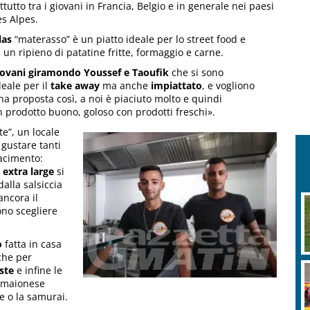
tutto tra i giovani in Francia, Belgio e in generale nei paesi
es Alpes.
las
“materasso” è un piatto ideale per lo street food e
a un ripieno di patatine fritte, formaggio e carne.
giovani giramondo Youssef e Taoufik
che si sono
eale per il
take away
ma anche
impiattato
, e vogliono
a proposta così, a noi è piaciuto molto e quindi
n prodotto buono, goloso con prodotti freschi».
e”, un locale
 gustare tanti
acimento:
o
extra large
si
dalla salsiccia
ancora il
ono scegliere
o
fatta in casa
che per
ste
e infine le
e maionese
e o la samurai.