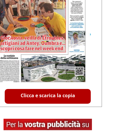
Clicca e scarica la copia