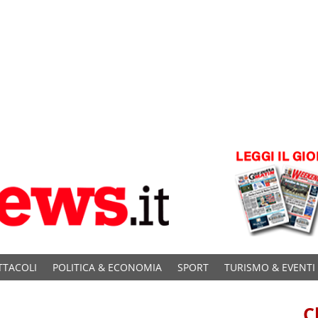
TTACOLI
POLITICA & ECONOMIA
SPORT
TURISMO & EVENTI
C