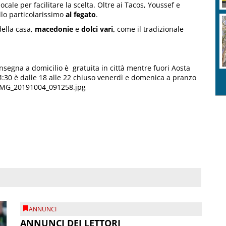
cale per facilitare la scelta. Oltre ai Tacos, Youssef e
llo particolarissimo
al fegato
.
ella casa,
macedonie
e
dolci vari,
come il tradizionale
segna a domicilio è gratuita in città mentre fuori Aosta
4:30 è dalle 18 alle 22 chiuso venerdì e domenica a pranzo
 IMG_20191004_091258.jpg
ANNUNCI
ANNUNCI DEI LETTORI