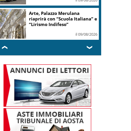
Arte, Palazzo Merulana
riaprirà con “Scuola Italiana” e
“Lirismo Indifeso”
il 09/08/2026
❮
❯