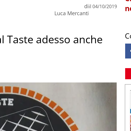
di
il
04/10/2019
n
Luca Mercanti
C
al Taste adesso anche