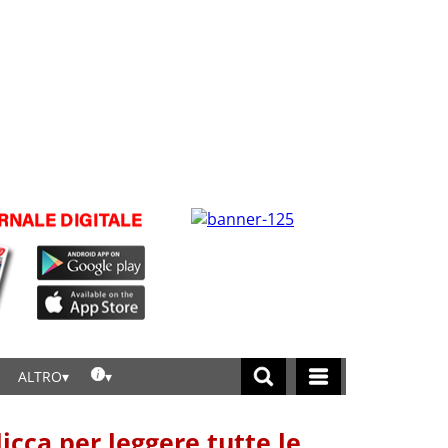
ALTRO
licca per leggere tutte le