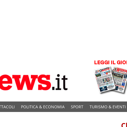
TTACOLI
POLITICA & ECONOMIA
SPORT
TURISMO & EVENTI
C