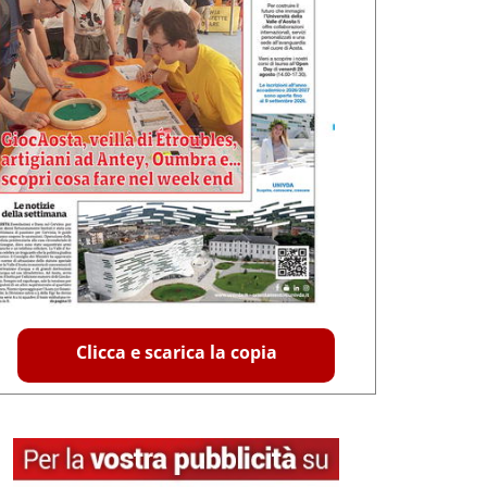
Clicca e scarica la copia