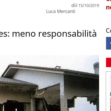
di
il
15/10/2019
n
Luca Mercanti
C
es: meno responsabilità