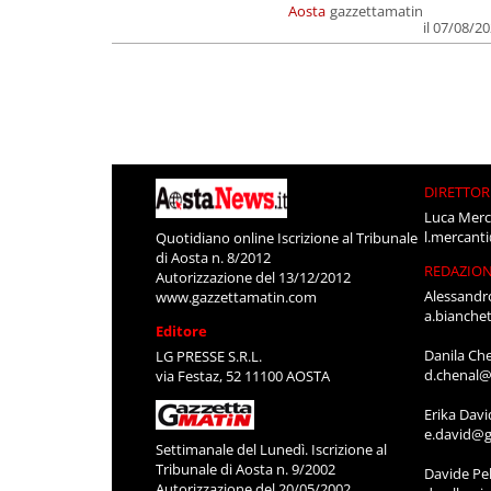
Aosta
gazzettamatin
il 07/08/2
DIRETTOR
Luca Merc
l.mercant
Quotidiano online Iscrizione al Tribunale
di Aosta n. 8/2012
REDAZIO
Autorizzazione del 13/12/2012
Alessandr
www.gazzettamatin.com
a.bianche
Editore
Danila Ch
LG PRESSE S.R.L.
d.chenal@
via Festaz, 52 11100 AOSTA
Erika Davi
e.david@g
Settimanale del Lunedì. Iscrizione al
Tribunale di Aosta n. 9/2002
Davide Pel
Autorizzazione del 20/05/2002