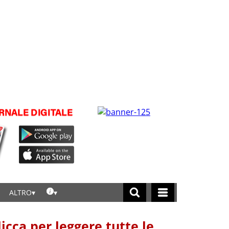
ALTRO
licca per leggere tutte le