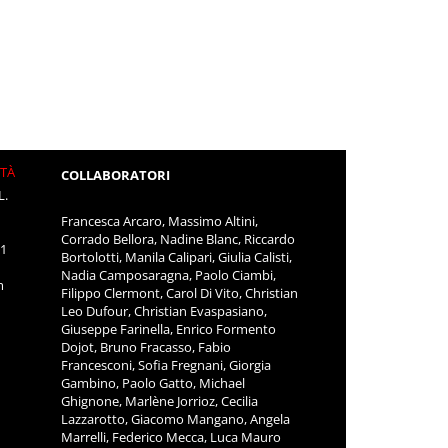
ITÀ
COLLABORATORI
L.
Francesca Arcaro, Massimo Altini,
Corrado Bellora, Nadine Blanc, Riccardo
11
Bortolotti, Manila Calipari, Giulia Calisti,
Nadia Camposaragna, Paolo Ciambi,
m
Filippo Clermont, Carol Di Vito, Christian
Leo Dufour, Christian Evaspasiano,
Giuseppe Farinella, Enrico Formento
Dojot, Bruno Fracasso, Fabio
Francesconi, Sofia Fregnani, Giorgia
Gambino, Paolo Gatto, Michael
Ghignone, Marlène Jorrioz, Cecilia
Lazzarotto, Giacomo Mangano, Angela
Marrelli, Federico Mecca, Luca Mauro