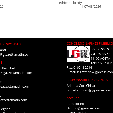
ethienne bredy
026
il 07/08/2026
CONCESSIONARIA DI PUBBLIC
E RESPONSABILE
LG PRESSE S.R.
anti
via Festaz, 52
i@gazzettamatin.com
11100 AOSTA
NE
Tel: 0165.2317
Fax: 0165.1820141
o Bianchet
E-mail
segreteria@lgpresse.co
t@gazzettamatin.com
RESPONSABILE DI AGENZIA
enal
Arianna Gori Chisari
gazzettamatin.com
E-mail
a.chisari@lgpresse.com
d
Account
azzettamatin.com
Luca Torino
l.torino@lgpresse.com
legrino
Ivana Cretier