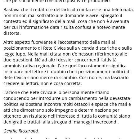
che personalmente considero positivo e produttivo.
Bastava che il redattore dell’articolo mi facesse una telefonata,
non mi son mai sottratto alle domande e avrei spiegato il
contesto ed il significato della mail, cosa che non è avvenuta
per cui l’informazione data risulta confusa e notevolmente
distorta.
Altro aspetto fuorviante è l’accostamento della mail al
posizionamento di Rete Civica sulla vicenda discariche e sulla
legge lupo. Nella mail citata non c’è nessun riferimento alle
due questioni. Nè ad altri dossier concernenti l’attività
amministrativa regionale. Fare quell’accostamento significa
insinuare nel lettore il dubbio che i posizionamenti politici di
Rete Civica siano merce di scambio. Così non è, ma lasciarlo
credere ai lettori, non è cosa corretta.
L’azione che Rete Civica e io personalmente stiamo
conducendo per introdurre un cambiamento nella devastata
politica valdostana incontra molti ostacoli e spiace che mail e
atti che dimostrano solo impegno e determinazione per
ottenere un risultato nell’interesse di tutta la comunità siano
denigrati e trattati alla stregua di maneggi inverecondi.
Gentile Riccarand,