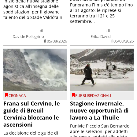
Inizio della nuova stagione
Panorama Films c'è tempo fino
agonistica all'insegna delle
al 31 agosto; le riprese si
soddisfazioni per il giovane
terranno tra il 21 e 25
talento dello Stade Valdôtain
settembre...
di
di
Davide Pellegrino
Erika David
il 05/08/2026
il 05/08/2026
CRONACA
PUBBLIREDAZIONALI
Frana sul Cervino, le
Stagione invernale,
guide di Breuil
nuove opportunità di
Cervinia bloccano le
lavoro a La Thuile
ascensioni
Funivie Piccolo San Bernardo
apre le selezioni per addetti
La decisione delle guide di
alle casse, addetti alle piste,