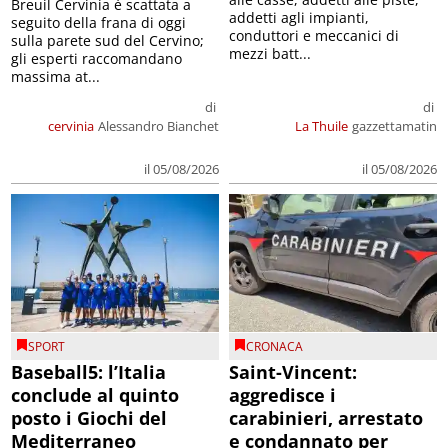
Breuil Cervinia è scattata a
addetti agli impianti,
seguito della frana di oggi
conduttori e meccanici di
sulla parete sud del Cervino;
mezzi batt...
gli esperti raccomandano
massima at...
di
di
cervinia
Alessandro Bianchet
La Thuile
gazzettamatin
il 05/08/2026
il 05/08/2026
SPORT
CRONACA
Baseball5: l’Italia
Saint-Vincent:
conclude al quinto
aggredisce i
posto i Giochi del
carabinieri, arrestato
Mediterraneo
e condannato per