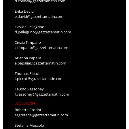
d.chenal@gazzettamatin.com
Erika David
e.david@gazzettamatin.com
Davide Pellegrino
d.pellegrino@gazzettamatin.com
Cinzia Timpano
c.timpano@gazzettamatin.com
Arianna Papalia
a.papalia@gazzettamatin.com
Thomas Piccot
t.piccot@gazzettamatin.com
Fausto Vassoney
f.vassoney@gazzettamatin.com
SEGRETERIA
Roberta Prodoti
segreteria@gazzettamatin.com
Stefania Muscolo