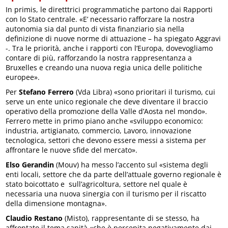
In primis, le diretttrici programmatiche partono dai Rapporti
con lo Stato centrale. «E’ necessario rafforzare la nostra
autonomia sia dal punto di vista finanziario sia nella
definizione di nuove norme di attuazione – ha spiegato Aggravi
-. Tra le priorità, anche i rapporti con l’Europa, dovevogliamo
contare di più, rafforzando la nostra rappresentanza a
Bruxelles e creando una nuova regia unica delle politiche
europee».
Per
Stefano Ferrero
(Vda Libra) «sono prioritari il turismo, cui
serve un ente unico regionale che deve diventare il braccio
operativo della promozione della Valle d’Aosta nel mondo».
Ferrero mette in primo piano anche «sviluppo economico:
industria, artigianato, commercio, Lavoro, innovazione
tecnologica, settori che devono essere messi a sistema per
affrontare le nuove sfide del mercato».
Elso Gerandin
(Mouv) ha messo l’accento sul «sistema degli
enti locali, settore che da parte dell’attuale governo regionale è
stato boicottato e sull’agricoltura, settore nel quale è
necessaria una nuova sinergia con il turismo per il riscatto
della dimensione montagna».
Claudio Restano
(Misto), rappresentante di se stesso, ha
affrontato il tema sanità «che è percepita negativamente dai