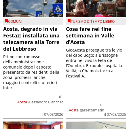
COMUNI
TURISMO & TEMPO LIBERO
Aosta, degrado in via
Cosa fare nel fine
Festaz: installata una
settimana in Valle
telecamera alla Torre
d’Aosta
del Lebbroso
GiocAosta prosegue tra le vie
del capoluogo; a Brissogne
Prime contromosse
entra nel vivo la Feta de
dell'amministrazione
l’Oumbra; Etroubles ospita la
comunale dopo l'esposto
Veillà; a Chamois tocca al
presentato da residenti della
Festival A...
zona; promessi anche
maggiori controlli e ulteriori
inter...
di
Aosta
Alessandro Bianchet
di
Aosta
gazzettamatin
il 07/08/2026
il 07/08/2026