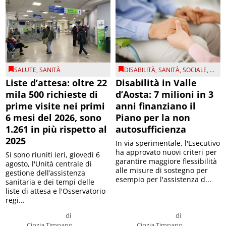
SALUTE
,
SANITÀ
DISABILITÀ
,
SANITÀ
,
SOCIALE
, ...
Liste d’attesa: oltre 22
Disabilità in Valle
mila 500 richieste di
d’Aosta: 7 milioni in 3
prime visite nei primi
anni finanziano il
6 mesi del 2026, sono
Piano per la non
1.261 in più rispetto al
autosufficienza
2025
In via sperimentale, l'Esecutivo
ha approvato nuovi criteri per
Si sono riuniti ieri, giovedì 6
garantire maggiore flessibilità
agosto, l'Unità centrale di
alle misure di sostegno per
gestione dell’assistenza
esempio per l'assistenza d...
sanitaria e dei tempi delle
liste di attesa e l'Osservatorio
regi...
di
di
Cinzia Timpano
Cinzia Timpano