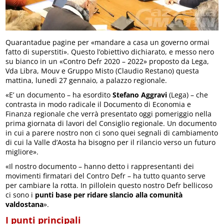
Quarantadue pagine per «mandare a casa un governo ormai
fatto di superstiti». Questo l’obiettivo dichiarato, e messo nero
su bianco in un «Contro Defr 2020 – 2022» proposto da Lega,
Vda Libra, Mouv e Gruppo Misto (Claudio Restano) questa
mattina, lunedì 27 gennaio, a palazzo regionale.
«E’ un documento – ha esordito
Stefano Aggravi
(Lega) – che
contrasta in modo radicale il Documento di Economia e
Finanza regionale che verrà presentato oggi pomeriggio nella
prima giornata di lavori del Consiglio regionale. Un documento
in cui a parere nostro non ci sono quei segnali di cambiamento
di cui la Valle d’Aosta ha bisogno per il rilancio verso un futuro
migliore».
«Il nostro documento – hanno detto i rappresentanti dei
movimenti firmatari del Contro Defr – ha tutto quanto serve
per cambiare la rotta. In pillolein questo nostro Defr bellicoso
ci sono i
punti base per ridare slancio alla comunità
valdostana
».
I punti principali