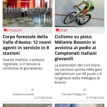
ATTUALITA'
SPORT
Corpo forestale della
Ciclismo su pista:
Valle d’Aosta: 12 nuovi
Mélanie Bosonin si
agenti in servizio in 8
avvicina al podio ai
stazioni
Campionati Italiani
giovanili
Questa mattina, a palazzo
regionale, si è tenuta la
La portacolori del Cicli Fiorin
cerimonia di giuramento
ha concluso quinta nella gara
dell'omnium con 95 punti a 8
lunghezze dalla medaglia di
bronzo
di
di
ethienne bredy
Davide Pellegrino
il 07/08/2026
il 07/08/2026