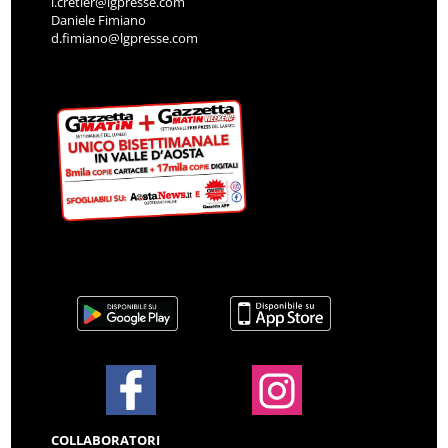
i.cretier@lgpresse.com
Daniele Fimiano
d.fimiano@lgpresse.com
COLLABORATORI