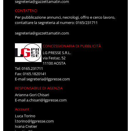
segreteria@gazzettamatin.com
CONTATTACI
Per pubblicazione annunci, necrologi, offro e cerco lavoro,
contattare la segreteria al numero: 0165/231711
segreteria@gazzettamatin.com
CONCESSIONARIA DI PUBBLICITÀ
LG PRESSE S.R.L.
via Festaz, 52
11100 AOSTA
Tel: 0165.231711
Fax: 0165.1820141
E-mail
segreteria@lgpresse.com
RESPONSABILE DI AGENZIA
Arianna Gori Chisari
E-mail
a.chisari@lgpresse.com
Account
Luca Torino
l.torino@lgpresse.com
Ivana Cretier