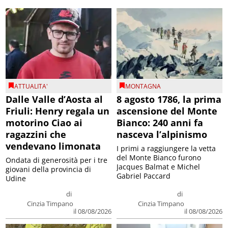
ATTUALITA'
MONTAGNA
Dalle Valle d’Aosta al
8 agosto 1786, la prima
Friuli: Henry regala un
ascensione del Monte
motorino Ciao ai
Bianco: 240 anni fa
ragazzini che
nasceva l’alpinismo
vendevano limonata
I primi a raggiungere la vetta
del Monte Bianco furono
Ondata di generosità per i tre
Jacques Balmat e Michel
giovani della provincia di
Gabriel Paccard
Udine
di
di
Cinzia Timpano
Cinzia Timpano
il 08/08/2026
il 08/08/2026