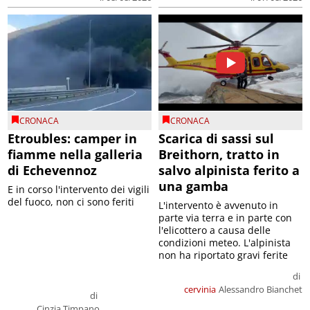
CRONACA
CRONACA
Etroubles: camper in
Scarica di sassi sul
fiamme nella galleria
Breithorn, tratto in
di Echevennoz
salvo alpinista ferito a
una gamba
E in corso l'intervento dei vigili
del fuoco, non ci sono feriti
L'intervento è avvenuto in
parte via terra e in parte con
l'elicottero a causa delle
condizioni meteo. L'alpinista
non ha riportato gravi ferite
di
cervinia
Alessandro Bianchet
di
Cinzia Timpano