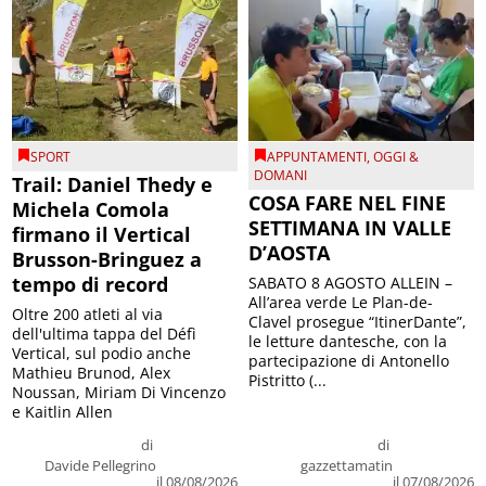
SPORT
APPUNTAMENTI
,
OGGI &
DOMANI
Trail: Daniel Thedy e
COSA FARE NEL FINE
Michela Comola
SETTIMANA IN VALLE
firmano il Vertical
D’AOSTA
Brusson-Bringuez a
tempo di record
SABATO 8 AGOSTO ALLEIN –
All’area verde Le Plan-de-
Oltre 200 atleti al via
Clavel prosegue “ItinerDante”,
dell'ultima tappa del Défì
le letture dantesche, con la
Vertical, sul podio anche
partecipazione di Antonello
Mathieu Brunod, Alex
Pistritto (...
Noussan, Miriam Di Vincenzo
e Kaitlin Allen
di
di
Davide Pellegrino
gazzettamatin
il 08/08/2026
il 07/08/2026