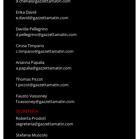
d.chenal@gazzettamatin.com
Erika David
e.david@gazzettamatin.com
Davide Pellegrino
d.pellegrino@gazzettamatin.com
Cinzia Timpano
c.timpano@gazzettamatin.com
Arianna Papalia
a.papalia@gazzettamatin.com
Thomas Piccot
t.piccot@gazzettamatin.com
Fausto Vassoney
f.vassoney@gazzettamatin.com
SEGRETERIA
Roberta Prodoti
segreteria@gazzettamatin.com
Stefania Muscolo