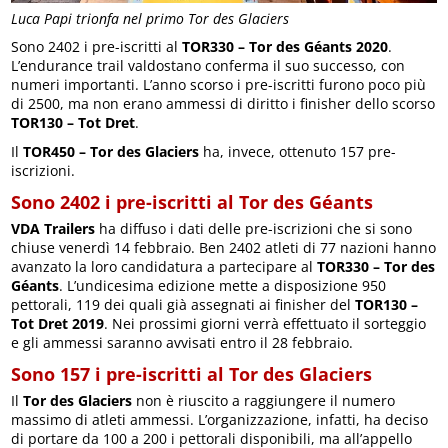
Luca Papi trionfa nel primo Tor des Glaciers
Sono 2402 i pre-iscritti al
TOR330 – Tor des Géants 2020
.
L’endurance trail valdostano conferma il suo successo, con
numeri importanti. L’anno scorso i pre-iscritti furono poco più
di 2500, ma non erano ammessi di diritto i finisher dello scorso
TOR130 – Tot Dret
.
Il
TOR450 – Tor des Glaciers
ha, invece, ottenuto 157 pre-
iscrizioni.
Sono 2402 i pre-iscritti al Tor des Géants
VDA Trailers
ha diffuso i dati delle pre-iscrizioni che si sono
chiuse venerdì 14 febbraio. Ben 2402 atleti di 77 nazioni hanno
avanzato la loro candidatura a partecipare al
TOR330 – Tor des
Géants
. L’undicesima edizione mette a disposizione 950
pettorali, 119 dei quali già assegnati ai finisher del
TOR130 –
Tot Dret 2019
. Nei prossimi giorni verrà effettuato il sorteggio
e gli ammessi saranno avvisati entro il 28 febbraio.
Sono 157 i pre-iscritti al Tor des Glaciers
Il
Tor des Glaciers
non è riuscito a raggiungere il numero
massimo di atleti ammessi. L’organizzazione, infatti, ha deciso
di portare da 100 a 200 i pettorali disponibili, ma all’appello