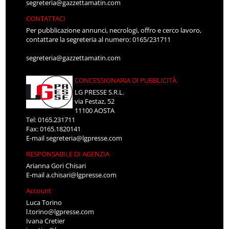
segreteria@gazzettamatin.com
CONTATTACI
Per pubblicazione annunci, necrologi, offro e cerco lavoro,
contattare la segreteria al numero: 0165/231711
segreteria@gazzettamatin.com
CONCESSIONARIA DI PUBBLICITÀ
LG PRESSE S.R.L.
via Festaz, 52
11100 AOSTA
Tel: 0165.231711
Fax: 0165.1820141
E-mail
segreteria@lgpresse.com
RESPONSABILE DI AGENZIA
Arianna Gori Chisari
E-mail
a.chisari@lgpresse.com
Account
Luca Torino
l.torino@lgpresse.com
Ivana Cretier