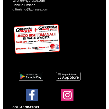
i.cretier@lgpresse.com
Daniele Fimiano
d.fimiano@lgpresse.com
COLLABORATORI