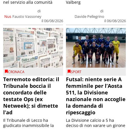
nel servizio alla comunità
Valberg
di
di
Nus
Fausto Vassoney
Davide Pellegrino
il 06/08/2026
il 06/08/2026
CRONACA
SPORT
Terremoto editoria: il
Futsal: niente serie A
Tribunale boccia il
femminile per l’Aosta
concordato delle
511, la Divisione
testate Ops (ex
nazionale non accoglie
Netweek); si dimette
la domanda di
l’ad
ripescaggio
Il Tribunale di Lecco ha
La Divisione calcio a 5 ha
giudicato inammissibile la
deciso di non varare un girone