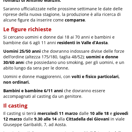
romanzi di Antonio Manzini.
Saranno ufficializzate nelle prossime settimane le date delle
riprese della nuova stagione, la produzione è alla ricerca di
alcune figure da inserire come
comparse
.
Le figure richieste
Si cercano uomini e donne dai 18 ai 70 anni e bambini e
bambine dai 6 agli 11 anni
residenti in Valle d’Aosta
.
Uomini 25/50 anni
che dovranno indossare divise delle forze
dell’ordine (altezza 175/180, taglia 48/52);
uomini e donne
30/60 ann
i che possiedano uno smoking, per gli uomini, e un
abito lungo da sera per le donne.
Uomini e donne maggiorenni, con
volti e fisico particolari,
non ordinari.
Bambini e bambine 6/11 anni
che dovranno essere
accompagnati al casting da un genitore.
Il casting
Il casting si terrà
mercoledì 11 marzo
dalle
10 alle 18
e
giovedì
12
marzo
dalle
9.30 alle 14
alla
Cittadella dei Giovani
in viale
Giuseppe Garibaldi, 7, ad Aosta.