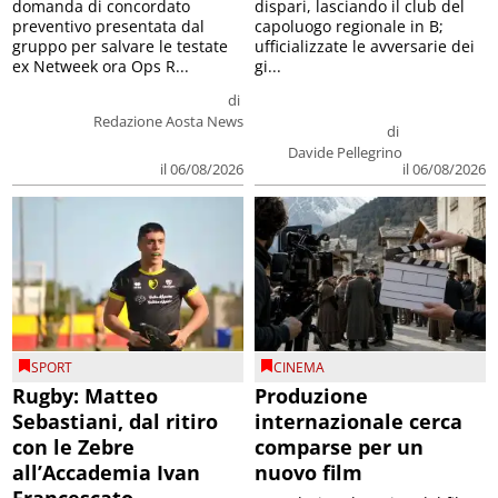
domanda di concordato
dispari, lasciando il club del
preventivo presentata dal
capoluogo regionale in B;
gruppo per salvare le testate
ufficializzate le avversarie dei
ex Netweek ora Ops R...
gi...
di
Redazione Aosta News
di
Davide Pellegrino
il 06/08/2026
il 06/08/2026
SPORT
CINEMA
Rugby: Matteo
Produzione
Sebastiani, dal ritiro
internazionale cerca
con le Zebre
comparse per un
all’Accademia Ivan
nuovo film
Francescato