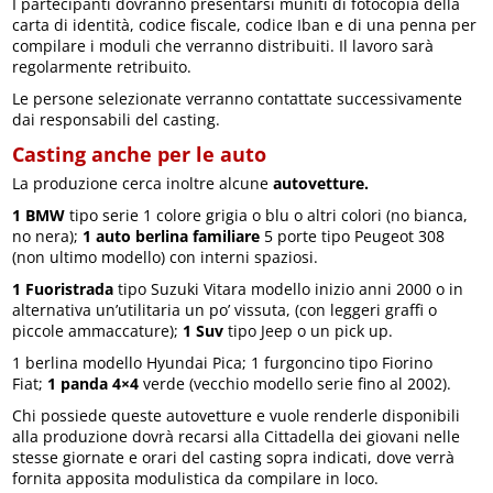
I partecipanti dovranno presentarsi muniti di fotocopia della
carta di identità, codice fiscale, codice Iban e di una penna per
compilare i moduli che verranno distribuiti. Il lavoro sarà
regolarmente retribuito.
Le persone selezionate verranno contattate successivamente
dai responsabili del casting.
Casting anche per le auto
La produzione cerca inoltre alcune
autovetture.
1 BMW
tipo serie 1 colore grigia o blu o altri colori (no bianca,
no nera);
1 auto berlina familiare
5 porte tipo Peugeot 308
(non ultimo modello) con interni spaziosi.
1 Fuoristrada
tipo Suzuki Vitara modello inizio anni 2000 o in
alternativa un’utilitaria un po’ vissuta, (con leggeri graffi o
piccole ammaccature);
1 Suv
tipo Jeep o un pick up.
1 berlina modello Hyundai Pica; 1 furgoncino tipo Fiorino
Fiat;
1 panda 4×4
verde (vecchio modello serie fino al 2002).
Chi possiede queste autovetture e vuole renderle disponibili
alla produzione dovrà recarsi alla Cittadella dei giovani nelle
stesse giornate e orari del casting sopra indicati, dove verrà
fornita apposita modulistica da compilare in loco.