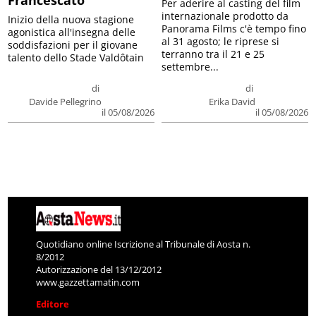
Per aderire al casting del film
internazionale prodotto da
Inizio della nuova stagione
Panorama Films c'è tempo fino
agonistica all'insegna delle
al 31 agosto; le riprese si
soddisfazioni per il giovane
terranno tra il 21 e 25
talento dello Stade Valdôtain
settembre...
di
di
Davide Pellegrino
Erika David
il 05/08/2026
il 05/08/2026
Quotidiano online Iscrizione al Tribunale di Aosta n.
8/2012
Autorizzazione del 13/12/2012
www.gazzettamatin.com
Editore