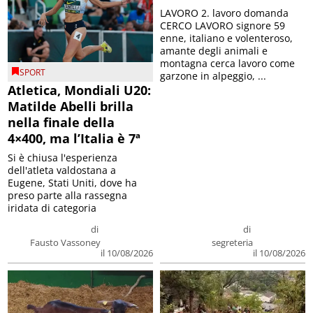
LAVORO 2. lavoro domanda
CERCO LAVORO signore 59
enne, italiano e volenteroso,
amante degli animali e
montagna cerca lavoro come
SPORT
garzone in alpeggio, ...
Atletica, Mondiali U20:
Matilde Abelli brilla
nella finale della
4×400, ma l’Italia è 7ª
Si è chiusa l'esperienza
dell'atleta valdostana a
Eugene, Stati Uniti, dove ha
preso parte alla rassegna
iridata di categoria
di
di
Fausto Vassoney
segreteria
il 10/08/2026
il 10/08/2026