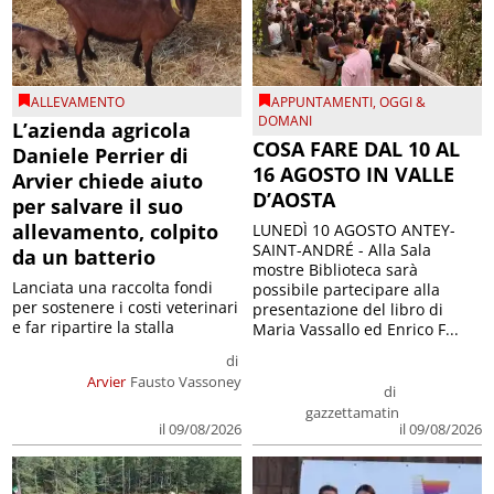
ALLEVAMENTO
APPUNTAMENTI
,
OGGI &
DOMANI
L’azienda agricola
COSA FARE DAL 10 AL
Daniele Perrier di
16 AGOSTO IN VALLE
Arvier chiede aiuto
D’AOSTA
per salvare il suo
allevamento, colpito
LUNEDÌ 10 AGOSTO ANTEY-
SAINT-ANDRÉ - Alla Sala
da un batterio
mostre Biblioteca sarà
Lanciata una raccolta fondi
possibile partecipare alla
per sostenere i costi veterinari
presentazione del libro di
e far ripartire la stalla
Maria Vassallo ed Enrico F...
di
Arvier
Fausto Vassoney
di
gazzettamatin
il 09/08/2026
il 09/08/2026