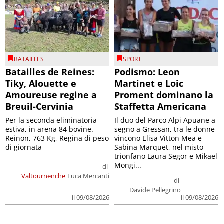
BATAILLES
SPORT
Batailles de Reines:
Podismo: Leon
Tiky, Alouette e
Martinet e Loic
Amoureuse regine a
Proment dominano la
Breuil-Cervinia
Staffetta Americana
Per la seconda eliminatoria
Il duo del Parco Alpi Apuane a
estiva, in arena 84 bovine.
segno a Gressan, tra le donne
Reinon, 763 Kg, Regina di peso
vincono Elisa Vitton Mea e
di giornata
Sabina Marquet, nel misto
trionfano Laura Segor e Mikael
Mongi...
di
Valtournenche
Luca Mercanti
di
Davide Pellegrino
il 09/08/2026
il 09/08/2026