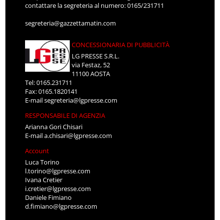
contattare la segreteria al numero: 0165/231711
segreteria@gazzettamatin.com
CONCESSIONARIA DI PUBBLICITÀ
LG PRESSE S.R.L.
via Festaz, 52
11100 AOSTA
Tel: 0165.231711
Fax: 0165.1820141
E-mail
segreteria@lgpresse.com
RESPONSABILE DI AGENZIA
Arianna Gori Chisari
E-mail
a.chisari@lgpresse.com
Account
Luca Torino
l.torino@lgpresse.com
Ivana Cretier
i.cretier@lgpresse.com
Daniele Fimiano
d.fimiano@lgpresse.com