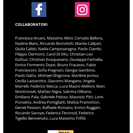
COLLABORATORI
Francesca Arcaro, Massimo Altini, Corrado Bellora,
Nadine Blanc, Riccardo Bortolotti, Manila Calipari,
Giulia Calisti, Nadia Camposaragna, Paolo Ciambi,
Filippo Clermont, Carol Di Vito, Christian Leo
Dufour, Christian Evaspasiano, Giuseppe Farinella,
Enrico Formento Dojot, Bruno Fracasso, Fabio
Francesconi, Sofia Fregnani, Giorgia Gambino,
Paolo Gatto, Michael Ghignone, Marlène Jorrioz,
Cecilia Lazzarotto, Giacomo Mangano, Angela
Marrelli, Federico Mecca, Luca Mauro Melloni, Marc
Montrosset, Matteo Nigra, Sabrina Olibano,
Emiliano Pala, Gabriele Peloso, Maurizio Pitti, Loris
Ponsetto, Andrea Portigliatti, Mattia Pramotton,
Deniel Pession, Raffaele Romano, Enrico Ruggeri,
Riccardo Savoye, Federica Tercinod, Federico
Tigellio Benvenuto, Luca Massimo Trifilò