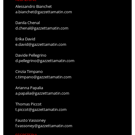
Alessandro Bianchet
a.bianchet@gazzettamatin.com
Danila Chenal
d.chenal@gazzettamatin.com
Erika David
e.david@gazzettamatin.com
Davide Pellegrino
d.pellegrino@gazzettamatin.com
Cinzia Timpano
c.timpano@gazzettamatin.com
Arianna Papalia
a.papalia@gazzettamatin.com
Thomas Piccot
t.piccot@gazzettamatin.com
Fausto Vassoney
f.vassoney@gazzettamatin.com
SEGRETERIA