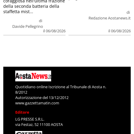
coraggiosa nell'ultima frazione
della seconda batteria della
staffetta mist...
di
Redazione Aostanews.it
di
Davide Pellegrino
il 06/08/2026
il 06/08/2026
Quotidiano online Iscrizione al Tribunale di Aosta n.
8/2012
Autorizzazione del 13/12/2012
www.gazzettamatin.com
Editore
LG PRESSE S.R.L.
via Festaz, 52 11100 AOSTA