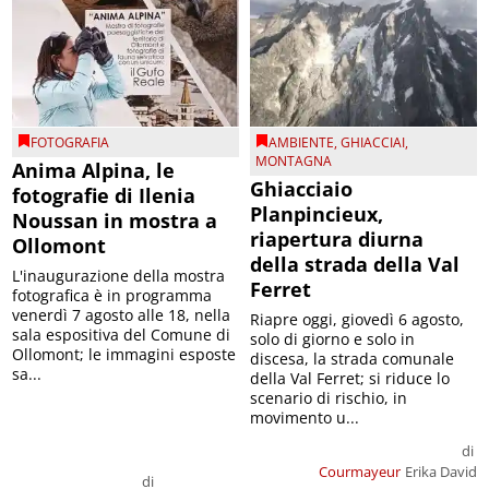
FOTOGRAFIA
AMBIENTE
,
GHIACCIAI
,
MONTAGNA
Anima Alpina, le
Ghiacciaio
fotografie di Ilenia
Planpincieux,
Noussan in mostra a
riapertura diurna
Ollomont
della strada della Val
L'inaugurazione della mostra
Ferret
fotografica è in programma
venerdì 7 agosto alle 18, nella
Riapre oggi, giovedì 6 agosto,
sala espositiva del Comune di
solo di giorno e solo in
Ollomont; le immagini esposte
discesa, la strada comunale
sa...
della Val Ferret; si riduce lo
scenario di rischio, in
movimento u...
di
Courmayeur
Erika David
di