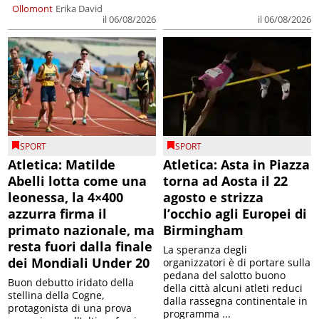
Ollomont
Erika David
il 06/08/2026
il 06/08/2026
SPORT
SPORT
Atletica: Matilde
Atletica: Asta in Piazza
Abelli lotta come una
torna ad Aosta il 22
leonessa, la 4×400
agosto e strizza
azzurra firma il
l’occhio agli Europei di
primato nazionale, ma
Birmingham
resta fuori dalla finale
La speranza degli
dei Mondiali Under 20
organizzatori è di portare sulla
pedana del salotto buono
Buon debutto iridato della
della città alcuni atleti reduci
stellina della Cogne,
dalla rassegna continentale in
protagonista di una prova
programma ...