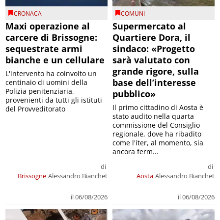
CRONACA
COMUNI
Maxi operazione al
Supermercato al
carcere di Brissogne:
Quartiere Dora, il
sequestrate armi
sindaco: «Progetto
bianche e un cellulare
sarà valutato con
grande rigore, sulla
L'intervento ha coinvolto un
base dell’interesse
centinaio di uomini della
Polizia penitenziaria,
pubblico»
provenienti da tutti gli istituti
Il primo cittadino di Aosta è
del Provveditorato
stato audito nella quarta
commissione del Consiglio
regionale, dove ha ribadito
come l'iter, al momento, sia
ancora ferm...
di
di
Brissogne
Alessandro Bianchet
Aosta
Alessandro Bianchet
il 06/08/2026
il 06/08/2026