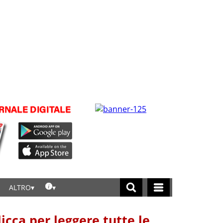
ALTRO
licca per leggere tutte le