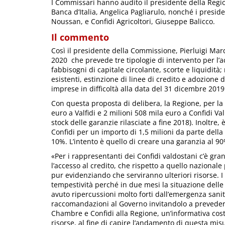
I Commissari hanno audito il presidente della Regi
Banca d’Italia, Angelica Pagliarulo, nonché i presiden
Noussan, e Confidi Agricoltori, Giuseppe Balicco.
Il commento
Così il presidente della Commissione, Pierluigi Marq
2020 che prevede tre tipologie di intervento per l’ac
fabbisogni di capitale circolante, scorte e liquidità; 
esistenti, estinzione di linee di credito e adozione 
imprese in difficoltà alla data del 31 dicembre 2019
Con questa proposta di delibera, la Regione, per la 
euro a Valfidi e 2 milioni 508 mila euro a Confidi V
stock delle garanzie rilasciate a fine 2018). Inoltre,
Confidi per un importo di 1,5 milioni da parte della
10%. L’intento è quello di creare una garanzia al 90
«Per i rappresentanti dei Confidi valdostani c’è gra
l’accesso al credito, che rispetto a quello nazional
pur evidenziando che serviranno ulteriori risorse. I
tempestività perché in due mesi la situazione dell
avuto ripercussioni molto forti dall’emergenza sa
raccomandazioni al Governo invitandolo a prevedere
Chambre e Confidi alla Regione, un’informativa costa
risorse, al fine di capire l’andamento di questa mis