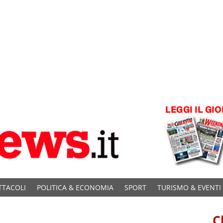
TTACOLI
POLITICA & ECONOMIA
SPORT
TURISMO & EVENTI
C