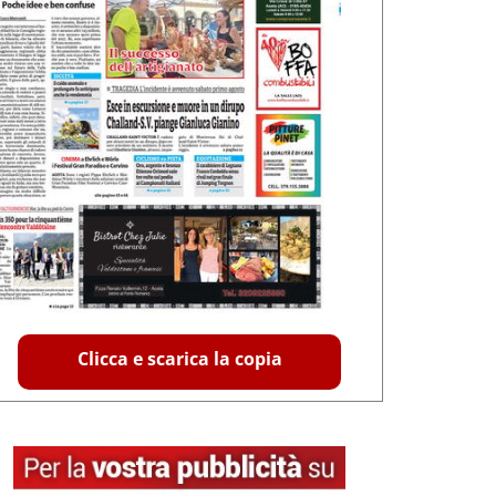
Clicca e scarica la copia