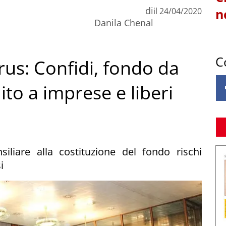
di
il
24/04/2020
n
Danila Chenal
C
us: Confidi, fondo da
dito a imprese e liberi
liare alla costituzione del fondo rischi
i