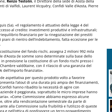
one,
Renzo Testolin
, il Direttore della sede di Aosta della
ti di Valfidi, Laurent Vicquéry, Confidi Valle d’Aosta, Pierre
uis (Sa). «Il regolamento è attuativo della legge 4 del
cesso al credito: investimenti produttivi e infrastrutturali;
riequilibrio finanziario per la rinegoziazione dei prestiti
di piani di rientro dell’indebitamento, fatta eccezione per le
.
costituzione del fondo rischi, assegna 2 milioni 992 mila
alle d’Aosta (le somme sono determinate sulla base dello
 è in previsione la costituzione di un fondo rischi presso i
 Chambre valdôtaine, con il rilascio di una garanzia del
% dell’importo finanziato».
nde aspettativa per questo prodotto volto a favorire
e presenta l’atout di una durata più ampia dei finanziamenti,
 Confidi hanno ribadito la necessità di agire con
e aziende è peggiorata, soprattutto le micro imprese hanno
nitaria». «Come Commissione abbiamo espresso alcune
, oltre alla rendicontazione semestrale da parte di
nte alla Commissione sulla fruibilità e l’utilizzo di queste
ura e nell’ottica di predisporre un terzo provvedimento