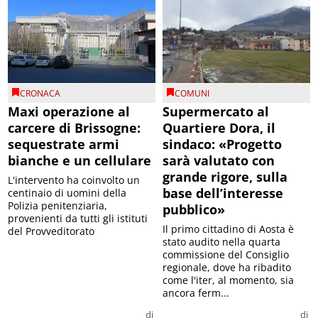
CRONACA
COMUNI
Maxi operazione al
Supermercato al
carcere di Brissogne:
Quartiere Dora, il
sequestrate armi
sindaco: «Progetto
bianche e un cellulare
sarà valutato con
grande rigore, sulla
L'intervento ha coinvolto un
base dell’interesse
centinaio di uomini della
Polizia penitenziaria,
pubblico»
provenienti da tutti gli istituti
Il primo cittadino di Aosta è
del Provveditorato
stato audito nella quarta
commissione del Consiglio
regionale, dove ha ribadito
come l'iter, al momento, sia
ancora ferm...
di
di