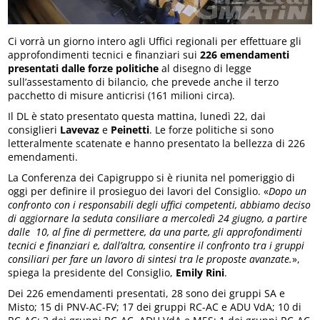
Ci vorrà un giorno intero agli Uffici regionali per effettuare gli
approfondimenti tecnici e finanziari sui
226 emendamenti
presentati dalle forze politiche
al disegno di legge
sull’assestamento di bilancio, che prevede anche il terzo
pacchetto di misure anticrisi (161 milioni circa).
Il DL è stato presentato questa mattina, lunedì 22, dai
consiglieri
Lavevaz
e
Peinetti
. Le forze politiche si sono
letteralmente scatenate e hanno presentato la bellezza di 226
emendamenti.
La Conferenza dei Capigruppo si è riunita nel pomeriggio di
oggi per definire il prosieguo dei lavori del Consiglio. «
Dopo
un
confronto con i responsabili degli uffici competenti, abbiamo deciso
di aggiornare la seduta consiliare a mercoledì 24 giugno, a partire
dalle 10, al fine di permettere, da una parte, gli approfondimenti
tecnici e finanziari e, dall’altra, consentire il confronto tra i gruppi
consiliari per fare un lavoro di sintesi tra le proposte avanzate.
»,
spiega la presidente del Consiglio,
Emily Rini
.
Dei 226 emendamenti presentati, 28 sono dei gruppi SA e
Misto; 15 di PNV-AC-FV; 17 dei gruppi RC-AC e ADU VdA; 10 di