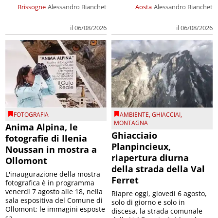
Brissogne
Alessandro Bianchet
Aosta
Alessandro Bianchet
il 06/08/2026
il 06/08/2026
FOTOGRAFIA
AMBIENTE
,
GHIACCIAI
,
MONTAGNA
Anima Alpina, le
Ghiacciaio
fotografie di Ilenia
Planpincieux,
Noussan in mostra a
riapertura diurna
Ollomont
della strada della Val
L'inaugurazione della mostra
Ferret
fotografica è in programma
venerdì 7 agosto alle 18, nella
Riapre oggi, giovedì 6 agosto,
sala espositiva del Comune di
solo di giorno e solo in
Ollomont; le immagini esposte
discesa, la strada comunale
sa...