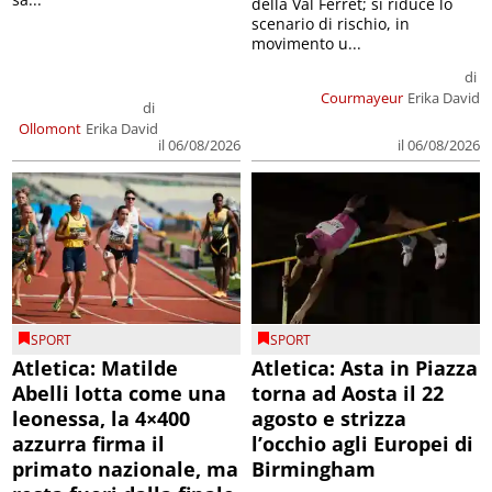
della Val Ferret; si riduce lo
scenario di rischio, in
movimento u...
di
Courmayeur
Erika David
di
Ollomont
Erika David
il 06/08/2026
il 06/08/2026
SPORT
SPORT
Atletica: Matilde
Atletica: Asta in Piazza
Abelli lotta come una
torna ad Aosta il 22
leonessa, la 4×400
agosto e strizza
azzurra firma il
l’occhio agli Europei di
primato nazionale, ma
Birmingham