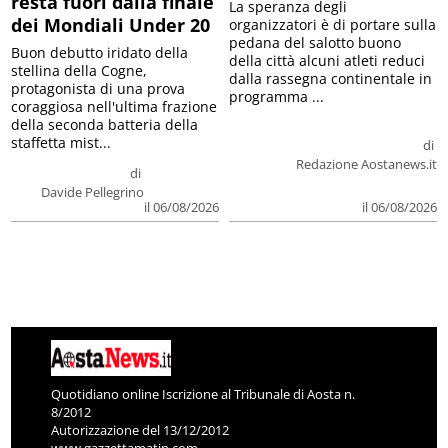
resta fuori dalla finale
La speranza degli
dei Mondiali Under 20
organizzatori è di portare sulla
pedana del salotto buono
Buon debutto iridato della
della città alcuni atleti reduci
stellina della Cogne,
dalla rassegna continentale in
protagonista di una prova
programma ...
coraggiosa nell'ultima frazione
della seconda batteria della
staffetta mist...
di
Redazione Aostanews.it
di
Davide Pellegrino
il 06/08/2026
il 06/08/2026
Quotidiano online Iscrizione al Tribunale di Aosta n.
8/2012
Autorizzazione del 13/12/2012