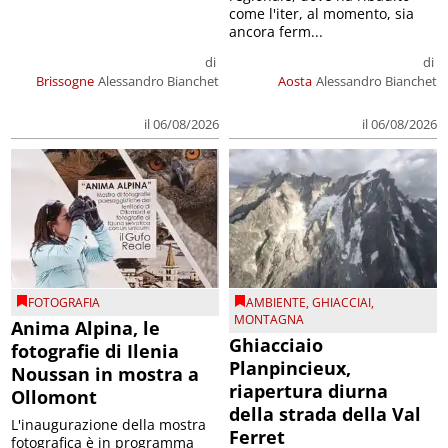
come l'iter, al momento, sia
ancora ferm...
di
di
Brissogne
Alessandro Bianchet
Aosta
Alessandro Bianchet
il 06/08/2026
il 06/08/2026
FOTOGRAFIA
AMBIENTE
,
GHIACCIAI
,
MONTAGNA
Anima Alpina, le
Ghiacciaio
fotografie di Ilenia
Planpincieux,
Noussan in mostra a
riapertura diurna
Ollomont
della strada della Val
L'inaugurazione della mostra
Ferret
fotografica è in programma