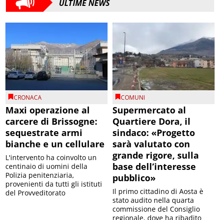
ULTIME NEWS
CRONACA
COMUNI
Maxi operazione al
Supermercato al
carcere di Brissogne:
Quartiere Dora, il
sequestrate armi
sindaco: «Progetto
bianche e un cellulare
sarà valutato con
grande rigore, sulla
L'intervento ha coinvolto un
base dell’interesse
centinaio di uomini della
Polizia penitenziaria,
pubblico»
provenienti da tutti gli istituti
Il primo cittadino di Aosta è
del Provveditorato
stato audito nella quarta
commissione del Consiglio
regionale, dove ha ribadito