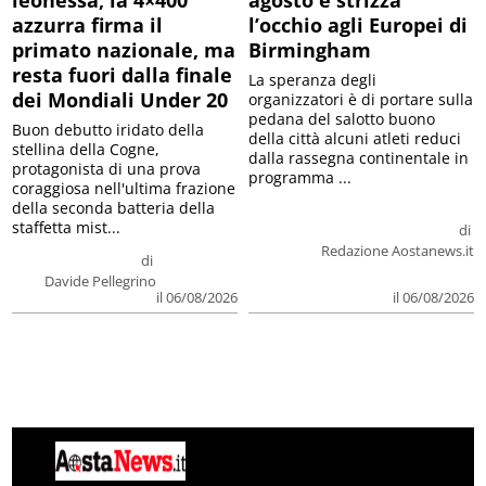
leonessa, la 4×400
agosto e strizza
azzurra firma il
l’occhio agli Europei di
primato nazionale, ma
Birmingham
resta fuori dalla finale
La speranza degli
dei Mondiali Under 20
organizzatori è di portare sulla
pedana del salotto buono
Buon debutto iridato della
della città alcuni atleti reduci
stellina della Cogne,
dalla rassegna continentale in
protagonista di una prova
programma ...
coraggiosa nell'ultima frazione
della seconda batteria della
staffetta mist...
di
Redazione Aostanews.it
di
Davide Pellegrino
il 06/08/2026
il 06/08/2026