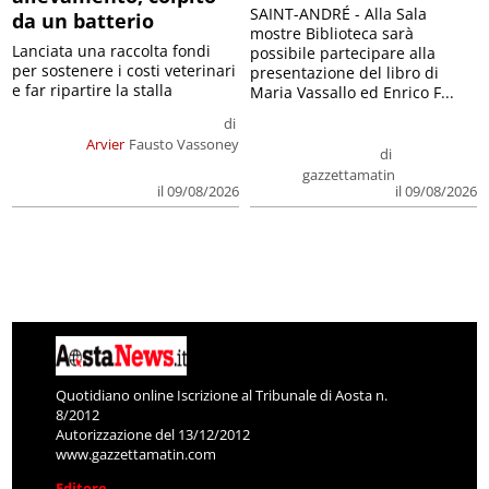
SAINT-ANDRÉ - Alla Sala
da un batterio
mostre Biblioteca sarà
Lanciata una raccolta fondi
possibile partecipare alla
per sostenere i costi veterinari
presentazione del libro di
e far ripartire la stalla
Maria Vassallo ed Enrico F...
di
Arvier
Fausto Vassoney
di
gazzettamatin
il 09/08/2026
il 09/08/2026
Quotidiano online Iscrizione al Tribunale di Aosta n.
8/2012
Autorizzazione del 13/12/2012
www.gazzettamatin.com
Editore