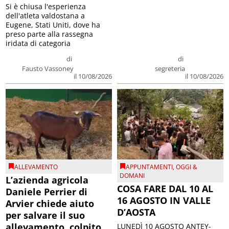
Si è chiusa l'esperienza
dell'atleta valdostana a
Eugene, Stati Uniti, dove ha
preso parte alla rassegna
iridata di categoria
di
di
Fausto Vassoney
segreteria
il 10/08/2026
il 10/08/2026
ALLEVAMENTO
APPUNTAMENTI
,
OGGI &
DOMANI
L’azienda agricola
COSA FARE DAL 10 AL
Daniele Perrier di
16 AGOSTO IN VALLE
Arvier chiede aiuto
D’AOSTA
per salvare il suo
allevamento, colpito
LUNEDÌ 10 AGOSTO ANTEY-