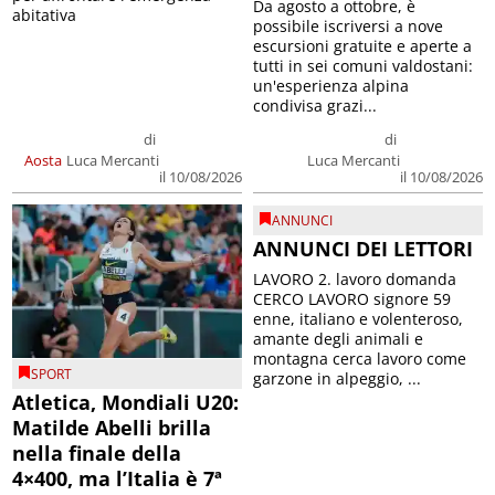
Da agosto a ottobre, è
abitativa
possibile iscriversi a nove
escursioni gratuite e aperte a
tutti in sei comuni valdostani:
un'esperienza alpina
condivisa grazi...
di
di
Aosta
Luca Mercanti
Luca Mercanti
il 10/08/2026
il 10/08/2026
ANNUNCI
ANNUNCI DEI LETTORI
LAVORO 2. lavoro domanda
CERCO LAVORO signore 59
enne, italiano e volenteroso,
amante degli animali e
montagna cerca lavoro come
SPORT
garzone in alpeggio, ...
Atletica, Mondiali U20:
Matilde Abelli brilla
nella finale della
4×400, ma l’Italia è 7ª