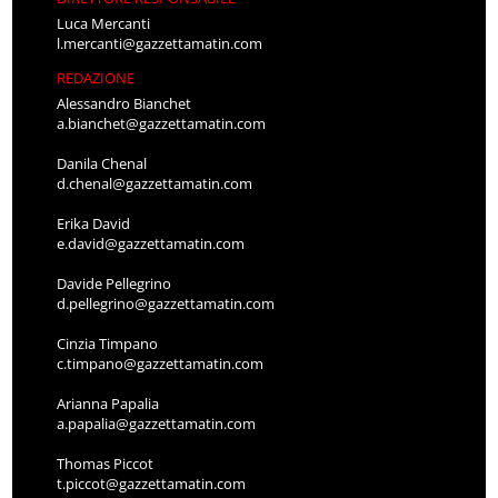
Luca Mercanti
l.mercanti@gazzettamatin.com
REDAZIONE
Alessandro Bianchet
a.bianchet@gazzettamatin.com
Danila Chenal
d.chenal@gazzettamatin.com
Erika David
e.david@gazzettamatin.com
Davide Pellegrino
d.pellegrino@gazzettamatin.com
Cinzia Timpano
c.timpano@gazzettamatin.com
Arianna Papalia
a.papalia@gazzettamatin.com
Thomas Piccot
t.piccot@gazzettamatin.com