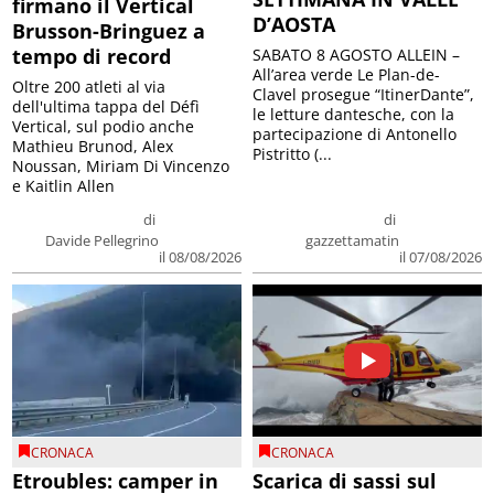
firmano il Vertical
D’AOSTA
Brusson-Bringuez a
tempo di record
SABATO 8 AGOSTO ALLEIN –
All’area verde Le Plan-de-
Oltre 200 atleti al via
Clavel prosegue “ItinerDante”,
dell'ultima tappa del Défì
le letture dantesche, con la
Vertical, sul podio anche
partecipazione di Antonello
Mathieu Brunod, Alex
Pistritto (...
Noussan, Miriam Di Vincenzo
e Kaitlin Allen
di
di
Davide Pellegrino
gazzettamatin
il 08/08/2026
il 07/08/2026
CRONACA
CRONACA
Etroubles: camper in
Scarica di sassi sul