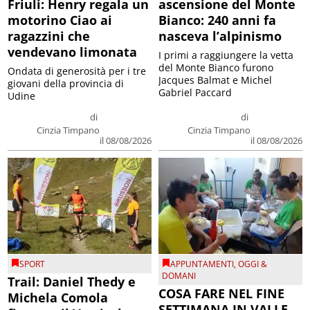
Friuli: Henry regala un
ascensione del Monte
motorino Ciao ai
Bianco: 240 anni fa
ragazzini che
nasceva l’alpinismo
vendevano limonata
I primi a raggiungere la vetta
del Monte Bianco furono
Ondata di generosità per i tre
Jacques Balmat e Michel
giovani della provincia di
Gabriel Paccard
Udine
di
di
Cinzia Timpano
Cinzia Timpano
il 08/08/2026
il 08/08/2026
SPORT
APPUNTAMENTI
,
OGGI &
DOMANI
Trail: Daniel Thedy e
COSA FARE NEL FINE
Michela Comola
SETTIMANA IN VALLE