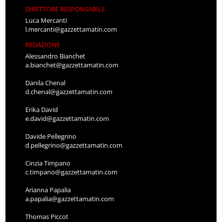
DIRETTORE RESPONSABILE
Luca Mercanti
l.mercanti@gazzettamatin.com
REDAZIONE
Alessandro Bianchet
a.bianchet@gazzettamatin.com
Danila Chenal
d.chenal@gazzettamatin.com
Erika David
e.david@gazzettamatin.com
Davide Pellegrino
d.pellegrino@gazzettamatin.com
Cinzia Timpano
c.timpano@gazzettamatin.com
Arianna Papalia
a.papalia@gazzettamatin.com
Thomas Piccot