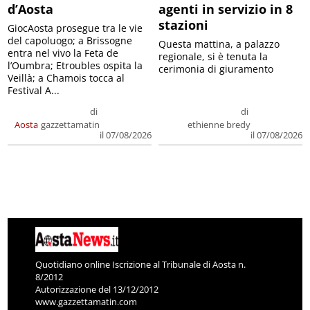
d’Aosta
agenti in servizio in 8
stazioni
GiocAosta prosegue tra le vie
del capoluogo; a Brissogne
Questa mattina, a palazzo
entra nel vivo la Feta de
regionale, si è tenuta la
l’Oumbra; Etroubles ospita la
cerimonia di giuramento
Veillà; a Chamois tocca al
Festival A...
di
di
Aosta
gazzettamatin
ethienne bredy
il 07/08/2026
il 07/08/2026
Quotidiano online Iscrizione al Tribunale di Aosta n.
8/2012
Autorizzazione del 13/12/2012
www.gazzettamatin.com