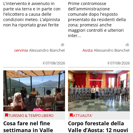
L'intervento è avvenuto in
Prime contromosse
parte via terra e in parte con
dell'amministrazione
l'elicottero a causa delle
comunale dopo l'esposto
condizioni meteo. L'alpinista
presentato da residenti della
non ha riportato gravi ferite
zona; promessi anche
maggiori controlli e ulteriori
inter...
di
di
cervinia
Alessandro Bianchet
Aosta
Alessandro Bianchet
il 07/08/2026
il 07/08/2026
TURISMO & TEMPO LIBERO
ATTUALITA'
Cosa fare nel fine
Corpo forestale della
settimana in Valle
Valle d’Aosta: 12 nuovi