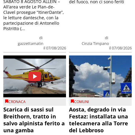
SABATO 8 AGOSTO ALLEIN –
del fuoco, non ci sono feriti
All’area verde Le Plan-de-
Clavel prosegue “ItinerDante”,
le letture dantesche, con la
partecipazione di Antonello
Pistritto (...
di
di
gazzettamatin
Cinzia Timpano
il 07/08/2026
il 07/08/2026
CRONACA
COMUNI
Scarica di sassi sul
Aosta, degrado in via
Breithorn, tratto in
Festaz: installata una
salvo alpinista ferito a
telecamera alla Torre
una gamba
del Lebbroso