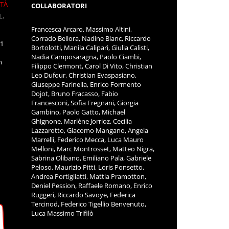
ITÀ
COLLABORATORI
L.
Francesca Arcaro, Massimo Altini,
Corrado Bellora, Nadine Blanc, Riccardo
11
Bortolotti, Manila Calipari, Giulia Calisti,
Nadia Camposaragna, Paolo Ciambi,
m
Filippo Clermont, Carol Di Vito, Christian
Leo Dufour, Christian Evaspasiano,
Giuseppe Farinella, Enrico Formento
Dojot, Bruno Fracasso, Fabio
Francesconi, Sofia Fregnani, Giorgia
Gambino, Paolo Gatto, Michael
Ghignone, Marlène Jorrioz, Cecilia
Lazzarotto, Giacomo Mangano, Angela
Marrelli, Federico Mecca, Luca Mauro
Melloni, Marc Montrosset, Matteo Nigra,
Sabrina Olibano, Emiliano Pala, Gabriele
Peloso, Maurizio Pitti, Loris Ponsetto,
Andrea Portigliatti, Mattia Pramotton,
Deniel Pession, Raffaele Romano, Enrico
Ruggeri, Riccardo Savoye, Federica
Tercinod, Federico Tigellio Benvenuto,
Luca Massimo Trifilò