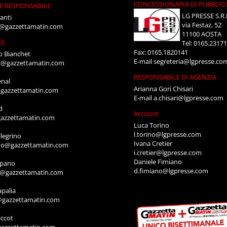
CONCESSIONARIA DI PUBBLIC
E RESPONSABILE
LG PRESSE S.R.
anti
via Festaz, 52
i@gazzettamatin.com
11100 AOSTA
NE
Tel: 0165.2317
Fax: 0165.1820141
o Bianchet
E-mail
segreteria@lgpresse.co
t@gazzettamatin.com
RESPONSABILE DI AGENZIA
enal
Arianna Gori Chisari
gazzettamatin.com
E-mail
a.chisari@lgpresse.com
d
Account
azzettamatin.com
Luca Torino
l.torino@lgpresse.com
legrino
Ivana Cretier
ino@gazzettamatin.com
i.cretier@lgpresse.com
Daniele Fimiano
mpano
d.fimiano@lgpresse.com
o@gazzettamatin.com
apalia
@gazzettamatin.com
ccot
gazzettamatin.com