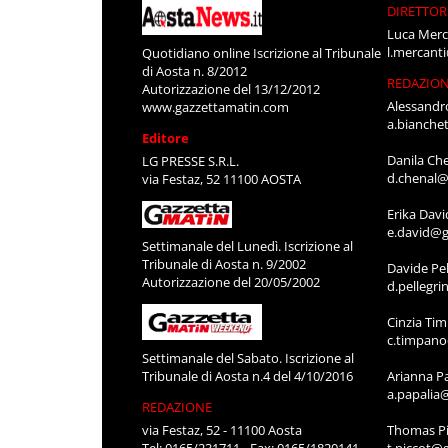
DIRETTOR
Luca Merc
l.mercant
Quotidiano online Iscrizione al Tribunale
di Aosta n. 8/2012
REDAZIO
Autorizzazione del 13/12/2012
Alessandr
www.gazzettamatin.com
a.bianche
Editore
Danila Ch
LG PRESSE S.R.L.
d.chenal@
via Festaz, 52 11100 AOSTA
Erika Davi
e.david@g
Settimanale del Lunedì. Iscrizione al
Tribunale di Aosta n. 9/2002
Davide Pel
Autorizzazione del 20/05/2002
d.pellegr
Cinzia Ti
c.timpan
Settimanale del Sabato. Iscrizione al
Tribunale di Aosta n.4 del 4/10/2016
Arianna P
a.papalia
REDAZIONE
via Festaz, 52 - 11100 Aosta
Thomas Pi
Tel: 0165/231711 - Fax: 0165/1820141
t.piccot@