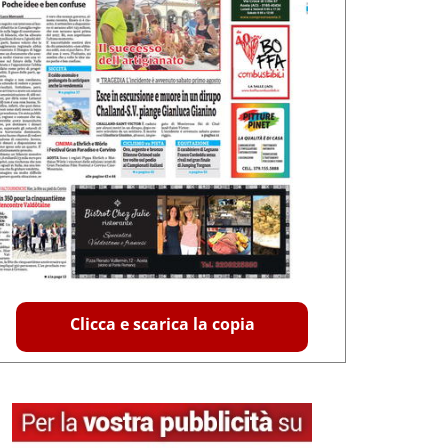
Clicca e scarica la copia