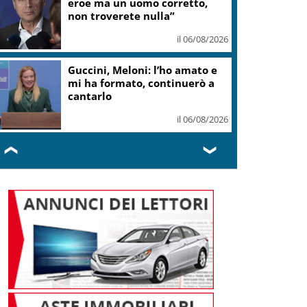
eroe ma un uomo corretto,
non troverete nulla”
il 06/08/2026
Guccini, Meloni: l’ho amato e
mi ha formato, continuerò a
cantarlo
il 06/08/2026
❮
❯