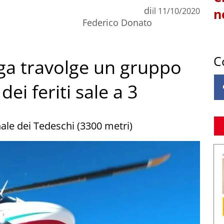
di
il
11/10/2020
n
Federico Donato
C
ga travolge un gruppo
dei feriti sale a 3
nale dei Tedeschi (3300 metri)