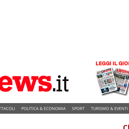
TTACOLI
POLITICA & ECONOMIA
SPORT
TURISMO & EVENTI
C