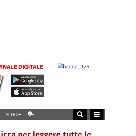
ALTRO
licca per leggere tutte le