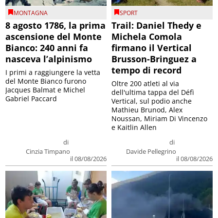
MONTAGNA
SPORT
8 agosto 1786, la prima
Trail: Daniel Thedy e
ascensione del Monte
Michela Comola
Bianco: 240 anni fa
firmano il Vertical
nasceva l’alpinismo
Brusson-Bringuez a
tempo di record
I primi a raggiungere la vetta
del Monte Bianco furono
Oltre 200 atleti al via
Jacques Balmat e Michel
dell'ultima tappa del Défì
Gabriel Paccard
Vertical, sul podio anche
Mathieu Brunod, Alex
Noussan, Miriam Di Vincenzo
e Kaitlin Allen
di
di
Cinzia Timpano
Davide Pellegrino
il 08/08/2026
il 08/08/2026