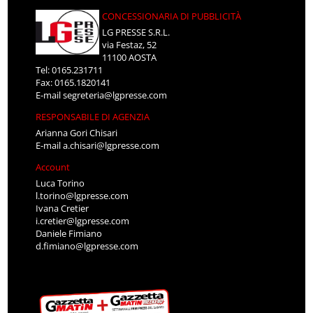
CONCESSIONARIA DI PUBBLICITÀ
LG PRESSE S.R.L.
via Festaz, 52
11100 AOSTA
Tel: 0165.231711
Fax: 0165.1820141
E-mail
segreteria@lgpresse.com
RESPONSABILE DI AGENZIA
Arianna Gori Chisari
E-mail
a.chisari@lgpresse.com
Account
Luca Torino
l.torino@lgpresse.com
Ivana Cretier
i.cretier@lgpresse.com
Daniele Fimiano
d.fimiano@lgpresse.com