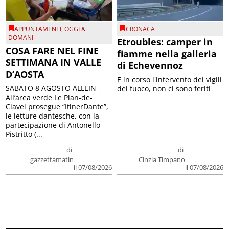
APPUNTAMENTI
,
OGGI &
CRONACA
DOMANI
Etroubles: camper in
COSA FARE NEL FINE
fiamme nella galleria
SETTIMANA IN VALLE
di Echevennoz
D’AOSTA
E in corso l'intervento dei vigili
SABATO 8 AGOSTO ALLEIN –
del fuoco, non ci sono feriti
All’area verde Le Plan-de-
Clavel prosegue “ItinerDante”,
le letture dantesche, con la
partecipazione di Antonello
Pistritto (...
di
di
gazzettamatin
Cinzia Timpano
il 07/08/2026
il 07/08/2026