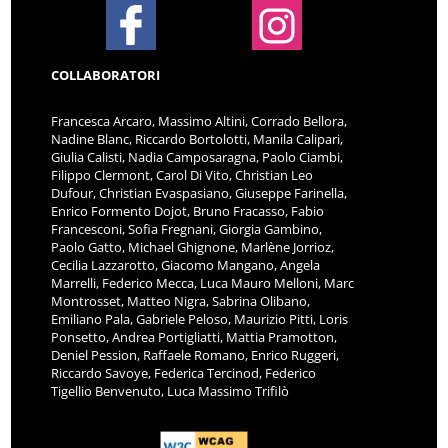
COLLABORATORI
Francesca Arcaro, Massimo Altini, Corrado Bellora,
Nadine Blanc, Riccardo Bortolotti, Manila Calipari,
Giulia Calisti, Nadia Camposaragna, Paolo Ciambi,
Filippo Clermont, Carol Di Vito, Christian Leo
Dufour, Christian Evaspasiano, Giuseppe Farinella,
Enrico Formento Dojot, Bruno Fracasso, Fabio
Francesconi, Sofia Fregnani, Giorgia Gambino,
Paolo Gatto, Michael Ghignone, Marlène Jorrioz,
Cecilia Lazzarotto, Giacomo Mangano, Angela
Marrelli, Federico Mecca, Luca Mauro Melloni, Marc
Montrosset, Matteo Nigra, Sabrina Olibano,
Emiliano Pala, Gabriele Peloso, Maurizio Pitti, Loris
Ponsetto, Andrea Portigliatti, Mattia Pramotton,
Deniel Pession, Raffaele Romano, Enrico Ruggeri,
Riccardo Savoye, Federica Tercinod, Federico
Tigellio Benvenuto, Luca Massimo Trifilò