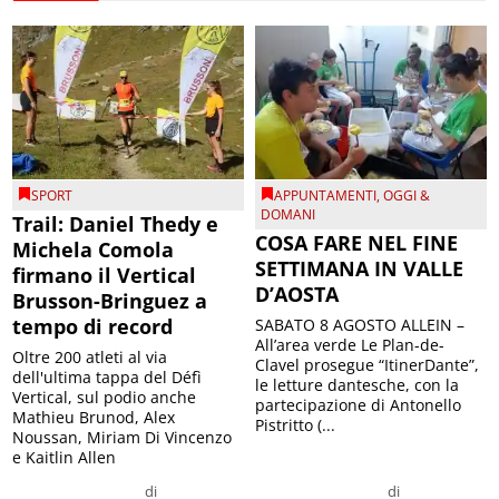
SPORT
APPUNTAMENTI
,
OGGI &
DOMANI
Trail: Daniel Thedy e
COSA FARE NEL FINE
Michela Comola
SETTIMANA IN VALLE
firmano il Vertical
D’AOSTA
Brusson-Bringuez a
tempo di record
SABATO 8 AGOSTO ALLEIN –
All’area verde Le Plan-de-
Oltre 200 atleti al via
Clavel prosegue “ItinerDante”,
dell'ultima tappa del Défì
le letture dantesche, con la
Vertical, sul podio anche
partecipazione di Antonello
Mathieu Brunod, Alex
Pistritto (...
Noussan, Miriam Di Vincenzo
e Kaitlin Allen
di
di