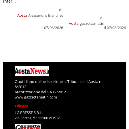
inter...
di
Aosta
Alessandro Bianchet
di
Aosta
gazzettamatin
il 07/08/2026
il 07/08/2026
Quotidiano online Iscrizione al Tribunale di Aosta n.
8/2012
Autorizzazione del 13/12/2012
www.gazzettamatin.com
Editore
LG PRESSE S.R.L.
via Festaz, 52 11100 AOSTA