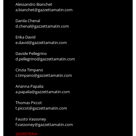
Alessandro Bianchet
a.bianchet@gazzettamatin.com
Danila Chenal
d.chenal@gazzettamatin.com
Erika David
e.david@gazzettamatin.com
Davide Pellegrino
d.pellegrino@gazzettamatin.com
Cinzia Timpano
c.timpano@gazzettamatin.com
Arianna Papalia
a.papalia@gazzettamatin.com
Thomas Piccot
t.piccot@gazzettamatin.com
Fausto Vassoney
f.vassoney@gazzettamatin.com
SEGRETERIA