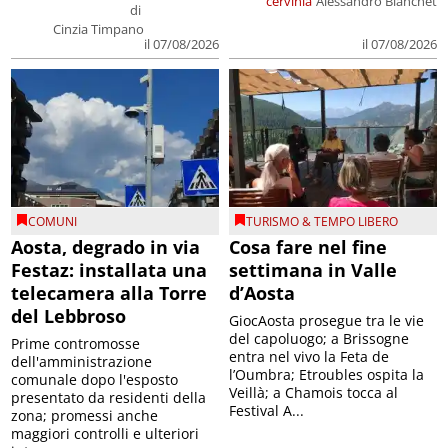
cervinia
Alessandro Bianchet
di
Cinzia Timpano
il 07/08/2026
il 07/08/2026
COMUNI
TURISMO & TEMPO LIBERO
Aosta, degrado in via
Cosa fare nel fine
Festaz: installata una
settimana in Valle
telecamera alla Torre
d’Aosta
del Lebbroso
GiocAosta prosegue tra le vie
del capoluogo; a Brissogne
Prime contromosse
entra nel vivo la Feta de
dell'amministrazione
l’Oumbra; Etroubles ospita la
comunale dopo l'esposto
Veillà; a Chamois tocca al
presentato da residenti della
Festival A...
zona; promessi anche
maggiori controlli e ulteriori