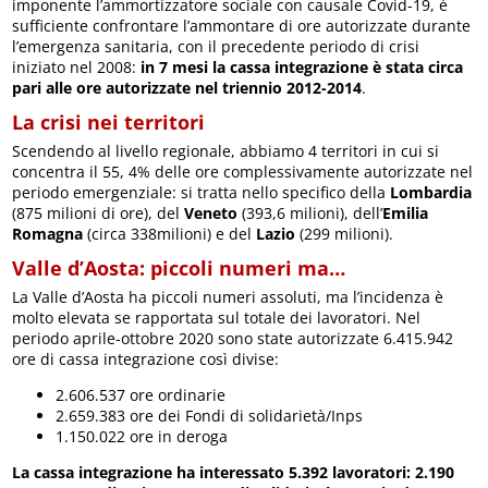
imponente l’ammortizzatore sociale con causale Covid-19, è
sufficiente confrontare l’ammontare di ore autorizzate durante
l’emergenza sanitaria, con il precedente periodo di crisi
iniziato nel 2008:
in 7 mesi la cassa integrazione è stata circa
pari alle ore autorizzate nel triennio 2012-2014
.
La crisi nei territori
Scendendo al livello regionale, abbiamo 4 territori in cui si
concentra il 55, 4% delle ore complessivamente autorizzate nel
periodo emergenziale: si tratta nello specifico della
Lombardia
(875 milioni di ore), del
Veneto
(393,6 milioni), dell’
Emilia
Romagna
(circa 338milioni) e del
Lazio
(299 milioni).
Valle d’Aosta: piccoli numeri ma…
La Valle d’Aosta ha piccoli numeri assoluti, ma l’incidenza è
molto elevata se rapportata sul totale dei lavoratori. Nel
periodo aprile-ottobre 2020 sono state autorizzate 6.415.942
ore di cassa integrazione così divise:
2.606.537 ore ordinarie
2.659.383 ore dei Fondi di solidarietà/Inps
1.150.022 ore in deroga
La cassa integrazione ha interessato 5.392 lavoratori: 2.190