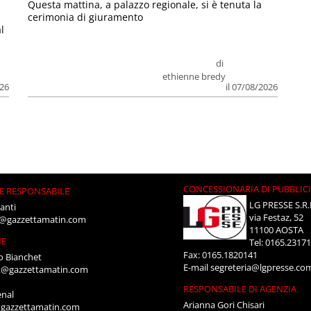
Questa mattina, a palazzo regionale, si è tenuta la
cerimonia di giuramento
l
di
ethienne bredy
026
il 07/08/2026
CONCESSIONARIA DI PUBBLIC
E RESPONSABILE
LG PRESSE S.R.
anti
via Festaz, 52
i@gazzettamatin.com
11100 AOSTA
NE
Tel: 0165.2317
Fax: 0165.1820141
o Bianchet
E-mail
segreteria@lgpresse.co
t@gazzettamatin.com
RESPONSABILE DI AGENZIA
enal
Arianna Gori Chisari
gazzettamatin.com