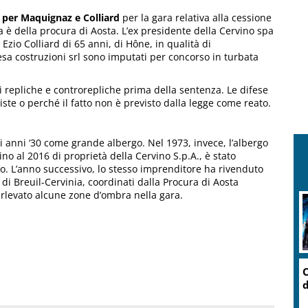
 per Maquignaz e Colliard
per la gara relativa alla cessione
ta è della procura di Aosta. L’ex presidente della Cervino spa
zio Colliard di 65 anni, di Hône, in qualità di
sa costruzioni srl sono imputati per concorso in turbata
li repliche e controrepliche prima della sentenza. Le difese
iste o perché il fatto non è previsto dalla legge come reato.
li anni ‘30 come grande albergo. Nel 1973, invece, l’albergo
no al 2016 di proprietà della Cervino S.p.A., è stato
uro. L’anno successivo, lo stesso imprenditore ha rivenduto
i di Breuil-Cervinia, coordinati dalla Procura di Aosta
rlevato alcune zone d’ombra nella gara.
O
d