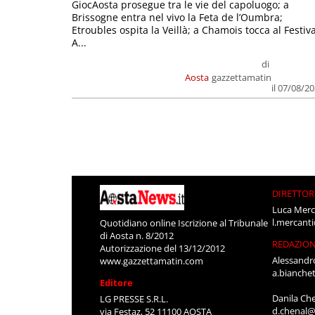
GiocAosta prosegue tra le vie del capoluogo; a
Brissogne entra nel vivo la Feta de l’Oumbra;
Etroubles ospita la Veillà; a Chamois tocca al Festiva
A...
di
Aosta
gazzettamatin
il 07/08/2
DIRETTOR
Luca Merc
l.mercant
Quotidiano online Iscrizione al Tribunale
di Aosta n. 8/2012
REDAZIO
Autorizzazione del 13/12/2012
Alessandr
www.gazzettamatin.com
a.bianche
Editore
Danila Ch
LG PRESSE S.R.L.
d.chenal@
via Festaz, 52 11100 AOSTA