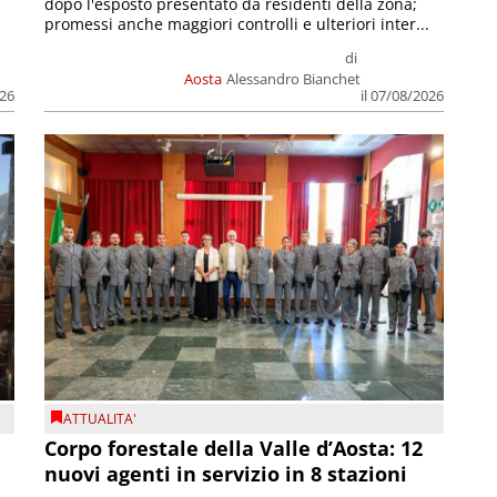
dopo l'esposto presentato da residenti della zona;
promessi anche maggiori controlli e ulteriori inter...
di
Aosta
Alessandro Bianchet
026
il 07/08/2026
ATTUALITA'
Corpo forestale della Valle d’Aosta: 12
nuovi agenti in servizio in 8 stazioni