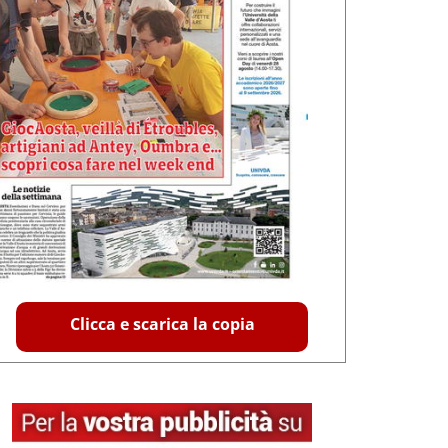
Clicca e scarica la copia