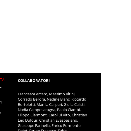
ITÀ
COLLABORATORI
L.
Francesca Arcaro, Massimo Altini,
Corrado Bellora, Nadine Blanc, Riccardo
11
Bortolotti, Manila Calipari, Giulia Calisti,
Nadia Camposaragna, Paolo Ciambi,
m
Filippo Clermont, Carol Di Vito, Christian
Leo Dufour, Christian Evaspasiano,
Giuseppe Farinella, Enrico Formento
Dojot, Bruno Fracasso, Fabio