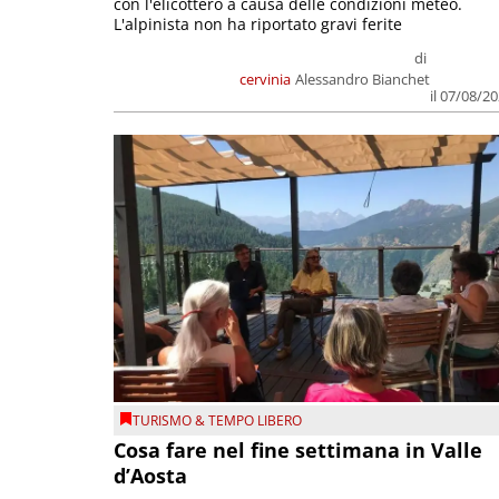
con l'elicottero a causa delle condizioni meteo.
L'alpinista non ha riportato gravi ferite
di
cervinia
Alessandro Bianchet
il 07/08/2
TURISMO & TEMPO LIBERO
Cosa fare nel fine settimana in Valle
d’Aosta