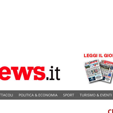
TTACOLI
POLITICA & ECONOMIA
SPORT
TURISMO & EVENTI
C