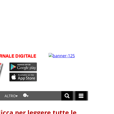
ALTRO
licca per leggere tutte le