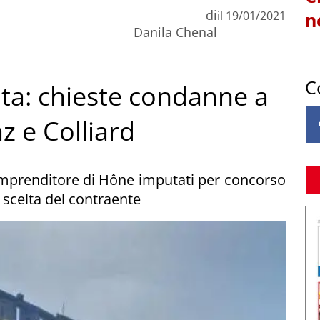
di
il
19/01/2021
n
Danila Chenal
C
ta: chieste condanne a
 e Colliard
'imprenditore di Hône imputati per concorso
 scelta del contraente