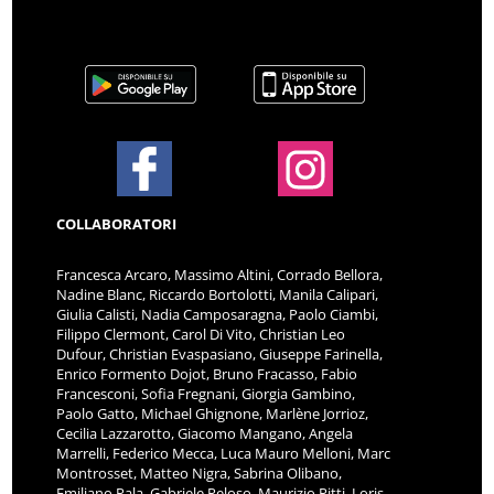
COLLABORATORI
Francesca Arcaro, Massimo Altini, Corrado Bellora,
Nadine Blanc, Riccardo Bortolotti, Manila Calipari,
Giulia Calisti, Nadia Camposaragna, Paolo Ciambi,
Filippo Clermont, Carol Di Vito, Christian Leo
Dufour, Christian Evaspasiano, Giuseppe Farinella,
Enrico Formento Dojot, Bruno Fracasso, Fabio
Francesconi, Sofia Fregnani, Giorgia Gambino,
Paolo Gatto, Michael Ghignone, Marlène Jorrioz,
Cecilia Lazzarotto, Giacomo Mangano, Angela
Marrelli, Federico Mecca, Luca Mauro Melloni, Marc
Montrosset, Matteo Nigra, Sabrina Olibano,
Emiliano Pala, Gabriele Peloso, Maurizio Pitti, Loris