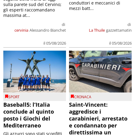
conduttori e meccanici di
sulla parete sud del Cervino;
mezzi batt...
gli esperti raccomandano
massima at...
di
di
cervinia
Alessandro Bianchet
La Thuile
gazzettamatin
il 05/08/2026
il 05/08/2026
SPORT
CRONACA
Baseball5: l’Italia
Saint-Vincent:
conclude al quinto
aggredisce i
posto i Giochi del
carabinieri, arrestato
Mediterraneo
e condannato per
direttissima un
Gli azzurri sono stati sconfitti