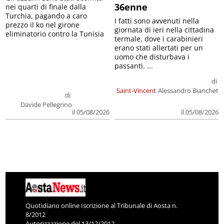
36enne
nei quarti di finale dalla
Turchia, pagando a caro
I fatti sono avvenuti nella
prezzo il ko nel girone
giornata di ieri nella cittadina
eliminatorio contro la Tunisia
termale, dove i carabinieri
erano stati allertati per un
uomo che disturbava i
passanti. ...
di
Saint-Vincent
Alessandro Bianchet
di
Davide Pellegrino
il 05/08/2026
il 05/08/2026
Quotidiano online Iscrizione al Tribunale di Aosta n.
8/2012
Autorizzazione del 13/12/2012