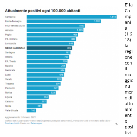
E’ la
Ca
mp
ani
a
(1.6
18)
la
regi
one
con
il
ma
ggio
nu
mer
o di
attu
alm
ent
e
posi
tivi