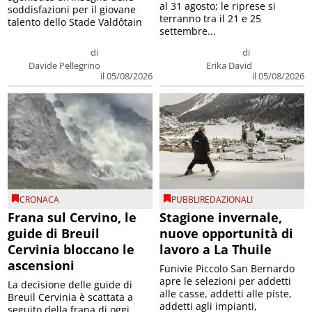
al 31 agosto; le riprese si
soddisfazioni per il giovane
terranno tra il 21 e 25
talento dello Stade Valdôtain
settembre...
di
di
Davide Pellegrino
Erika David
il 05/08/2026
il 05/08/2026
CRONACA
PUBBLIREDAZIONALI
Frana sul Cervino, le
Stagione invernale,
guide di Breuil
nuove opportunità di
Cervinia bloccano le
lavoro a La Thuile
ascensioni
Funivie Piccolo San Bernardo
apre le selezioni per addetti
La decisione delle guide di
alle casse, addetti alle piste,
Breuil Cervinia è scattata a
addetti agli impianti,
seguito della frana di oggi