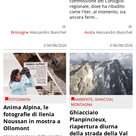
commissione del Consiglio
regionale, dove ha ribadito
come l'iter, al momento, sia
ancora ferm...
di
di
Brissogne
Alessandro Bianchet
Aosta
Alessandro Bianchet
il 06/08/2026
il 06/08/2026
FOTOGRAFIA
AMBIENTE
,
GHIACCIAI
,
MONTAGNA
Anima Alpina, le
Ghiacciaio
fotografie di Ilenia
Planpincieux,
Noussan in mostra a
riapertura diurna
Ollomont
della strada della Val