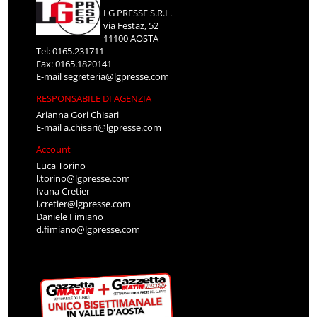
LG PRESSE S.R.L.
via Festaz, 52
11100 AOSTA
Tel: 0165.231711
Fax: 0165.1820141
E-mail
segreteria@lgpresse.com
RESPONSABILE DI AGENZIA
Arianna Gori Chisari
E-mail
a.chisari@lgpresse.com
Account
Luca Torino
l.torino@lgpresse.com
Ivana Cretier
i.cretier@lgpresse.com
Daniele Fimiano
d.fimiano@lgpresse.com