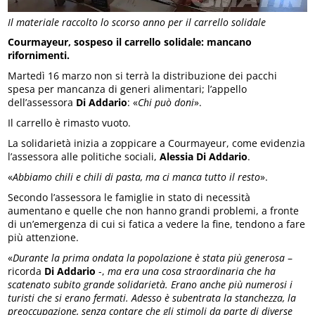
Il materiale raccolto lo scorso anno per il carrello solidale
Courmayeur, sospeso il carrello solidale: mancano
rifornimenti.
Martedì 16 marzo non si terrà la distribuzione dei pacchi
spesa per mancanza di generi alimentari; l’appello
dell’assessora
Di Addario
: «
Chi può doni
».
Il carrello è rimasto vuoto.
La solidarietà inizia a zoppicare a Courmayeur, come evidenzia
l’assessora alle politiche sociali,
Alessia Di Addario
.
«
Abbiamo chili e chili di pasta, ma ci manca tutto il resto
».
Secondo l’assessora le famiglie in stato di necessità
aumentano e quelle che non hanno grandi problemi, a fronte
di un’emergenza di cui si fatica a vedere la fine, tendono a fare
più attenzione.
«
Durante la prima ondata la popolazione è stata più generosa
–
ricorda
Di Addario
-,
ma era una cosa straordinaria che ha
scatenato subito grande solidarietà. Erano anche più numerosi i
turisti che si erano fermati. Adesso è subentrata la stanchezza, la
preoccupazione, senza contare che gli stimoli da parte di diverse