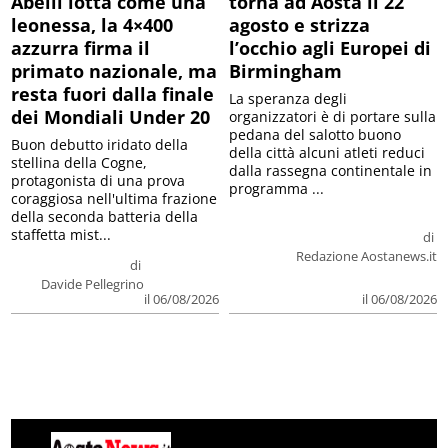
Abelli lotta come una
torna ad Aosta il 22
leonessa, la 4×400
agosto e strizza
azzurra firma il
l’occhio agli Europei di
primato nazionale, ma
Birmingham
resta fuori dalla finale
La speranza degli
dei Mondiali Under 20
organizzatori è di portare sulla
pedana del salotto buono
Buon debutto iridato della
della città alcuni atleti reduci
stellina della Cogne,
dalla rassegna continentale in
protagonista di una prova
programma ...
coraggiosa nell'ultima frazione
della seconda batteria della
staffetta mist...
di
Redazione Aostanews.it
di
Davide Pellegrino
il 06/08/2026
il 06/08/2026