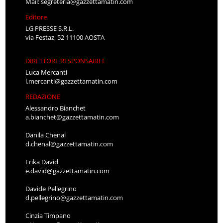
Mail:
segreteria@gazzettamatin.com
Editore
LG PRESSE S.R.L.
via Festaz, 52 11100 AOSTA
DIRETTORE RESPONSABILE
Luca Mercanti
l.mercanti@gazzettamatin.com
REDAZIONE
Alessandro Bianchet
a.bianchet@gazzettamatin.com
Danila Chenal
d.chenal@gazzettamatin.com
Erika David
e.david@gazzettamatin.com
Davide Pellegrino
d.pellegrino@gazzettamatin.com
Cinzia Timpano