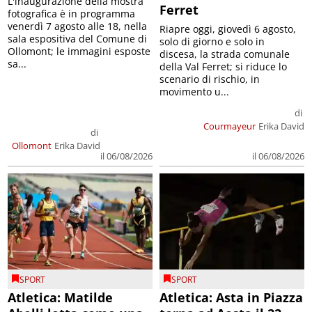
L'inaugurazione della mostra
Ferret
fotografica è in programma
venerdì 7 agosto alle 18, nella
Riapre oggi, giovedì 6 agosto,
sala espositiva del Comune di
solo di giorno e solo in
Ollomont; le immagini esposte
discesa, la strada comunale
sa...
della Val Ferret; si riduce lo
scenario di rischio, in
movimento u...
di
Courmayeur
Erika David
di
Ollomont
Erika David
il 06/08/2026
il 06/08/2026
SPORT
SPORT
Atletica: Matilde
Atletica: Asta in Piazza