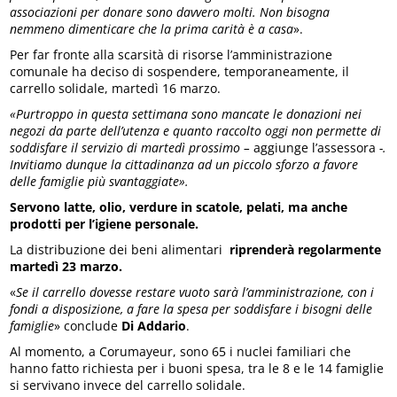
associazioni per donare sono davvero molti. Non bisogna
nemmeno dimenticare che la prima carità è a casa
».
Per far fronte alla scarsità di risorse l’amministrazione
comunale ha deciso di sospendere, temporaneamente, il
carrello solidale, martedì 16 marzo.
«Purtroppo in questa settimana sono mancate le donazioni nei
negozi da parte dell’utenza e quanto raccolto oggi non permette di
soddisfare il servizio di martedì prossimo –
aggiunge l’assessora
-.
Invitiamo dunque la cittadinanza ad un piccolo sforzo a favore
delle famiglie più svantaggiate».
Servono latte, olio, verdure in scatole, pelati, ma anche
prodotti per l’igiene personale.
La distribuzione dei beni alimentari
riprenderà regolarmente
martedì 23 marzo.
«
Se il carrello dovesse restare vuoto sarà l’amministrazione, con i
fondi a disposizione, a fare la spesa per soddisfare i bisogni delle
famiglie
» conclude
Di Addario
.
Al momento, a Corumayeur, sono 65 i nuclei familiari che
hanno fatto richiesta per i buoni spesa, tra le 8 e le 14 famiglie
si servivano invece del carrello solidale.