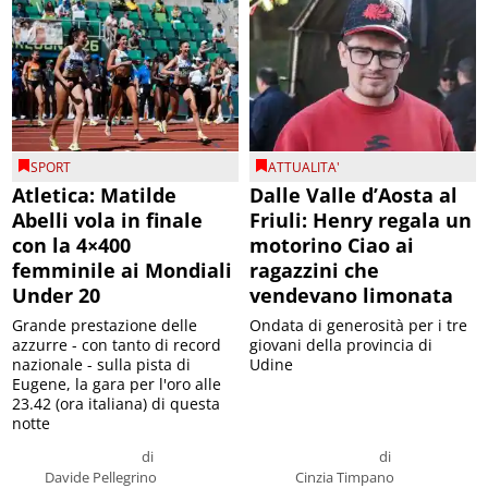
SPORT
ATTUALITA'
Atletica: Matilde
Dalle Valle d’Aosta al
Abelli vola in finale
Friuli: Henry regala un
con la 4×400
motorino Ciao ai
femminile ai Mondiali
ragazzini che
Under 20
vendevano limonata
Grande prestazione delle
Ondata di generosità per i tre
azzurre - con tanto di record
giovani della provincia di
nazionale - sulla pista di
Udine
Eugene, la gara per l'oro alle
23.42 (ora italiana) di questa
notte
di
di
Davide Pellegrino
Cinzia Timpano