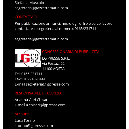
Stefania Muscolo
segreteria@gazzettamatin.com
CONTATTACI
Per pubblicazione annunci, necrologi, offro e cerco lavoro,
contattare la segreteria al numero: 0165/231711
segreteria@gazzettamatin.com
CONCESSIONARIA DI PUBBLICITÀ
LG PRESSE S.R.L.
via Festaz, 52
11100 AOSTA
Tel: 0165.231711
Fax: 0165.1820141
E-mail
segreteria@lgpresse.com
RESPONSABILE DI AGENZIA
Arianna Gori Chisari
E-mail
a.chisari@lgpresse.com
Account
Luca Torino
l.torino@lgpresse.com