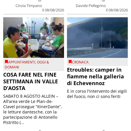
di
di
Cinzia Timpano
Davide Pellegrino
il 08/08/2026
il 08/08/2026
APPUNTAMENTI
,
OGGI &
CRONACA
DOMANI
Etroubles: camper in
COSA FARE NEL FINE
fiamme nella galleria
SETTIMANA IN VALLE
di Echevennoz
D’AOSTA
E in corso l'intervento dei vigili
SABATO 8 AGOSTO ALLEIN –
del fuoco, non ci sono feriti
All’area verde Le Plan-de-
Clavel prosegue “ItinerDante”,
le letture dantesche, con la
partecipazione di Antonello
Pistritto (...