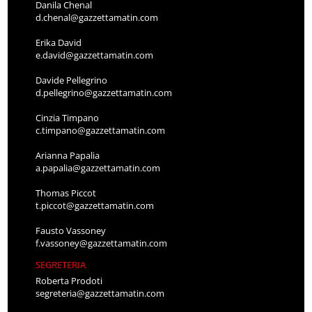
Danila Chenal
d.chenal@gazzettamatin.com
Erika David
e.david@gazzettamatin.com
Davide Pellegrino
d.pellegrino@gazzettamatin.com
Cinzia Timpano
c.timpano@gazzettamatin.com
Arianna Papalia
a.papalia@gazzettamatin.com
Thomas Piccot
t.piccot@gazzettamatin.com
Fausto Vassoney
f.vassoney@gazzettamatin.com
SEGRETERIA
Roberta Prodoti
segreteria@gazzettamatin.com