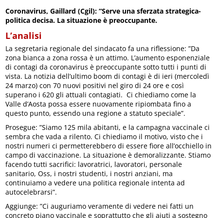
Coronavirus, Gaillard (Cgil): “Serve una sferzata strategica-
politica decisa. La situazione è preoccupante.
L’analisi
La segretaria regionale del sindacato fa una riflessione: ”Da
zona bianca a zona rossa è un attimo. L’aumento esponenziale
di contagi da coronavirus è preoccupante sotto tutti i punti di
vista. La notizia dell’ultimo boom di contagi è di ieri (mercoledì
24 marzo) con 70 nuovi positivi nel giro di 24 ore e così
superano i 620 gli attuali contagiati. Ci chiediamo come la
Valle d’Aosta possa essere nuovamente ripiombata fino a
questo punto, essendo una regione a statuto speciale”.
Prosegue: ”Siamo 125 mila abitanti, e la campagna vaccinale ci
sembra che vada a rilento. Ci chiediamo il motivo, visto che i
nostri numeri ci permetterebbero di essere fiore all’occhiello in
campo di vaccinazione. La situazione è demoralizzante. Stiamo
facendo tutti sacrifici: lavoratrici, lavoratori, personale
sanitario, Oss, i nostri studenti, i nostri anziani, ma
continuiamo a vedere una politica regionale intenta ad
autocelebrarsi”.
Aggiunge: ”Ci auguriamo veramente di vedere nei fatti un
concreto piano vaccinale e soprattutto che gli aiuti a sostegno