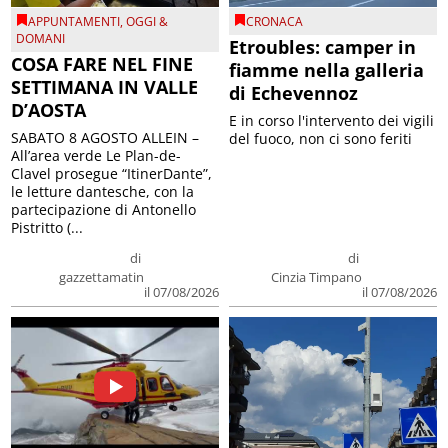
APPUNTAMENTI
,
OGGI &
CRONACA
DOMANI
Etroubles: camper in
COSA FARE NEL FINE
fiamme nella galleria
SETTIMANA IN VALLE
di Echevennoz
D’AOSTA
E in corso l'intervento dei vigili
SABATO 8 AGOSTO ALLEIN –
del fuoco, non ci sono feriti
All’area verde Le Plan-de-
Clavel prosegue “ItinerDante”,
le letture dantesche, con la
partecipazione di Antonello
Pistritto (...
di
di
gazzettamatin
Cinzia Timpano
il 07/08/2026
il 07/08/2026