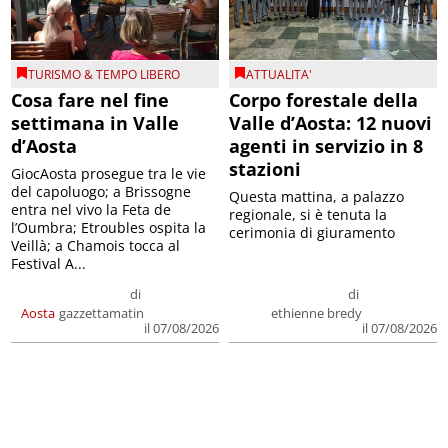
TURISMO & TEMPO LIBERO
ATTUALITA'
Cosa fare nel fine
Corpo forestale della
settimana in Valle
Valle d’Aosta: 12 nuovi
d’Aosta
agenti in servizio in 8
stazioni
GiocAosta prosegue tra le vie
del capoluogo; a Brissogne
Questa mattina, a palazzo
entra nel vivo la Feta de
regionale, si è tenuta la
l’Oumbra; Etroubles ospita la
cerimonia di giuramento
Veillà; a Chamois tocca al
Festival A...
di
di
Aosta
gazzettamatin
ethienne bredy
il 07/08/2026
il 07/08/2026