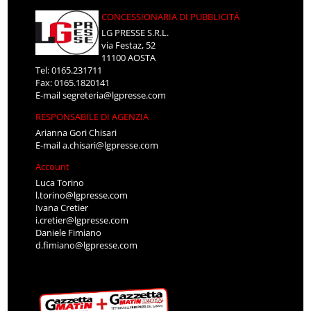
CONCESSIONARIA DI PUBBLICITÀ
LG PRESSE S.R.L.
via Festaz, 52
11100 AOSTA
Tel: 0165.231711
Fax: 0165.1820141
E-mail
segreteria@lgpresse.com
RESPONSABILE DI AGENZIA
Arianna Gori Chisari
E-mail
a.chisari@lgpresse.com
Account
Luca Torino
l.torino@lgpresse.com
Ivana Cretier
i.cretier@lgpresse.com
Daniele Fimiano
d.fimiano@lgpresse.com