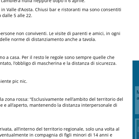
 cambierà nulla neppure dopo il 6 aprile.
in Valle d’Aosta. Chiusi bar e ristoranti ma sono consentiti
 dalle 5 alle 22.
rsone non conviventi. Le visite di parenti e amici, in ogni
 delle norme di distanziamento anche a tavola.
ino a casa. Per il resto le regole sono sempre quelle che
tato, l’obbligo di mascherina e la distanza di sicurezza.
iente pic nic.
M
a
lla zona rossa: “Esclusivamente nell’ambito del territorio del
le e all’aperto, mantenendo la distanza interpersonale di
vata, all’interno del territorio regionale, solo una volta al
eventualmente in compagnia di figli minori di 14 anni e