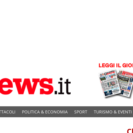
TTACOLI
POLITICA & ECONOMIA
SPORT
TURISMO & EVENTI
C