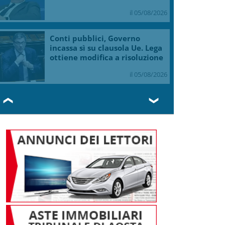
il 05/08/2026
Conti pubblici, Governo
incassa sì su clausola Ue. Lega
ottiene modifica a risoluzione
il 05/08/2026
❮
❯