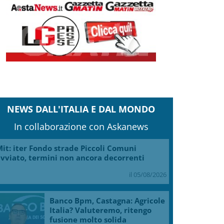
NEWS DALL'ITALIA E DAL MONDO
In collaborazione con Askanews
it: iter Fondo strade Piccoli Comuni
vviato, termini non ancora decorrenti
il 05/08/2026
Banco Bpm, Castagna: Agricole
Italia? Valuteremo, ritengo
fusione molto solida