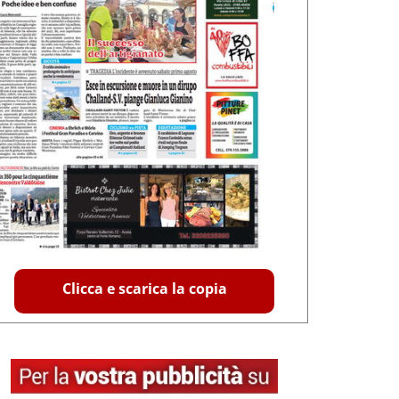
Clicca e scarica la copia