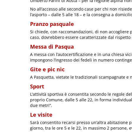
Umberto Parini di Aosta – per la regione alpina non
No all’accesso alle secondo case per chi non risiede 
l’asporto – dalle 5 alle 18 – e la consegna a domicilio
Pranzo pasquale
Si chiede, con raccomandazioni, di non accogliere pe
caso, dovrebbero essere caratterizzate dal rispetto
Messa di Pasqua
A messa con l’autocertificazione e in una chiesa vic
impongono l’ingresso dei fedeli in numero contingen
Gite e pic nic
A Pasquetta, vietate le tradizionali scampagnate e n
Sport
L’attività sportiva è consentita secondo le regole de
proprio Comune, dalle 5 alle 22, in forma individua
due metri”.
Le visite
Sarà consentito recarsi presso un’altra abitazione pri
giorno, tra le ore 5 e le 22, in massimo 2 persone, 