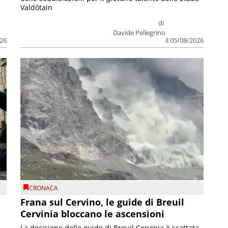
Valdôtain
di
Davide Pellegrino
026
il 05/08/2026
CRONACA
Frana sul Cervino, le guide di Breuil
Cervinia bloccano le ascensioni
La decisione delle guide di Breuil Cervinia è scattata