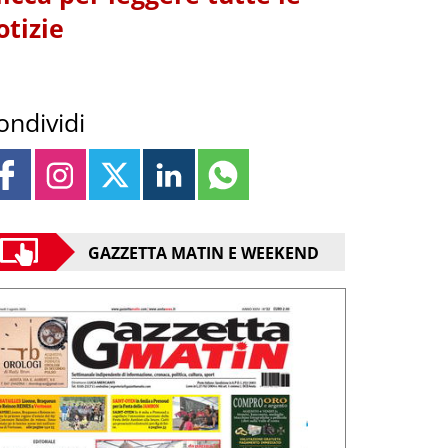
otizie
ondividi
GAZZETTA MATIN E WEEKEND