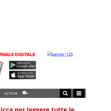
ALTRO
licca per leggere tutte le