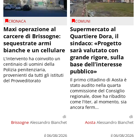
CRONACA
COMUNI
Maxi operazione al
Supermercato al
carcere di Brissogne:
Quartiere Dora, il
sequestrate armi
sindaco: «Progetto
bianche e un cellulare
sarà valutato con
grande rigore, sulla
L'intervento ha coinvolto un
base dell’interesse
centinaio di uomini della
Polizia penitenziaria,
pubblico»
provenienti da tutti gli istituti
Il primo cittadino di Aosta è
del Provveditorato
stato audito nella quarta
commissione del Consiglio
regionale, dove ha ribadito
come l'iter, al momento, sia
ancora ferm...
di
di
Brissogne
Alessandro Bianchet
Aosta
Alessandro Bianchet
il 06/08/2026
il 06/08/2026