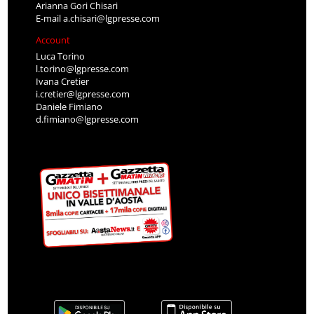
Arianna Gori Chisari
E-mail
a.chisari@lgpresse.com
Account
Luca Torino
l.torino@lgpresse.com
Ivana Cretier
i.cretier@lgpresse.com
Daniele Fimiano
d.fimiano@lgpresse.com