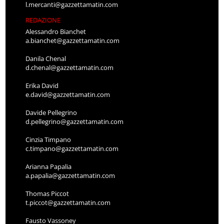
l.mercanti@gazzettamatin.com
REDAZIONE
Alessandro Bianchet
a.bianchet@gazzettamatin.com
Danila Chenal
d.chenal@gazzettamatin.com
Erika David
e.david@gazzettamatin.com
Davide Pellegrino
d.pellegrino@gazzettamatin.com
Cinzia Timpano
c.timpano@gazzettamatin.com
Arianna Papalia
a.papalia@gazzettamatin.com
Thomas Piccot
t.piccot@gazzettamatin.com
Fausto Vassoney