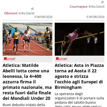
di
Courmayeur
Erika David
di
Ollomont
Erika David
il 06/08/2026
il 06/08/2026
SPORT
SPORT
Atletica: Matilde
Atletica: Asta in Piazza
Abelli lotta come una
torna ad Aosta il 22
leonessa, la 4×400
agosto e strizza
azzurra firma il
l’occhio agli Europei di
primato nazionale, ma
Birmingham
resta fuori dalla finale
La speranza degli
dei Mondiali Under 20
organizzatori è di portare sulla
pedana del salotto buono
Buon debutto iridato della
della città alcuni atleti reduci