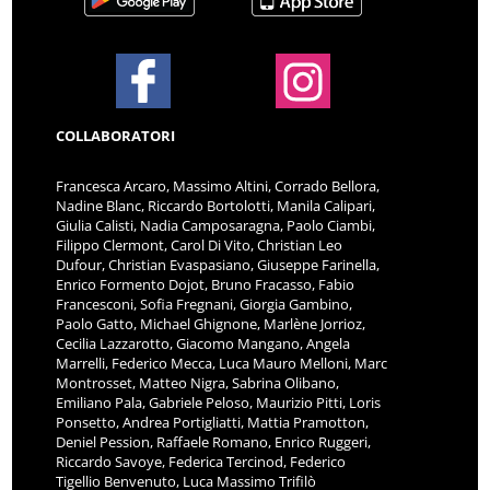
COLLABORATORI
Francesca Arcaro, Massimo Altini, Corrado Bellora,
Nadine Blanc, Riccardo Bortolotti, Manila Calipari,
Giulia Calisti, Nadia Camposaragna, Paolo Ciambi,
Filippo Clermont, Carol Di Vito, Christian Leo
Dufour, Christian Evaspasiano, Giuseppe Farinella,
Enrico Formento Dojot, Bruno Fracasso, Fabio
Francesconi, Sofia Fregnani, Giorgia Gambino,
Paolo Gatto, Michael Ghignone, Marlène Jorrioz,
Cecilia Lazzarotto, Giacomo Mangano, Angela
Marrelli, Federico Mecca, Luca Mauro Melloni, Marc
Montrosset, Matteo Nigra, Sabrina Olibano,
Emiliano Pala, Gabriele Peloso, Maurizio Pitti, Loris
Ponsetto, Andrea Portigliatti, Mattia Pramotton,
Deniel Pession, Raffaele Romano, Enrico Ruggeri,
Riccardo Savoye, Federica Tercinod, Federico
Tigellio Benvenuto, Luca Massimo Trifilò