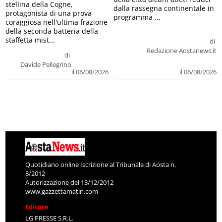
stellina della Cogne,
dalla rassegna continentale in
protagonista di una prova
programma ...
coraggiosa nell'ultima frazione
della seconda batteria della
staffetta mist...
di
Redazione Aostanews.it
di
Davide Pellegrino
il 06/08/2026
il 06/08/2026
Quotidiano online Iscrizione al Tribunale di Aosta n.
8/2012
Autorizzazione del 13/12/2012
www.gazzettamatin.com
Editore
LG PRESSE S.R.L.