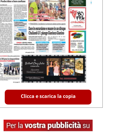
Clicca e scarica la copia