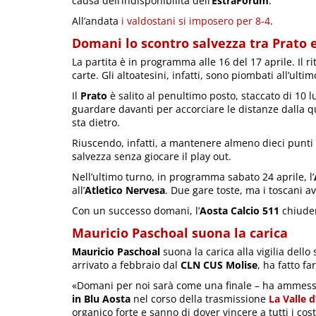
causa dell’indisponibilità dell’
EstraForum
.
All’andata
i valdostani si imposero per 8-4
.
Domani lo scontro salvezza tra Prato e
La partita è in programma alle 16 del 17 aprile. Il r
carte. Gli altoatesini, infatti, sono piombati all’ulti
Il
Prato
è salito al penultimo posto, staccato di 10 l
guardare davanti per accorciare le distanze dalla q
sta dietro.
Riuscendo, infatti, a mantenere almeno dieci punti d
salvezza senza giocare il play out.
Nell’ultimo turno, in programma sabato 24 aprile, l’
all’
Atletico Nervesa
. Due gare toste, ma i toscani a
Con un successo domani, l’
Aosta Calcio 511
chiuder
Mauricio Paschoal suona la carica
Mauricio Paschoal
suona la carica alla vigilia dello 
arrivato a febbraio dal
CLN CUS Molise
, ha fatto f
«Domani per noi sarà come una finale – ha ammes
in Blu Aosta
nel corso della trasmissione
La Valle 
organico forte e sanno di dover vincere a tutti i cos