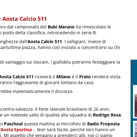
 Aosta Calcio 511
itiro dal campionato del
Bubi Merano
ha rimescolato le
mo posto della classifica, retrocedendo in serie B.
unghezze dall’
Aosta Calcio 511
. I valligiani, invece di
uartultima piazza, hanno così iniziato a concentrarsi su chi
i vantaggio sui toscani, i gialloblu potranno festeggiare la
Aosta Calcio 511
riceverà il
Milano
e il
Prato
renderà visita
vranno l’aggravante di giocare lontano da casa.
ebbe matematicamente il discorso.
scontro-salvezza. Il forte laterale brasiliano di 26 anni,
are un notevole salto di qualità alla squadra di
Rodrigo Rosa
.
so
Paschoal
questa mattina ai microfoni di
Radio Proposta
d’Aosta Sportiva
-. Non sarà facile, perché loro hanno un
ti. Mi aspetto che vengano a prenderci alti, noi ci siamo