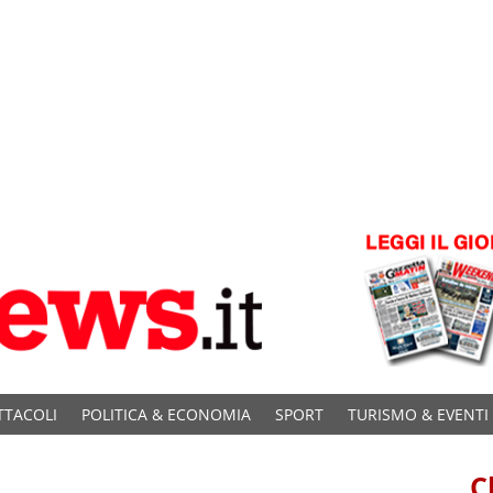
TTACOLI
POLITICA & ECONOMIA
SPORT
TURISMO & EVENTI
C