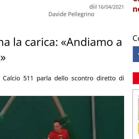
di
il
16/04/2021
n
Davide Pellegrino
C
na la carica: «Andiamo a
a»
ta Calcio 511 parla dello scontro diretto di