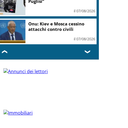
Puglisi”
il 07/08/2026
Onu: Kiev e Mosca cessino
attacchi contro civili
il 07/08/2026
❮
❯