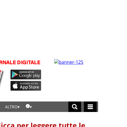
ALTRO
licca per leggere tutte le