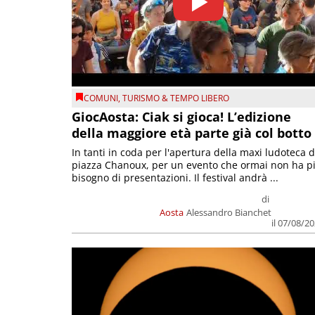
COMUNI
,
TURISMO & TEMPO LIBERO
GiocAosta: Ciak si gioca! L’edizione
della maggiore età parte già col botto
In tanti in coda per l'apertura della maxi ludoteca d
piazza Chanoux, per un evento che ormai non ha p
bisogno di presentazioni. Il festival andrà ...
di
Aosta
Alessandro Bianchet
il 07/08/2