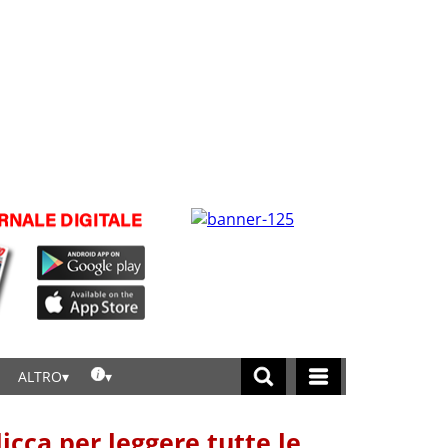
ALTRO
licca per leggere tutte le