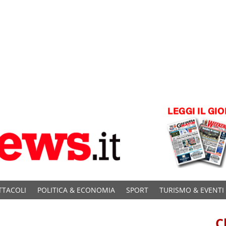
TTACOLI
POLITICA & ECONOMIA
SPORT
TURISMO & EVENTI
C