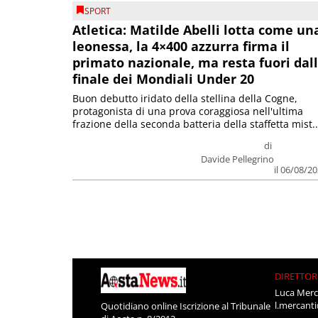
SPORT
Atletica: Matilde Abelli lotta come un
leonessa, la 4×400 azzurra firma il
primato nazionale, ma resta fuori dal
finale dei Mondiali Under 20
Buon debutto iridato della stellina della Cogne,
protagonista di una prova coraggiosa nell'ultima
frazione della seconda batteria della staffetta mist..
di
Davide Pellegrino
il 06/08/2
DIRETTOR
Luca Merc
l.mercant
Quotidiano online Iscrizione al Tribunale