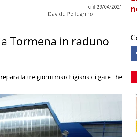
di
il
29/04/2021
n
Davide Pellegrino
C
aia Tormena in raduno
prepara la tre giorni marchigiana di gare che