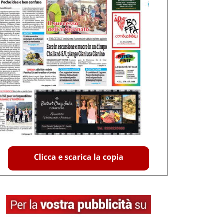
Clicca e scarica la copia