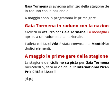
Gaia Tormena
si avvicina all’inizio della stagione d
in raduno con la nazionale.
A maggio sono in programma le prime gare.
Gaia Tormena in raduno con la naziona
Giovedì in azzurro per
Gaia Tormena
.
La medaglia 
aprile, a un raduno della nazionale.
L’atleta dei
Lupi VdA
è stata convocata a
Montichiar
dodici elementi.
A maggio le prime gare della stagione
La stagione del
ciclismo su pista
per
Gaia Tormena
mercoledì 5, sarà al via della
5ª International Pice
Prix Città di Ascoli
.
(d.p.)