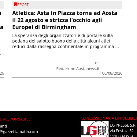
SPORT
a
Atletica: Asta in Piazza torna ad Aosta
il 22 agosto e strizza l’occhio agli
la
Europei di Birmingham
La speranza degli organizzatori è di portare sulla
pedana del salotto buono della città alcuni atleti
reduci dalla rassegna continentale in programma ...
.
di
Redazione Aostanews.it
026
il 06/08/2026
CONCESSIONARIA DI PUBBLIC
E RESPONSABILE
LG PRESSE S.R.
anti
via Festaz, 52
i@gazzettamatin.com
11100 AOSTA