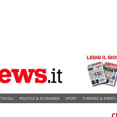
TTACOLI
POLITICA & ECONOMIA
SPORT
TURISMO & EVENTI
C