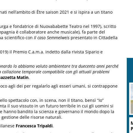
ati nell’ambito di Être saison 2021 e si ispira a un titano
rga e fondatrice di Nuovababette Teatro nel 1997), scritto
pagnia è collaboratore anche musicale), fa parte del
ema scientifico con
Il caso Semmelweis
presentato in Cittadella
019) il Premio C.a.m.a. indetto dalla rivista Sipario e
Leonardo lo abbiamo voluto ambientare tra duecento anni perché
a collazione temporale compatibile con gli attuali problemi
azzetta Matin
.
uoco agli dei per regalarlo agli esseri umani, si contrappone
llo spettacolo con, in scena, non il titano, bensì “Io”
 il suo vissuto in un futuro terribile in cui gli uomini si
che hanno bandito la scienza e governano il mondo dopo la
gestione delle risorse naturali.
M
 milanese
Francesca Tripaldi
.
P