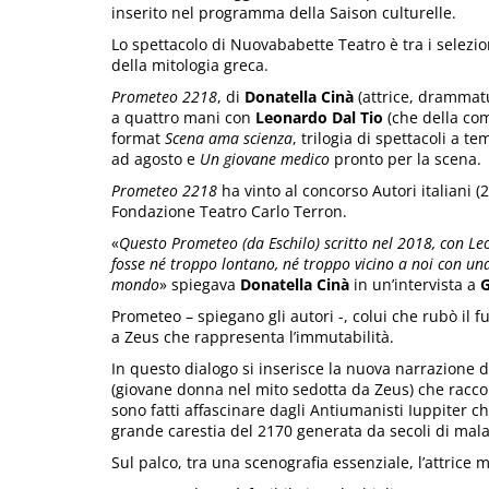
inserito nel programma della Saison culturelle.
Lo spettacolo di Nuovababette Teatro è tra i selezion
della mitologia greca.
Prometeo 2218
, di
Donatella Cinà
(attrice, drammatu
a quattro mani con
Leonardo Dal Tio
(che della com
format
Scena ama scienza
, trilogia di spettacoli a t
ad agosto e
Un giovane medico
pronto per la scena.
Prometeo 2218
ha vinto al concorso Autori italiani (2
Fondazione Teatro Carlo Terron.
«
Questo Prometeo (da Eschilo) scritto nel 2018, con 
fosse né troppo lontano, né troppo vicino a noi con un
mondo
» spiegava
Donatella Cinà
in un’intervista a
G
Prometeo – spiegano gli autori -, colui che rubò il f
a Zeus che rappresenta l’immutabilità.
In questo dialogo si inserisce la nuova narrazione de
(giovane donna nel mito sedotta da Zeus) che racconta
sono fatti affascinare dagli Antiumanisti Iuppiter 
grande carestia del 2170 generata da secoli di mala 
Sul palco, tra una scenografia essenziale, l’attrice