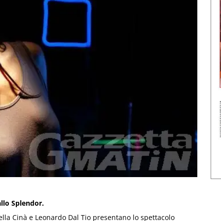
llo Splendor.
lla Cinà e Leonardo Dal Tio presentano lo spettacolo