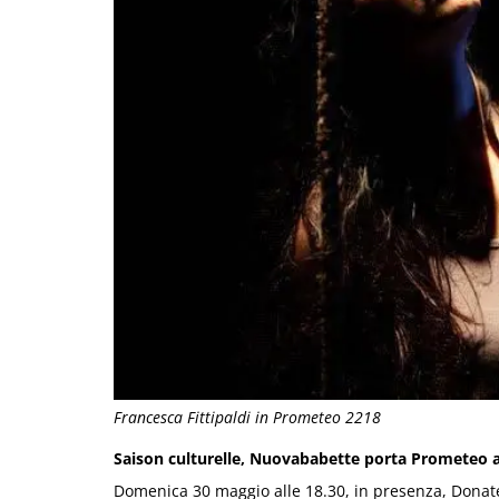
Francesca Fittipaldi in Prometeo 2218
Saison culturelle, Nuovababette porta Prometeo a
Domenica 30 maggio alle 18.30, in presenza, Donate