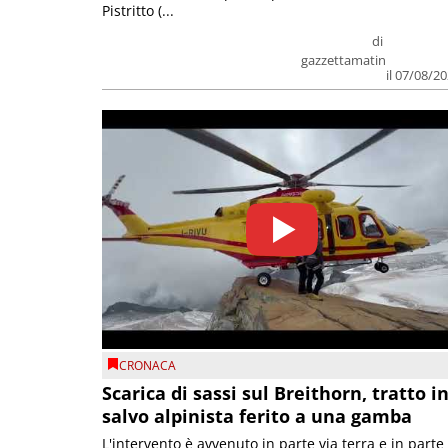
Pistritto (...
di
gazzettamatin
il 07/08/2
CRONACA
Scarica di sassi sul Breithorn, tratto i
salvo alpinista ferito a una gamba
L'intervento è avvenuto in parte via terra e in parte