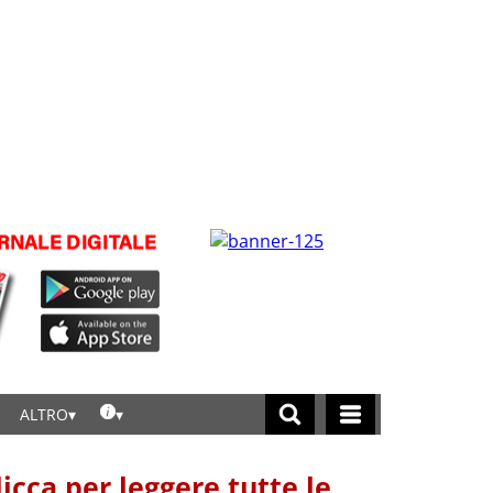
ALTRO
licca per leggere tutte le