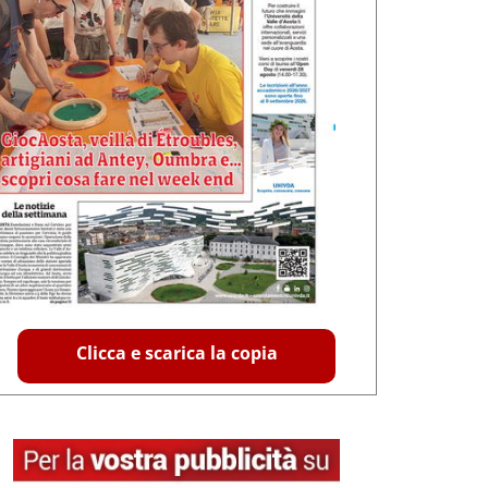
Clicca e scarica la copia