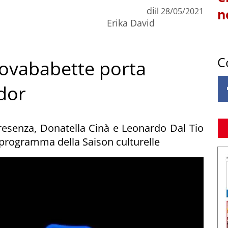
di
il
28/05/2021
n
Erika David
C
uovababette porta
dor
resenza, Donatella Cinà e Leonardo Dal Tio
 programma della Saison culturelle