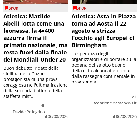
SPORT
SPORT
Atletica: Matilde
Atletica: Asta in Piazza
Abelli lotta come una
torna ad Aosta il 22
leonessa, la 4×400
agosto e strizza
azzurra firma il
l’occhio agli Europei di
primato nazionale, ma
Birmingham
resta fuori dalla finale
La speranza degli
dei Mondiali Under 20
organizzatori è di portare sulla
pedana del salotto buono
Buon debutto iridato della
della città alcuni atleti reduci
stellina della Cogne,
dalla rassegna continentale in
protagonista di una prova
programma ...
coraggiosa nell'ultima frazione
della seconda batteria della
staffetta mist...
di
Redazione Aostanews.it
di
Davide Pellegrino
il 06/08/2026
il 06/08/2026