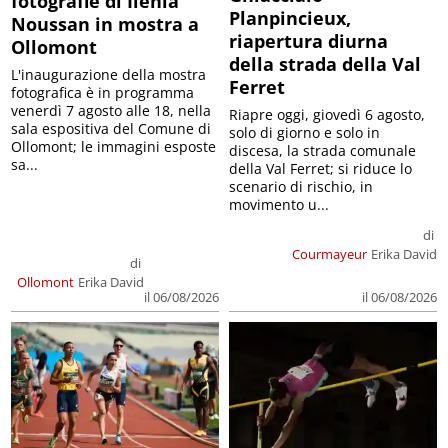
fotografie di Ilenia
Planpincieux,
Noussan in mostra a
riapertura diurna
Ollomont
della strada della Val
L'inaugurazione della mostra
Ferret
fotografica è in programma
venerdì 7 agosto alle 18, nella
Riapre oggi, giovedì 6 agosto,
sala espositiva del Comune di
solo di giorno e solo in
Ollomont; le immagini esposte
discesa, la strada comunale
sa...
della Val Ferret; si riduce lo
scenario di rischio, in
movimento u...
di
Courmayeur
Erika David
di
Ollomont
Erika David
il 06/08/2026
il 06/08/2026