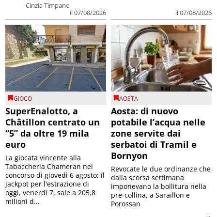
Cinzia Timpano
il 07/08/2026
il 07/08/2026
GIOCO
AOSTA
SuperEnalotto, a
Aosta: di nuovo
Châtillon centrato un
potabile l’acqua nelle
“5” da oltre 19 mila
zone servite dai
euro
serbatoi di Tramil e
Bornyon
La giocata vincente alla
Tabaccheria Chameran nel
Revocate le due ordinanze che
concorso di giovedì 6 agosto; il
dalla scorsa settimana
jackpot per l'estrazione di
imponevano la bollitura nella
oggi, venerdì 7, sale a 205,8
pre-collina, a Saraillon e
milioni d...
Porossan