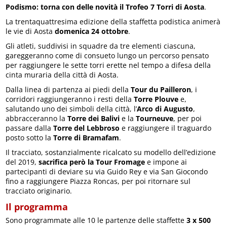
Podismo: torna con delle novità il Trofeo 7 Torri di Aosta
.
La trentaquattresima edizione della staffetta podistica animerà
le vie di Aosta
domenica 24 ottobre
.
Gli atleti, suddivisi in squadre da tre elementi ciascuna,
gareggeranno come di consueto lungo un percorso pensato
per raggiungere le sette torri erette nel tempo a difesa della
cinta muraria della città di Aosta.
Dalla linea di partenza ai piedi della
Tour du Pailleron
, i
corridori raggiungeranno i resti della
Torre Plouve
e,
salutando uno dei simboli della città, l’
Arco di Augusto
,
abbracceranno la
Torre dei Balivi
e la
Tourneuve
, per poi
passare dalla
Torre del Lebbroso
e raggiungere il traguardo
posto sotto la
Torre di Bramafam
.
Il tracciato, sostanzialmente ricalcato su modello dell’edizione
del 2019,
sacrifica però la Tour Fromage
e impone ai
partecipanti di deviare su via Guido Rey e via San Giocondo
fino a raggiungere Piazza Roncas, per poi ritornare sul
tracciato originario.
Il programma
Sono programmate alle 10 le partenze delle staffette
3 x 500