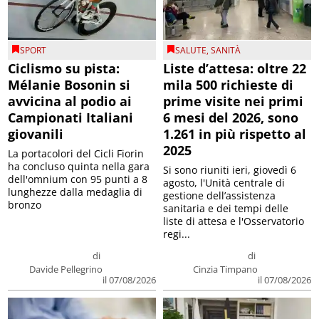
SPORT
SALUTE
,
SANITÀ
Ciclismo su pista:
Liste d’attesa: oltre 22
Mélanie Bosonin si
mila 500 richieste di
avvicina al podio ai
prime visite nei primi
Campionati Italiani
6 mesi del 2026, sono
giovanili
1.261 in più rispetto al
2025
La portacolori del Cicli Fiorin
ha concluso quinta nella gara
Si sono riuniti ieri, giovedì 6
dell'omnium con 95 punti a 8
agosto, l'Unità centrale di
lunghezze dalla medaglia di
gestione dell’assistenza
bronzo
sanitaria e dei tempi delle
liste di attesa e l'Osservatorio
regi...
di
di
Davide Pellegrino
Cinzia Timpano
il 07/08/2026
il 07/08/2026