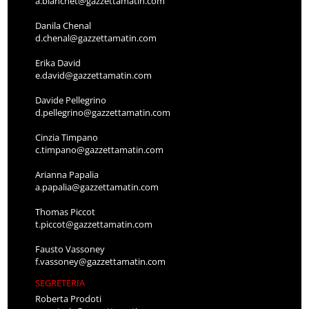
a.bianchet@gazzettamatin.com
Danila Chenal
d.chenal@gazzettamatin.com
Erika David
e.david@gazzettamatin.com
Davide Pellegrino
d.pellegrino@gazzettamatin.com
Cinzia Timpano
c.timpano@gazzettamatin.com
Arianna Papalia
a.papalia@gazzettamatin.com
Thomas Piccot
t.piccot@gazzettamatin.com
Fausto Vassoney
f.vassoney@gazzettamatin.com
SEGRETERIA
Roberta Prodoti