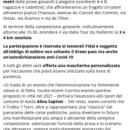
metri
delle prove giovanili (categorie esordienti A e B,
ragazzi/e e cadetti/e), che affronteranno un tragitto circolare
attraverso piazza Chanoux, avenue du Conseil des Commis, via
Festaz, via Gramsci e via de Tillier.
Al termine della competizione giovanile, indicativamente
attorno alle 10,30, prenderà il via dalla Tour du Pailleron la
3 x
4 km assoluta
.
La partecipazione è riservata ai tesserati Fidal e soggetta
all’obbligo di esibire non soltanto il Green pass ma anche
un’autodichiarazione anti-Covid-19
.
A tutti gli atleti sarà
offerta una mascherina personalizzata
per l’occasione che potrà essere utilizzata sulla linea di
partenza.
«Si tratta di un evento che l’Amministrazione ha fortemente
voluto e, di fatto, risulta essere il primo evento sportivo
proposto in città nel 2021 – dichiara l’assessora allo Sport del
comune di Aosta
Alina Sapinet
-. Del resto, siamo convinti che
il Trofeo 7 Torri, oltre a rappresentare una “classica” nel
panorama delle corse podistiche, possa diventare in futuro
una manifestazione più ampia e attraente della semplice
competizione, valorizzando l’unicità della prova e lo scenario
che attraversa, sempre particolarmente apprezzato dai