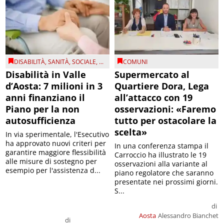
DISABILITÀ
,
SANITÀ
,
SOCIALE
, ...
COMUNI
Disabilità in Valle
Supermercato al
d’Aosta: 7 milioni in 3
Quartiere Dora, Lega
anni finanziano il
all’attacco con 19
Piano per la non
osservazioni: «Faremo
autosufficienza
tutto per ostacolare la
scelta»
In via sperimentale, l'Esecutivo
ha approvato nuovi criteri per
In una conferenza stampa il
garantire maggiore flessibilità
Carroccio ha illustrato le 19
alle misure di sostegno per
osservazioni alla variante al
esempio per l'assistenza d...
piano regolatore che saranno
presentate nei prossimi giorni.
S...
di
Aosta
Alessandro Bianchet
di