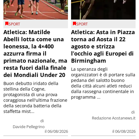
SPORT
SPORT
Atletica: Matilde
Atletica: Asta in Piazza
Abelli lotta come una
torna ad Aosta il 22
leonessa, la 4×400
agosto e strizza
azzurra firma il
l’occhio agli Europei di
primato nazionale, ma
Birmingham
resta fuori dalla finale
La speranza degli
dei Mondiali Under 20
organizzatori è di portare sulla
pedana del salotto buono
Buon debutto iridato della
della città alcuni atleti reduci
stellina della Cogne,
dalla rassegna continentale in
protagonista di una prova
programma ...
coraggiosa nell'ultima frazione
della seconda batteria della
staffetta mist...
di
Redazione Aostanews.it
di
Davide Pellegrino
il 06/08/2026
il 06/08/2026