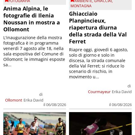
FOTOGRAFIA
AMBIENTE
,
GHIACCIAI
,
MONTAGNA
Anima Alpina, le
Ghiacciaio
fotografie di Ilenia
Planpincieux,
Noussan in mostra a
riapertura diurna
Ollomont
della strada della Val
L'inaugurazione della mostra
Ferret
fotografica è in programma
venerdì 7 agosto alle 18, nella
Riapre oggi, giovedì 6 agosto,
sala espositiva del Comune di
solo di giorno e solo in
Ollomont; le immagini esposte
discesa, la strada comunale
sa...
della Val Ferret; si riduce lo
scenario di rischio, in
movimento u...
di
Courmayeur
Erika David
di
Ollomont
Erika David
il 06/08/2026
il 06/08/2026