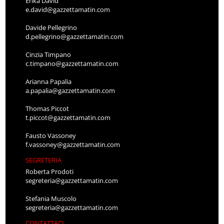
Erika David
e.david@gazzettamatin.com
Davide Pellegrino
d.pellegrino@gazzettamatin.com
Cinzia Timpano
c.timpano@gazzettamatin.com
Arianna Papalia
a.papalia@gazzettamatin.com
Thomas Piccot
t.piccot@gazzettamatin.com
Fausto Vassoney
f.vassoney@gazzettamatin.com
SEGRETERIA
Roberta Prodoti
segreteria@gazzettamatin.com
Stefania Muscolo
segreteria@gazzettamatin.com
CONTATTACI