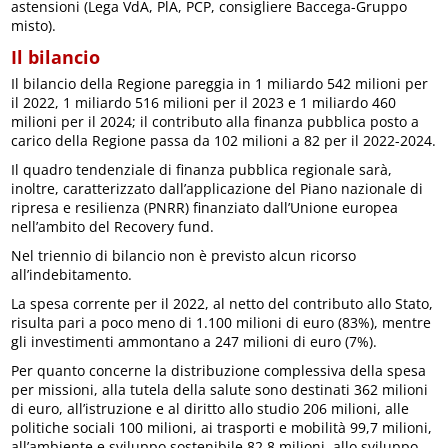
astensioni (Lega VdA, PlA, PCP, consigliere Baccega-Gruppo
misto).
Il bilancio
Il bilancio della Regione pareggia in 1 miliardo 542 milioni per
il 2022, 1 miliardo 516 milioni per il 2023 e 1 miliardo 460
milioni per il 2024; il contributo alla finanza pubblica posto a
carico della Regione passa da 102 milioni a 82 per il 2022-2024.
Il quadro tendenziale di finanza pubblica regionale sarà,
inoltre, caratterizzato dall’applicazione del Piano nazionale di
ripresa e resilienza (PNRR) finanziato dall’Unione europea
nell’ambito del Recovery fund.
Nel triennio di bilancio non è previsto alcun ricorso
all’indebitamento.
La spesa corrente per il 2022, al netto del contributo allo Stato,
risulta pari a poco meno di 1.100 milioni di euro (83%), mentre
gli investimenti ammontano a 247 milioni di euro (7%).
Per quanto concerne la distribuzione complessiva della spesa
per missioni, alla tutela della salute sono destinati 362 milioni
di euro, all’istruzione e al diritto allo studio 206 milioni, alle
politiche sociali 100 milioni, ai trasporti e mobilità 99,7 milioni,
all’ambiente e sviluppo sostenibile 82,8 milioni, allo sviluppo