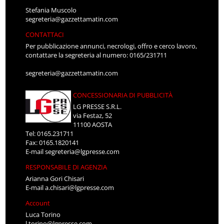
Stefania Muscolo
segreteria@gazzettamatin.com
CONTATTACI
Per pubblicazione annunci, necrologi, offro e cerco lavoro,
contattare la segreteria al numero: 0165/231711
segreteria@gazzettamatin.com
CONCESSIONARIA DI PUBBLICITÀ
LG PRESSE S.R.L.
via Festaz, 52
11100 AOSTA
Tel: 0165.231711
Fax: 0165.1820141
E-mail
segreteria@lgpresse.com
RESPONSABILE DI AGENZIA
Arianna Gori Chisari
E-mail
a.chisari@lgpresse.com
Account
Luca Torino
l.torino@lgpresse.com