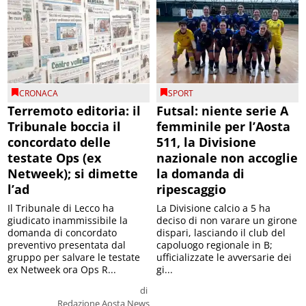
CRONACA
SPORT
Terremoto editoria: il
Futsal: niente serie A
Tribunale boccia il
femminile per l’Aosta
concordato delle
511, la Divisione
testate Ops (ex
nazionale non accoglie
Netweek); si dimette
la domanda di
l’ad
ripescaggio
Il Tribunale di Lecco ha
La Divisione calcio a 5 ha
giudicato inammissibile la
deciso di non varare un girone
domanda di concordato
dispari, lasciando il club del
preventivo presentata dal
capoluogo regionale in B;
gruppo per salvare le testate
ufficializzate le avversarie dei
ex Netweek ora Ops R...
gi...
di
Redazione Aosta News