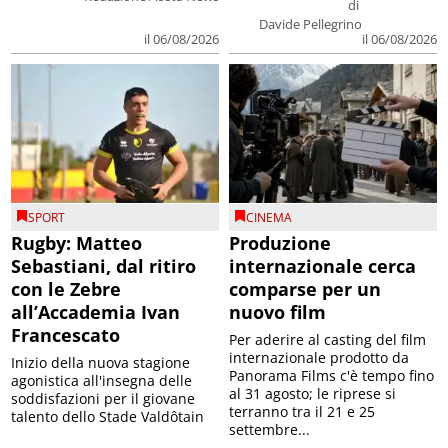
di
Davide Pellegrino
il 06/08/2026
il 06/08/2026
SPORT
CINEMA
Rugby: Matteo
Produzione
Sebastiani, dal ritiro
internazionale cerca
con le Zebre
comparse per un
all’Accademia Ivan
nuovo film
Francescato
Per aderire al casting del film
internazionale prodotto da
Inizio della nuova stagione
Panorama Films c'è tempo fino
agonistica all'insegna delle
al 31 agosto; le riprese si
soddisfazioni per il giovane
terranno tra il 21 e 25
talento dello Stade Valdôtain
settembre...