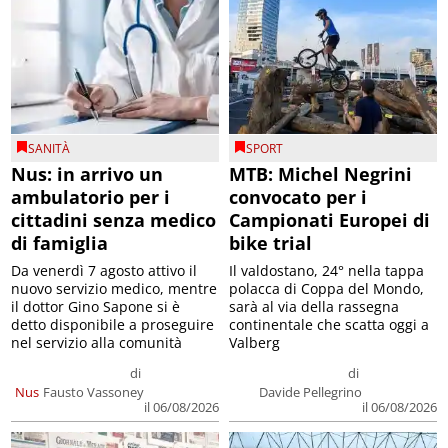
SANITÀ
SPORT
Nus: in arrivo un
MTB: Michel Negrini
ambulatorio per i
convocato per i
cittadini senza medico
Campionati Europei di
di famiglia
bike trial
Da venerdì 7 agosto attivo il
Il valdostano, 24° nella tappa
nuovo servizio medico, mentre
polacca di Coppa del Mondo,
il dottor Gino Sapone si è
sarà al via della rassegna
detto disponibile a proseguire
continentale che scatta oggi a
nel servizio alla comunità
Valberg
di
di
Nus
Fausto Vassoney
Davide Pellegrino
il 06/08/2026
il 06/08/2026