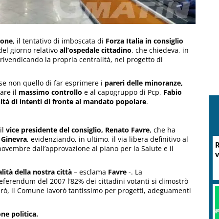
ione
, il tentativo di imboscata di
Forza Italia in consiglio
 del giorno relativo
all’ospedale cittadino
, che chiedeva, in
 rivendicando la propria centralità, nel progetto di
o se non quello di far esprimere i
pareri delle minoranze,
are il
massimo controllo
e al capogruppo di Pcp,
Fabio
nità di intenti di fronte al mandato popolare
.
il
vice presidente del consiglio, Renato Favre
, che ha
e Ginevra
, evidenziando, in ultimo, il via libera definitivo al
R
ovembre dall’approvazione al piano per la Salute e il
v
lità della nostra città
– esclama
Favre
-. La
eferendum del 2007 l’82% dei cittadini votanti si dimostrò
rò, il Comune lavorò tantissimo per progetti, adeguamenti
ne politica.