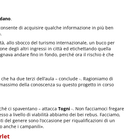
rdano
.
consente di acquisire qualche informazione in più ben
.
ttà, allo sbocco del turismo internazionale, un buco per
one degli altri ingressi in città ed etichettando quella
ognava andare fino in fondo, perché ora il rischio è che
a che ha due terzi dell’aula – conclude -. Ragioniamo di
 massimo della conoscenza su questo progetto in corso
ché ci spaventano – attacca
Togni
-. Non facciamoci fregare
esso a livello di viabilità abbiamo dei bei rebus. Facciamo,
ti del genere sono l’occasione per riqualificazioni di un
o anche i campanili».
rlet