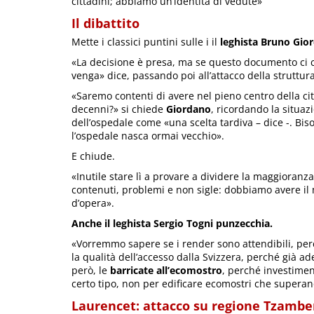
cittadini; abbiamo un’identità di vedute»
Il dibattito
Mette i classici puntini sulle i il
leghista Bruno Gio
«La decisione è presa, ma se questo documento ci 
venga» dice, passando poi all’attacco della struttura
«Saremo contenti di avere nel pieno centro della ci
decenni?» si chiede
Giordano
, ricordando la situazi
dell’ospedale come «una scelta tardiva – dice -. Bis
l’ospedale nasca ormai vecchio».
E chiude.
«Inutile stare lì a provare a dividere la maggioranz
contenuti, problemi e non sigle: dobbiamo avere il
d’opera».
Anche il leghista Sergio Togni punzecchia.
«Vorremmo sapere se i render sono attendibili, per
la qualità dell’accesso dalla Svizzera, perché già ad
però, le
barricate all’ecomostro
, perché investimen
certo tipo, non per edificare ecomostri che superan
Laurencet: attacco su regione Tzambe