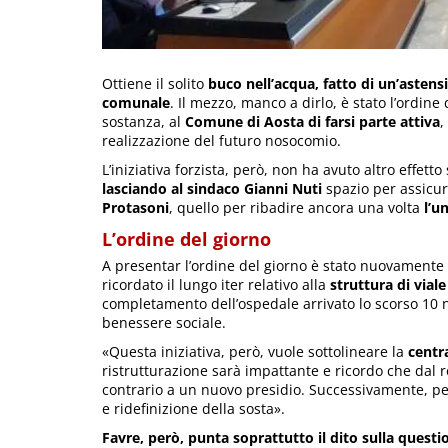
Ottiene il solito
buco nell’acqua, fatto di un’astens
comunale
. Il mezzo, manco a dirlo, è stato l’ordine
sostanza, al
Comune di Aosta di farsi parte attiva
,
realizzazione del futuro nosocomio.
L’iniziativa forzista, però, non ha avuto altro effett
lasciando al sindaco Gianni Nuti
spazio per assicur
Protasoni
, quello per ribadire ancora una volta
l’u
L’ordine del giorno
A presentar l’ordine del giorno è stato nuovamente 
ricordato il lungo iter relativo alla
struttura di vial
completamento dell’ospedale arrivato lo scorso 10 n
benessere sociale.
«Questa iniziativa, però, vuole sottolineare la
centra
ristrutturazione sarà impattante e ricordo che dal r
contrario a un nuovo presidio. Successivamente, pe
e ridefinizione della sosta».
Favre, però, punta soprattutto il dito sulla questio