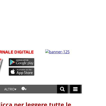
ALTRO
licca per leggere tutte le