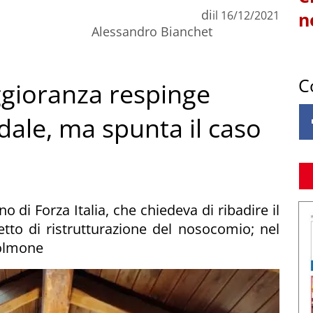
di
il
16/12/2021
n
Alessandro Bianchet
C
ggioranza respinge
dale, ma spunta il caso
no di Forza Italia, che chiedeva di ribadire il
tto di ristrutturazione del nosocomio; nel
polmone