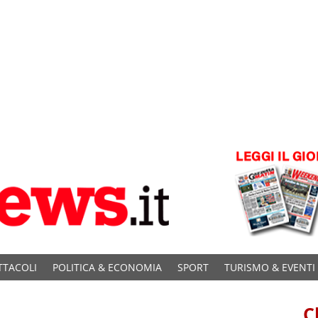
TTACOLI
POLITICA & ECONOMIA
SPORT
TURISMO & EVENTI
C