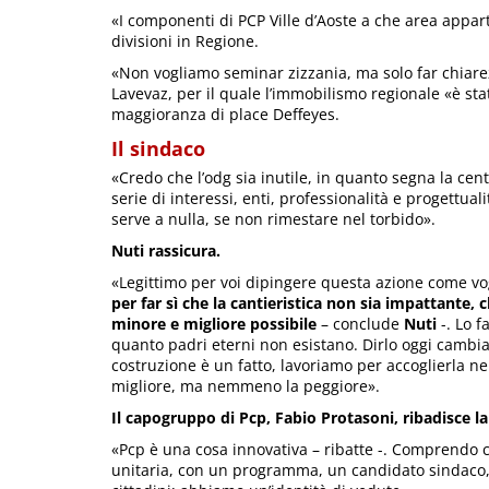
«I componenti di PCP Ville d’Aoste a che area appar
divisioni in Regione.
«Non vogliamo seminar zizzania, ma solo far chiare
Lavevaz, per il quale l’immobilismo regionale «è sta
maggioranza di place Deffeyes.
Il sindaco
«Credo che l’odg sia inutile, in quanto segna la cent
serie di interessi, enti, professionalità e progettua
serve a nulla, se non rimestare nel torbido».
Nuti rassicura.
«Legittimo per voi dipingere questa azione come vog
per far sì che la cantieristica non sia impattante, c
minore e migliore possibile
– conclude
Nuti
-. Lo f
quanto padri eterni non esistano. Dirlo oggi cambia 
costruzione è un fatto, lavoriamo per accoglierla n
migliore, ma nemmeno la peggiore».
Il capogruppo di Pcp, Fabio Protasoni, ribadisce la
«Pcp è una cosa innovativa – ribatte -. Comprendo 
unitaria, con un programma, un candidato sindaco,