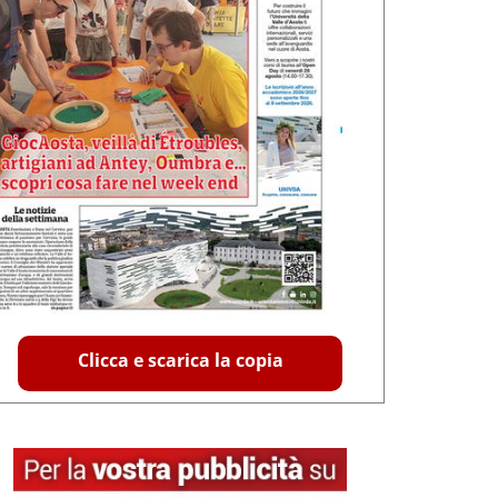
Clicca e scarica la copia