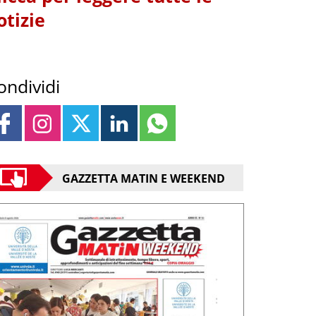
otizie
ondividi
GAZZETTA MATIN E WEEKEND