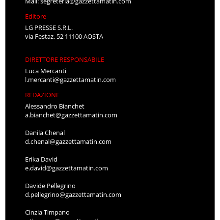
Mail:
segreteria@gazzettamatin.com
Editore
LG PRESSE S.R.L.
via Festaz, 52 11100 AOSTA
DIRETTORE RESPONSABILE
Luca Mercanti
l.mercanti@gazzettamatin.com
REDAZIONE
Alessandro Bianchet
a.bianchet@gazzettamatin.com
Danila Chenal
d.chenal@gazzettamatin.com
Erika David
e.david@gazzettamatin.com
Davide Pellegrino
d.pellegrino@gazzettamatin.com
Cinzia Timpano