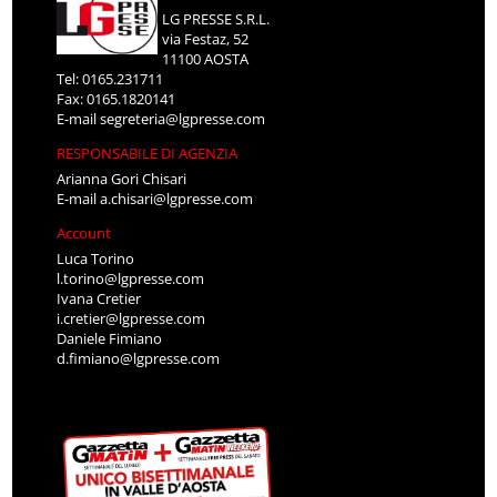
LG PRESSE S.R.L.
via Festaz, 52
11100 AOSTA
Tel: 0165.231711
Fax: 0165.1820141
E-mail
segreteria@lgpresse.com
RESPONSABILE DI AGENZIA
Arianna Gori Chisari
E-mail
a.chisari@lgpresse.com
Account
Luca Torino
l.torino@lgpresse.com
Ivana Cretier
i.cretier@lgpresse.com
Daniele Fimiano
d.fimiano@lgpresse.com