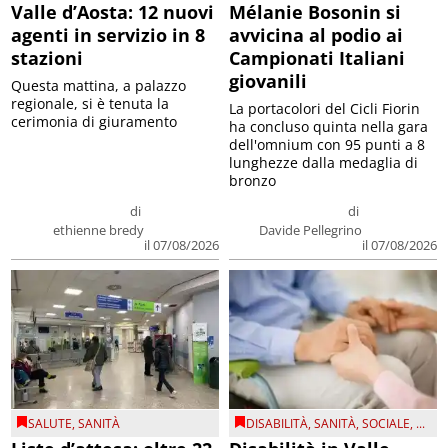
Valle d’Aosta: 12 nuovi
Mélanie Bosonin si
agenti in servizio in 8
avvicina al podio ai
stazioni
Campionati Italiani
giovanili
Questa mattina, a palazzo
regionale, si è tenuta la
La portacolori del Cicli Fiorin
cerimonia di giuramento
ha concluso quinta nella gara
dell'omnium con 95 punti a 8
lunghezze dalla medaglia di
bronzo
di
di
ethienne bredy
Davide Pellegrino
il 07/08/2026
il 07/08/2026
SALUTE
,
SANITÀ
DISABILITÀ
,
SANITÀ
,
SOCIALE
, ...