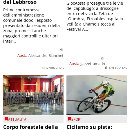
del Lebbroso
GiocAosta prosegue tra le vie
del capoluogo; a Brissogne
Prime contromosse
entra nel vivo la Feta de
dell'amministrazione
l’Oumbra; Etroubles ospita la
comunale dopo l'esposto
Veillà; a Chamois tocca al
presentato da residenti della
Festival A...
zona; promessi anche
maggiori controlli e ulteriori
inter...
di
Aosta
Alessandro Bianchet
di
Aosta
gazzettamatin
il 07/08/2026
il 07/08/2026
ATTUALITA'
SPORT
Corpo forestale della
Ciclismo su pista: