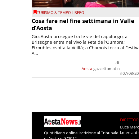
TURISMO & TEMPO LIBERO
Cosa fare nel fine settimana in Valle
d’Aosta
GiocAosta prosegue tra le vie del capoluogo; a
Brissogne entra nel vivo la Feta de l’Oumbra;
Etroubles ospita la Veillà; a Chamois tocca al Festiva
A...
di
Aosta
gazzettamatin
il 07/08/2
DIRETTOR
Luca Merc
l.mercant
Quotidiano online Iscrizione al Tribunale
di Aosta n. 8/2012