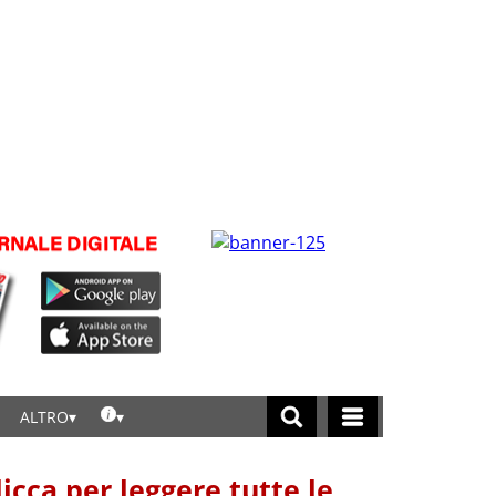
ALTRO
licca per leggere tutte le