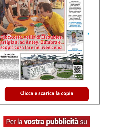
Clicca e scarica la copia