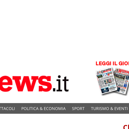
TTACOLI
POLITICA & ECONOMIA
SPORT
TURISMO & EVENTI
C