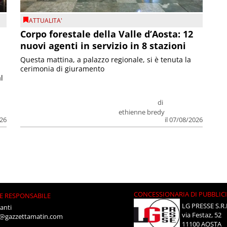
ATTUALITA'
Corpo forestale della Valle d’Aosta: 12
nuovi agenti in servizio in 8 stazioni
Questa mattina, a palazzo regionale, si è tenuta la
cerimonia di giuramento
l
di
ethienne bredy
026
il 07/08/2026
CONCESSIONARIA DI PUBBLIC
E RESPONSABILE
LG PRESSE S.R.
anti
via Festaz, 52
i@gazzettamatin.com
11100 AOSTA