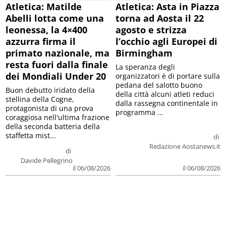
Atletica: Matilde
Atletica: Asta in Piazza
Abelli lotta come una
torna ad Aosta il 22
leonessa, la 4×400
agosto e strizza
azzurra firma il
l’occhio agli Europei di
primato nazionale, ma
Birmingham
resta fuori dalla finale
La speranza degli
dei Mondiali Under 20
organizzatori è di portare sulla
pedana del salotto buono
Buon debutto iridato della
della città alcuni atleti reduci
stellina della Cogne,
dalla rassegna continentale in
protagonista di una prova
programma ...
coraggiosa nell'ultima frazione
della seconda batteria della
staffetta mist...
di
Redazione Aostanews.it
di
Davide Pellegrino
il 06/08/2026
il 06/08/2026