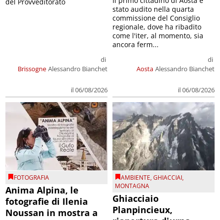
Il primo cittadino di Aosta è
del Provveditorato
stato audito nella quarta
commissione del Consiglio
regionale, dove ha ribadito
come l'iter, al momento, sia
ancora ferm...
di
di
Brissogne
Alessandro Bianchet
Aosta
Alessandro Bianchet
il 06/08/2026
il 06/08/2026
FOTOGRAFIA
AMBIENTE
,
GHIACCIAI
,
MONTAGNA
Anima Alpina, le
Ghiacciaio
fotografie di Ilenia
Planpincieux,
Noussan in mostra a