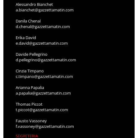
Alessandro Bianchet
a.bianchet@gazzettamatin.com
Danila Chenal
d.chenal@gazzettamatin.com
Erika David
e.david@gazzettamatin.com
Davide Pellegrino
d.pellegrino@gazzettamatin.com
Cinzia Timpano
c.timpano@gazzettamatin.com
Arianna Papalia
a.papalia@gazzettamatin.com
Thomas Piccot
t.piccot@gazzettamatin.com
Fausto Vassoney
f.vassoney@gazzettamatin.com
SEGRETERIA