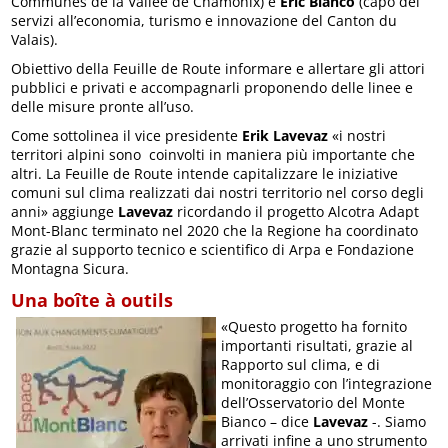
Communes de la Vallée de Chamonix) e
Eric Bianco
(capo dei
servizi all’economia, turismo e innovazione del Canton du
Valais).
Obiettivo della Feuille de Route informare e allertare gli attori
pubblici e privati e accompagnarli proponendo delle linee e
delle misure pronte all’uso.
Come sottolinea il vice presidente
Erik Lavevaz
«i nostri
territori alpini sono coinvolti in maniera più importante che
altri. La Feuille de Route intende capitalizzare le iniziative
comuni sul clima realizzati dai nostri territorio nel corso degli
anni» aggiunge
Lavevaz
ricordando il progetto Alcotra Adapt
Mont-Blanc terminato nel 2020 che la Regione ha coordinato
grazie al supporto tecnico e scientifico di Arpa e Fondazione
Montagna Sicura.
Una boîte à outils
«Questo progetto ha fornito
importanti risultati, grazie al
Rapporto sul clima, e di
monitoraggio con l’integrazione
dell’Osservatorio del Monte
Bianco – dice
Lavevaz
-. Siamo
arrivati infine a uno strumento