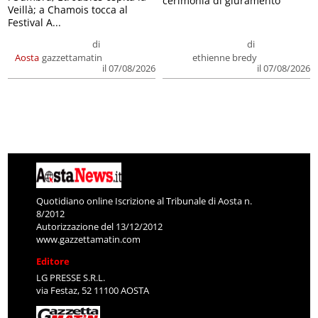
cerimonia di giuramento
Veillà; a Chamois tocca al
Festival A...
di
di
Aosta
gazzettamatin
ethienne bredy
il 07/08/2026
il 07/08/2026
Quotidiano online Iscrizione al Tribunale di Aosta n.
8/2012
Autorizzazione del 13/12/2012
www.gazzettamatin.com
Editore
LG PRESSE S.R.L.
via Festaz, 52 11100 AOSTA