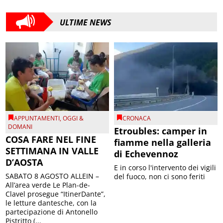
ULTIME NEWS
APPUNTAMENTI
,
OGGI &
CRONACA
DOMANI
Etroubles: camper in
COSA FARE NEL FINE
fiamme nella galleria
SETTIMANA IN VALLE
di Echevennoz
D’AOSTA
E in corso l'intervento dei vigili
SABATO 8 AGOSTO ALLEIN –
del fuoco, non ci sono feriti
All’area verde Le Plan-de-
Clavel prosegue “ItinerDante”,
le letture dantesche, con la
partecipazione di Antonello
Pistritto (...