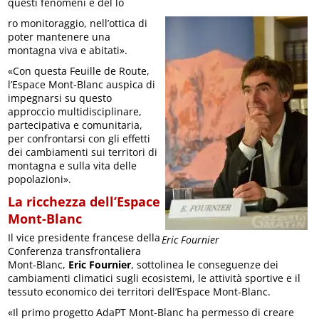
questi fenomeni e del lo
ro monitoraggio, nell’ottica di
poter mantenere una
montagna viva e abitati».
«Con questa Feuille de Route,
l’Espace Mont-Blanc auspica di
impegnarsi su questo
approccio multidisciplinare,
partecipativa e comunitaria,
per confrontarsi con gli effetti
dei cambiamenti sui territori di
montagna e sulla vita delle
popolazioni».
La ricchezza dell’Espace
Mont-Blanc
Il vice presidente francese della
Eric Fournier
Conferenza transfrontaliera
Mont-Blanc,
Eric Fournier
, sottolinea le conseguenze dei
cambiamenti climatici sugli ecosistemi, le attività sportive e il
tessuto economico dei territori dell’Espace Mont-Blanc.
«Il primo progetto AdaPT Mont-Blanc ha permesso di creare