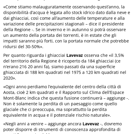
«Come stiamo malauguratamente osservando quest’anno, la
disponibilità d’acqua è legata allo stock idrico dato dalla neve e
dai ghiacciai, così come all’aumento delle temperature e alla
variazione delle precipitazioni stagionali – dice il presidente
della Regione -. Se in inverno e in autunno si potrà osservare
un aumento della portata dei torrenti, è in estate che gli
impatti saranno più forti, con la portata normale che potrebbe
ridursi del 30-50%».
Per quanto riguarda i ghiacciai
Lavevaz
osserva che «il 3,5%
del territorio della Regione è ricoperto da 184 ghiacciai (ce
n’erano 216 20 anni fa), siamo passati da una superficie
ghiacciata di 188 km quadrati nel 1975 a 120 km quadrati nel
2020».
«Ogni anno perdiamo l’equivalente del centro della città di
Aosta, cioè 2 km quadrati e il Rapporto sul Clima dell’Espace
Mont-Blanc indica che questa fusione continuerà – aggiunge -.
Non è solamente la perdita di un paesaggio come quello
glaciale che ci preoccupa, ma soprattutto la perdita
equivalente in acqua e il potenziale rischio naturale».
«Negli anni a venire – aggiunge ancora
Lavevaz
-, dovremo
poter disporre di strumenti di conoscenza approfondita di