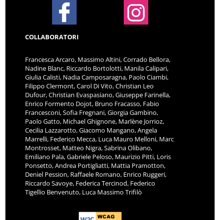
COLLABORATORI
Francesca Arcaro, Massimo Altini, Corrado Bellora,
Nadine Blanc, Riccardo Bortolotti, Manila Calipari,
Giulia Calisti, Nadia Camposaragna, Paolo Ciambi,
Filippo Clermont, Carol Di Vito, Christian Leo
Dufour, Christian Evaspasiano, Giuseppe Farinella,
Enrico Formento Dojot, Bruno Fracasso, Fabio
Francesconi, Sofia Fregnani, Giorgia Gambino,
Paolo Gatto, Michael Ghignone, Marlène Jorrioz,
Cecilia Lazzarotto, Giacomo Mangano, Angela
Marrelli, Federico Mecca, Luca Mauro Melloni, Marc
Montrosset, Matteo Nigra, Sabrina Olibano,
Emiliano Pala, Gabriele Peloso, Maurizio Pitti, Loris
Ponsetto, Andrea Portigliatti, Mattia Pramotton,
Deniel Pession, Raffaele Romano, Enrico Ruggeri,
Riccardo Savoye, Federica Tercinod, Federico
Tigellio Benvenuto, Luca Massimo Trifilò