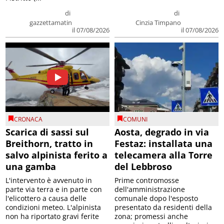
di
di
gazzettamatin
Cinzia Timpano
il 07/08/2026
il 07/08/2026
CRONACA
COMUNI
Scarica di sassi sul
Aosta, degrado in via
Breithorn, tratto in
Festaz: installata una
salvo alpinista ferito a
telecamera alla Torre
una gamba
del Lebbroso
L'intervento è avvenuto in
Prime contromosse
parte via terra e in parte con
dell'amministrazione
l'elicottero a causa delle
comunale dopo l'esposto
condizioni meteo. L'alpinista
presentato da residenti della
non ha riportato gravi ferite
zona; promessi anche