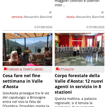
maggiori controlli e ulteriori
inter...
di
di
cervinia
Alessandro Bianchet
Aosta
Alessandro Bianchet
il 07/08/2026
il 07/08/2026
TURISMO & TEMPO LIBERO
ATTUALITA'
Cosa fare nel fine
Corpo forestale della
settimana in Valle
Valle d’Aosta: 12 nuovi
d’Aosta
agenti in servizio in 8
stazioni
GiocAosta prosegue tra le vie
del capoluogo; a Brissogne
Questa mattina, a palazzo
entra nel vivo la Feta de
regionale, si è tenuta la
l’Oumbra; Etroubles ospita la