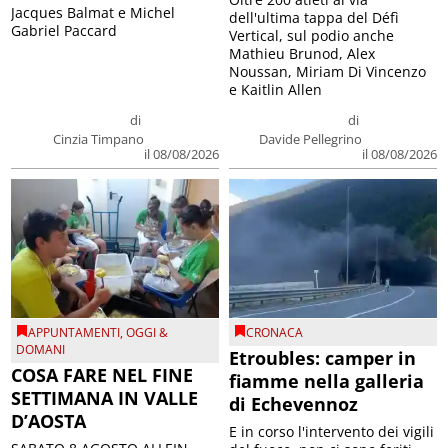
Jacques Balmat e Michel
dell'ultima tappa del Défì
Gabriel Paccard
Vertical, sul podio anche
Mathieu Brunod, Alex
Noussan, Miriam Di Vincenzo
e Kaitlin Allen
di
di
Cinzia Timpano
Davide Pellegrino
il 08/08/2026
il 08/08/2026
APPUNTAMENTI
,
OGGI &
CRONACA
DOMANI
Etroubles: camper in
COSA FARE NEL FINE
fiamme nella galleria
SETTIMANA IN VALLE
di Echevennoz
D’AOSTA
E in corso l'intervento dei vigili