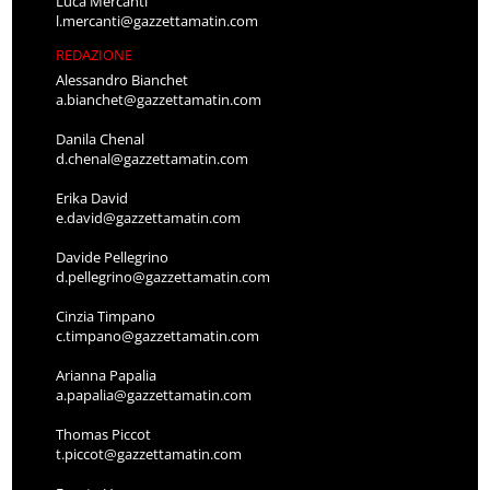
Luca Mercanti
l.mercanti@gazzettamatin.com
REDAZIONE
Alessandro Bianchet
a.bianchet@gazzettamatin.com
Danila Chenal
d.chenal@gazzettamatin.com
Erika David
e.david@gazzettamatin.com
Davide Pellegrino
d.pellegrino@gazzettamatin.com
Cinzia Timpano
c.timpano@gazzettamatin.com
Arianna Papalia
a.papalia@gazzettamatin.com
Thomas Piccot
t.piccot@gazzettamatin.com