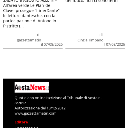
SABATO 8 AGOSTO ALLEIN –
del fuoco, non ci sono feriti
All’area verde Le Plan-de-
Clavel prosegue “ItinerDante”,
le letture dantesche, con la
partecipazione di Antonello
Pistritto (...
di
di
gazzettamatin
Cinzia Timpano
il 07/08/2026
il 07/08/2026
Quotidiano online Iscrizione al Tribunale di Aosta n.
8/2012
Autorizzazione del 13/12/2012
www.gazzettamatin.com
Editore