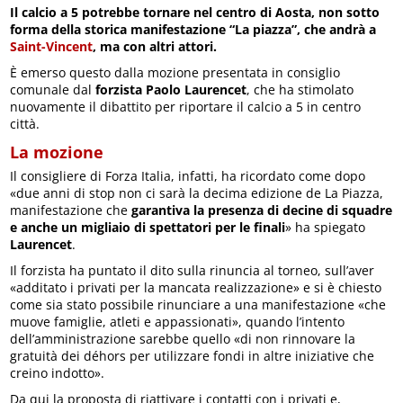
Il calcio a 5 potrebbe tornare nel centro di Aosta, non sotto
forma della storica manifestazione “La piazza”, che andrà a
Saint-Vincent
, ma con altri attori.
È emerso questo dalla mozione presentata in consiglio
comunale dal
forzista Paolo Laurencet
, che ha stimolato
nuovamente il dibattito per riportare il calcio a 5 in centro
città.
La mozione
Il consigliere di Forza Italia, infatti, ha ricordato come dopo
«due anni di stop non ci sarà la decima edizione de La Piazza,
manifestazione che
garantiva la presenza di decine di squadre
e anche un migliaio di spettatori per le finali
» ha spiegato
Laurencet
.
Il forzista ha puntato il dito sulla rinuncia al torneo, sull’aver
«additato i privati per la mancata realizzazione» e si è chiesto
come sia stato possibile rinunciare a una manifestazione «che
muove famiglie, atleti e appassionati», quando l’intento
dell’amministrazione sarebbe quello «di non rinnovare la
gratuità dei déhors per utilizzare fondi in altre iniziative che
creino indotto».
Da qui la proposta di riattivare i contatti con i privati e,