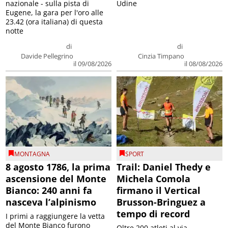
nazionale - sulla pista di
Udine
Eugene, la gara per l'oro alle
23.42 (ora italiana) di questa
notte
di
di
Davide Pellegrino
Cinzia Timpano
il 09/08/2026
il 08/08/2026
MONTAGNA
SPORT
8 agosto 1786, la prima
Trail: Daniel Thedy e
ascensione del Monte
Michela Comola
Bianco: 240 anni fa
firmano il Vertical
nasceva l’alpinismo
Brusson-Bringuez a
tempo di record
I primi a raggiungere la vetta
del Monte Bianco furono
Oltre 200 atleti al via