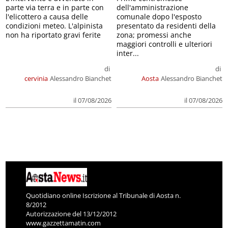
parte via terra e in parte con
dell'amministrazione
l'elicottero a causa delle
comunale dopo l'esposto
condizioni meteo. L'alpinista
presentato da residenti della
non ha riportato gravi ferite
zona; promessi anche
maggiori controlli e ulteriori
inter...
di
di
cervinia
Alessandro Bianchet
Aosta
Alessandro Bianchet
il 07/08/2026
il 07/08/2026
Quotidiano online Iscrizione al Tribunale di Aosta n.
8/2012
Autorizzazione del 13/12/2012
www.gazzettamatin.com