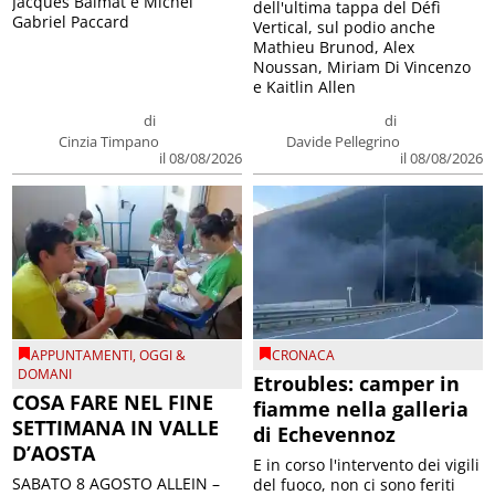
Jacques Balmat e Michel
dell'ultima tappa del Défì
Gabriel Paccard
Vertical, sul podio anche
Mathieu Brunod, Alex
Noussan, Miriam Di Vincenzo
e Kaitlin Allen
di
di
Cinzia Timpano
Davide Pellegrino
il 08/08/2026
il 08/08/2026
APPUNTAMENTI
,
OGGI &
CRONACA
DOMANI
Etroubles: camper in
COSA FARE NEL FINE
fiamme nella galleria
SETTIMANA IN VALLE
di Echevennoz
D’AOSTA
E in corso l'intervento dei vigili
SABATO 8 AGOSTO ALLEIN –
del fuoco, non ci sono feriti