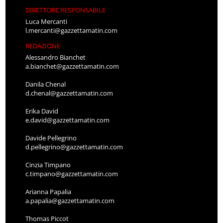
DIRETTORE RESPONSABILE
Luca Mercanti
l.mercanti@gazzettamatin.com
REDAZIONE
Alessandro Bianchet
a.bianchet@gazzettamatin.com
Danila Chenal
d.chenal@gazzettamatin.com
Erika David
e.david@gazzettamatin.com
Davide Pellegrino
d.pellegrino@gazzettamatin.com
Cinzia Timpano
c.timpano@gazzettamatin.com
Arianna Papalia
a.papalia@gazzettamatin.com
Thomas Piccot