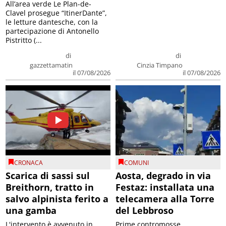
All’area verde Le Plan-de-
Clavel prosegue “ItinerDante”,
le letture dantesche, con la
partecipazione di Antonello
Pistritto (...
di
di
gazzettamatin
Cinzia Timpano
il 07/08/2026
il 07/08/2026
CRONACA
COMUNI
Scarica di sassi sul
Aosta, degrado in via
Breithorn, tratto in
Festaz: installata una
salvo alpinista ferito a
telecamera alla Torre
una gamba
del Lebbroso
L'intervento è avvenuto in
Prime contromosse