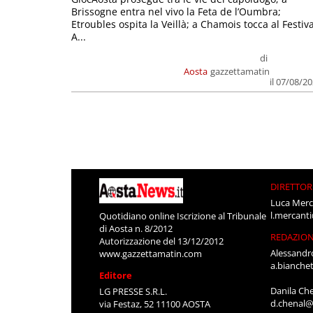
Brissogne entra nel vivo la Feta de l’Oumbra;
Etroubles ospita la Veillà; a Chamois tocca al Festiva
A...
di
Aosta
gazzettamatin
il 07/08/2
DIRETTOR
Luca Merc
l.mercant
Quotidiano online Iscrizione al Tribunale
di Aosta n. 8/2012
REDAZIO
Autorizzazione del 13/12/2012
Alessandr
www.gazzettamatin.com
a.bianche
Editore
Danila Ch
LG PRESSE S.R.L.
d.chenal@
via Festaz, 52 11100 AOSTA