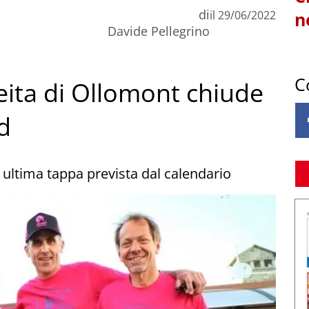
di
il
29/06/2022
n
Davide Pellegrino
C
reita di Ollomont chiude
d
e ultima tappa prevista dal calendario