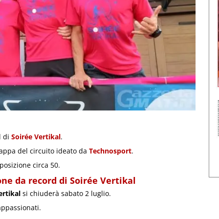
d di
Soirée Vertikal
.
appa del circuito ideato da
Technosport
.
posizione circa 50.
ne da record di Soirée Vertikal
ertikal
si chiuderà sabato 2 luglio.
appassionati.