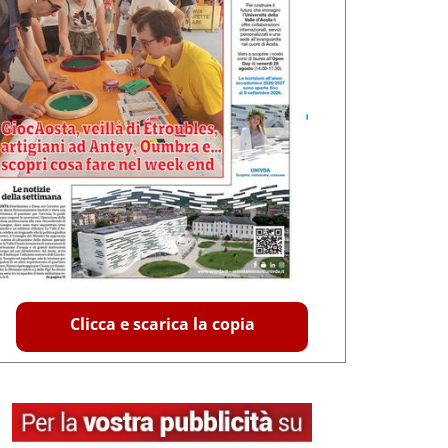
Clicca e scarica la copia