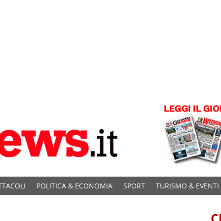
TTACOLI
POLITICA & ECONOMIA
SPORT
TURISMO & EVENTI
C