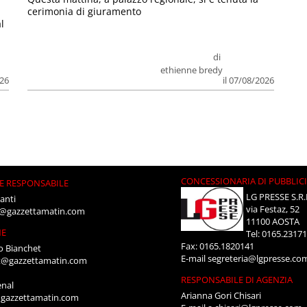
cerimonia di giuramento
l
di
ethienne bredy
026
il 07/08/2026
CONCESSIONARIA DI PUBBLIC
E RESPONSABILE
LG PRESSE S.R.
anti
via Festaz, 52
i@gazzettamatin.com
11100 AOSTA
NE
Tel: 0165.2317
Fax: 0165.1820141
o Bianchet
E-mail
segreteria@lgpresse.co
t@gazzettamatin.com
RESPONSABILE DI AGENZIA
enal
Arianna Gori Chisari
gazzettamatin.com