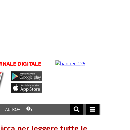
ALTRO
licca per leggere tutte le