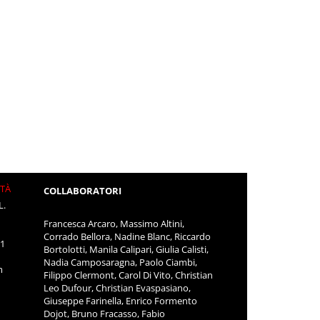
ITÀ
COLLABORATORI
L.
Francesca Arcaro, Massimo Altini,
Corrado Bellora, Nadine Blanc, Riccardo
11
Bortolotti, Manila Calipari, Giulia Calisti,
Nadia Camposaragna, Paolo Ciambi,
m
Filippo Clermont, Carol Di Vito, Christian
Leo Dufour, Christian Evaspasiano,
Giuseppe Farinella, Enrico Formento
Dojot, Bruno Fracasso, Fabio