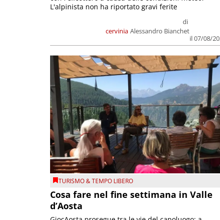
L'alpinista non ha riportato gravi ferite
di
cervinia
Alessandro Bianchet
il 07/08/2
TURISMO & TEMPO LIBERO
Cosa fare nel fine settimana in Valle
d’Aosta
GiocAosta prosegue tra le vie del capoluogo; a